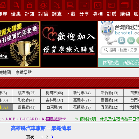
鐵地圖
摩鐵景點
(5)
桃園市(25)
桃園市(66)
新竹市(14)
新竹縣(13)
苗栗縣
(33)
彰化縣(41)
雲林縣(37)
嘉義市(21)
嘉義縣(14)
台南市
(32)
屏東縣(41)
台東縣(9)
花蓮縣(19)
宜蘭縣(32)
大陸地
R、
J
-JCB、
U
-UCARD、
K
-國民旅遊卡
※ 價格說明：休息及住宿皆為平日
高雄縣汽車旅館 -- 摩鐵清單
頁次：
1
2
3