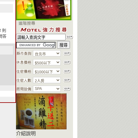
2 則
問答
介紹說明