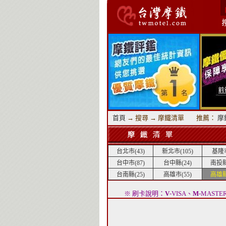
首頁
→ 搜尋 → 摩鐵清單 推薦：
摩
台北市(43)
新北市(105)
基隆市
台中市(87)
台中縣(24)
南投縣
台南縣(25)
高雄市(55)
高雄縣
※ 刷卡說明：
V
-VISA、
M
-MASTE