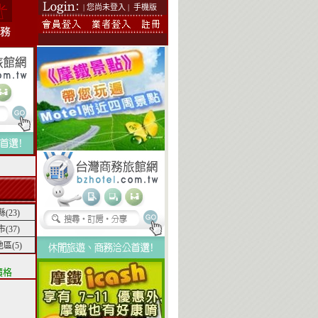
| 您尚未登入 |
手機版
(23)
(37)
區(5)
價格