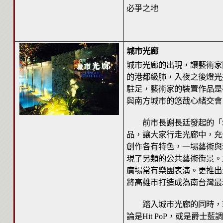
必爭之地
城市光廊
城市光廊的出現，讓藝術家
的港都級肺，入夜之後燈光
駐足，藝術家的裝置作品是
與南方城市的悠哉心緒交會
前市長謝長廷發起的「SMI
品，讓大家行走光廊中，充
創作各有特色，一場藝術與
現了另類的公共藝術街景。
廣場常有樂團表演。更推出
將高雄市打造成為南台灣最
踏入城市光廊的同時，就
論是Hit PoP，或是爵