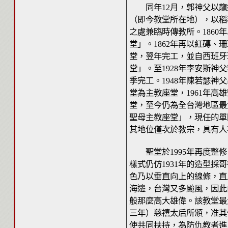
同年12月，郭神父以龍銀
（即今教堂所在地），以稻
之處兼臨時傳教所。186
堂」。1862年再以紅磚、
堂，翌年完工，並自西班牙
堂」。至1928年李安斯神
季完工。1948年陳若瑟
堂為主教座堂，1961年
堂，至今仍為全台灣地區最
聖母主教座堂」，現任的單國
其地位僅次於教宗，具有人
聖堂於1995年再度整修
樣式仍仿1931年的造型
色乃以垂直向上的線條，直
海邊，台灣又多颱風，因此
般那麼高大雄偉。該教堂最
三年）慈禧太后所頒，准其
使共同扶持，為防仇教者進