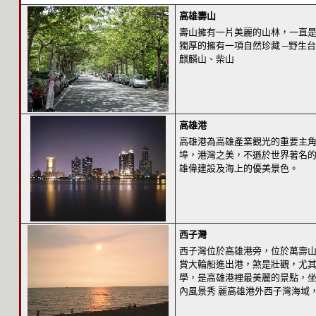
高雄壽山
壽山擁有一片美麗的山林，一直
獨厚的擁有一項自然珍藏 ─野生
麒麟山、柴山
高雄港
高雄港為高雄產業觀光的重要主
埠，港灣之美，不遜於世界著名
雄偉建設及海上的優美景色。
西子灣
西子灣位於高雄港旁，位於萬壽
賞大輪船進出港，煞是壯觀，尤其
學，是高雄港裡最美麗的景點，
內風景秀 麗高雄港外西子灣海域