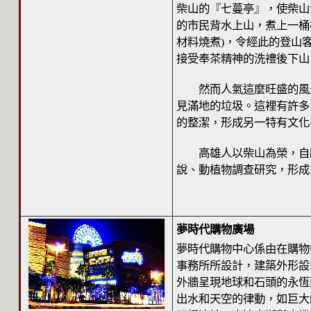
柴山的『七蔓亭』，使柴山演
的市民背水上山，煮上一桶桶
材料燒煮)，令經此的登山
接受奉茶精神的洗禮後下山
然而人氣這麼旺盛的風景
見滿地的垃圾。這裡有許多
的整潔，形成另一特有文化-
高雄人以柴山為榮，自願
說、動植物調查研究，形成
夢時代購物廣場
夢時代購物中心係由在購物
事務所所設計，建築外形設
外牆呈現地球和石頭的永恆
出水和天空的律動，如巨大