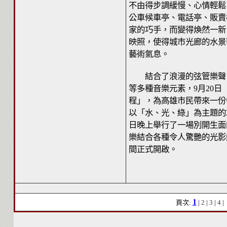
不由得步調緩慢、心情輕鬆
公車候車亭、電話亭、販賣
家的巧手，而變得煥然一新
映照，使得城市光廊的水景
藝術氣息。
結合了浪漫的弦管樂聲、
等多種音樂元素，9月20日
程」，為高雄市民帶來一份
以「水、光、綠」為主題的2
日晚上舉行了一場別開生面
樂結合各種令人驚艷的光影
間正式開啟。
1
頁次:
|
2
|
3
|
4
|