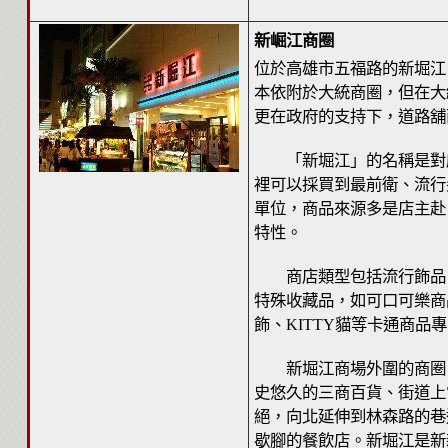
新崛江商圈
位於高雄市五福路的新堀江
本依附於大統商圈，但在大
更在政府的支持下，道路舖
「新堀江」的名稱是對應
裡可以採買到最前衛、流行
單位，商品來源多是店主赴
特性。
商店類型包括流行飾品、
特殊收藏品，如可口可樂商
飾、KITTY貓等卡通商
新堀江商場外圍的商圈，
史悠久的三商百貨、街道上
絕，向北延伸到林森路的巷
歇腳的餐飲店。新堀江是新