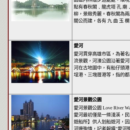
點有春秋閣﹑龍虎塔 孔 
柳，景緻秀麗。春秋閣為兩
關公而建，各有 九 曲 玉 
愛河
愛河貫穿高雄市區，為著名
流景觀，河濱公園沿著愛河
河在古地圖中，有船仔頭港
埕港、三塊厝港等，指的都
愛河景觀公園
愛河景觀公園 Love River Water 
愛河最初僅是一條淺溪，民
遊船所】供人划船遊河，因
河邊殉情，記者報導"愛河