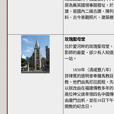
原為舊英國領事館廢址，於
建，是國內二級古蹟，陳列
料、古今景觀照片、建築模
玫瑰聖母堂
位於愛河畔的玫瑰聖母堂，
影師的最愛，卻少有人知道
一站。
1858年（清咸豐八年）
菲律賓的道明會奉羅馬教廷
教，他們由馬尼拉起程，先
以就改由在福建傳教多年的
兩位神父遂率領四名中國傳教
由廈門出帆，並在18日下
開教的紀念日。