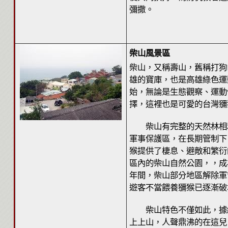
彌撒。
柴山風景區
柴山，又稱壽山，舊稱打狗
雄的寶庫，也是高雄綠色運
始，無論是生態觀察、運動
擇，這裡也是可愛的台灣獼
柴山有完整的天然林相和
軍事保護區，在長期管制下
猴提供了棲息、避敵和繁衍
區內的柴山自然公園，，成
年間，柴山部分地區解除軍
遊客不當餵養獼猴已逐漸破
柴山特色不僅如此，據統計柴
上上山，人聲鼎沸的在這兒