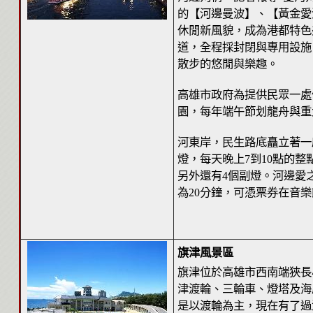
的【河邊曼波】、【黃金愛
休閒新風貌，成為港都特色
道，全程採封閉與專用設施
散步的悠閒與樂趣。
高雄市政府為提供民眾一處
園，每年端午節划龍舟與重
河東岸，民生路底矗立著一
燈，每天晚上7到10點的整
另外還有4個副燈。河邊愛
為20分鐘，可憑票券在音
旗津風景區
旗津位於高雄市西南端狹長
津渡輪、三輪車、燈塔及海
是以渡輪為主，現在有了過