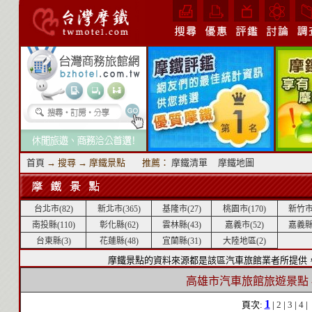
首頁
→ 搜尋 → 摩鐵景點 推薦：
摩鐵清單
摩鐵地圖
台北市(82)
新北市(365)
基隆市(27)
桃園市(170)
新竹市(
南投縣(110)
彰化縣(62)
雲林縣(43)
嘉義市(52)
嘉義縣(
台東縣(3)
花蓮縣(48)
宜蘭縣(31)
大陸地區(2)
摩鐵景點的資料來源都是該區汽車旅館業者所提供
高雄市汽車旅館旅遊景點 -
1
頁次:
|
2
|
3
|
4
|