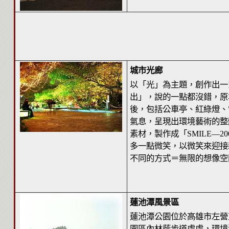
城市光廊
以「光」為主題，創作出一
出」，說的一點都沒錯，原
後，包括公車亭、紅綠燈、
氣息，呈現出環境藝術的整
素材，製作成「SMILE—
多一點微笑，以微笑來迎接
不同的方式＝無限的想像空
蓮池潭風景區
蓮池潭公園位於高雄市左營
園區內林蔭步道處處，環境潔