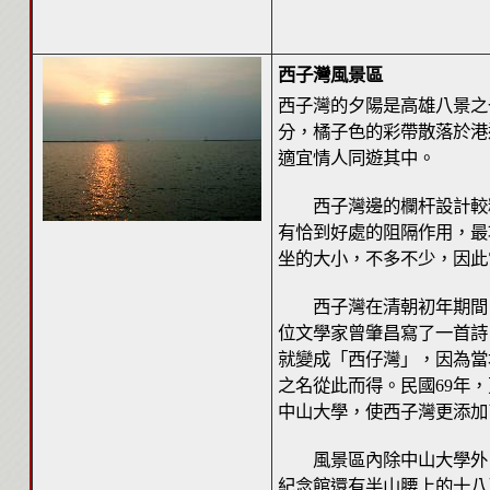
西子灣風景區
西子灣的夕陽是高雄八景之
分，橘子色的彩帶散落於港
適宜情人同遊其中。
西子灣邊的欄杆設計較粗
有恰到好處的阻隔作用，最
坐的大小，不多不少，因此
西子灣在清朝初年期間，
位文學家曾肇昌寫了一首詩
就變成「西仔灣」，因為當
之名從此而得。民國69年
中山大學，使西子灣更添加
風景區內除中山大學外，
紀念館還有半山腰上的十八