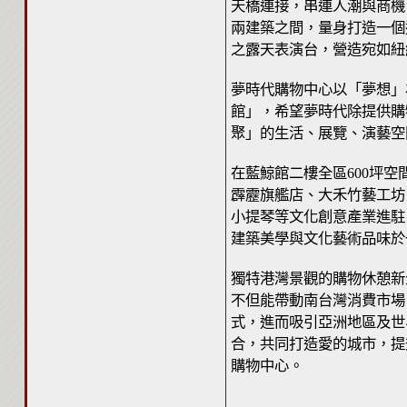
天橋連接，串連人潮與商機
兩建築之間，量身打造一個
之露天表演台，營造宛如紐
夢時代購物中心以「夢想」為
館」，希望夢時代除提供購
聚」的生活、展覽、演藝空
在藍鯨館二樓全區600坪
霹靂旗艦店、大禾竹藝工坊
小提琴等文化創意產業進駐
建築美學與文化藝術品味於
獨特港灣景觀的購物休憩新
不但能帶動南台灣消費市場
式，進而吸引亞洲地區及世
合，共同打造愛的城市，提
購物中心。