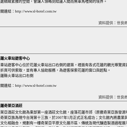
這處精緻素雅的空間，會讓人領略到結廬人間而無車馬喧鬧的境界。
關連結：http://www.sl-hotel.com.tw
資料提供：世良
花蓮火車站遊客中心
火車站遊客中心位於花蓮火車站出口右側的建築，裡面有各式花蓮的觀光導覽資
圖折頁可供索取，並有專人協助服務，為遊客探索花蓮的窗口與起點。
花蓮縣火車站出口右側
關連結：http://www.sl-hotel.com.tw
資料提供：世良
花蓮奇萊亞酒莊
奇萊亞酒莊文化館為東部第一座酒莊文化館，座落花蓮市郊（原撒奇萊亞族發源
撒奇萊亞族為現今台灣第十三族，於2007年1月正式正名成功；文化館內將農業
民文化相融合，規劃有一樓奇萊亞平原文化展示區、傳統及現代釀造製酒過程展