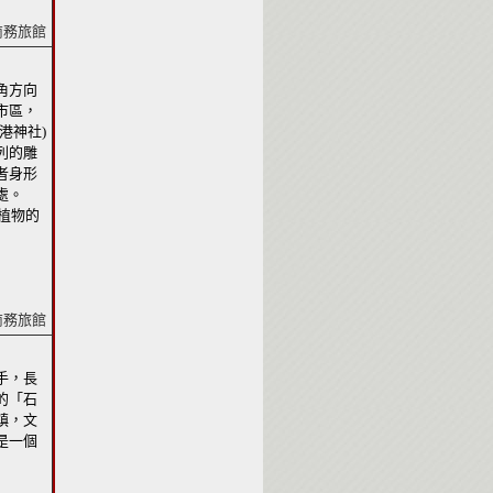
商務旅館
角方向
市區，
港神社)
列的雕
者身形
處。
植物的
商務旅館
手，長
的「石
鎮，文
是一個