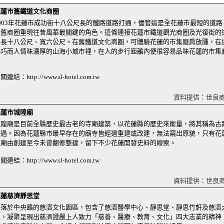
花蓮市舊鐵道文化商圈
2003年花蓮市成功街十八公尺長的鐵路道路打通，儘管這是全花蓮市最短的道路
演舊商圈重現往昔風華最關鍵的角色。這條連接花蓮市鐵道觀光商圈及光復街的
全長十八公尺、寬六公尺。在舊鐵道文化商圈，可體驗花蓮的市集磨肩放腫，在
小巧而人情味濃厚的山海小城市裡，在人的步行距離內便很容易品味花蓮的市集
關連結：http://www.sl-hotel.com.tw
資料提供：世良
花蓮市城隍廟
城隍廟是目前全縣歷史最古老的寺廟建築，以花蓮縣的歷史來衡量，將其稱為古
為過。因為花蓮縣市最早存在的廟寺皆經過重建或改建，無法窺出原貌，只有花
隍廟由創建至今未曾翻修整建，留下不少花蓮開發史料的線索。
關連結：http://www.sl-hotel.com.tw
資料提供：世良
花蓮慈濟靜思堂
坐落於中央路的慈濟文化園區，包含了慈濟醫學中心、靜思堂、靜思竹軒及慈濟
區，凝聚呈現出慈濟證嚴上人致力「慈善、醫療、教育、文化」四大志業的精神