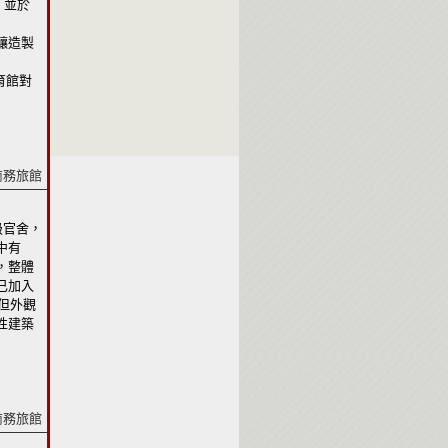
，並於
釀造製
育館對
商務旅館
級官舍，
中有
，整體
已加入
但外觀
性建築
商務旅館