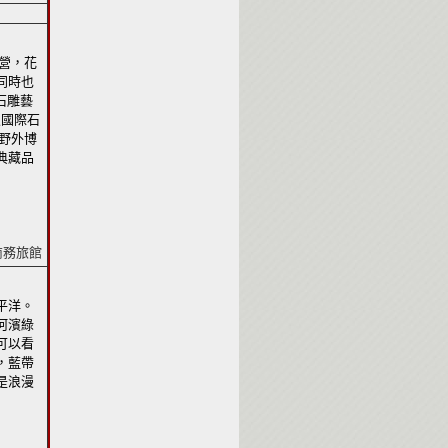
營，花
同時也
際石雕藝
及國際石
野外博
典藏品
商務旅館
平洋。
河濱綠
可以看
，藍帶
是浪漫