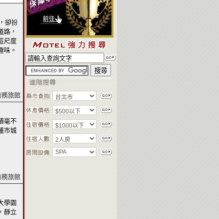
，卻扮
道路，
這尺度
趣味。
商務旅館
蹟毫不
蓮市城
商務旅館
大學園
，靜立