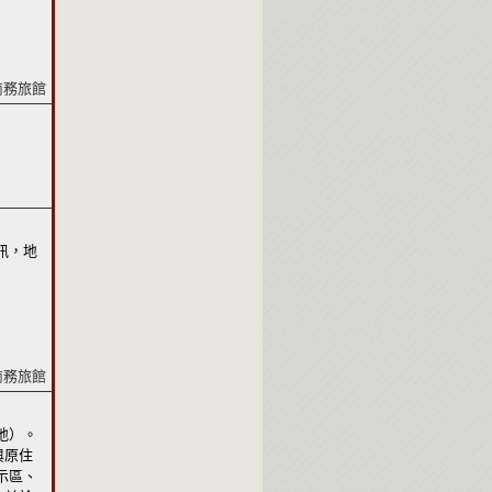
商務旅館
訊，地
商務旅館
地）。
與原住
示區、