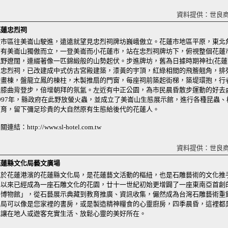
資料提供：世良
花蓮忠烈祠
從市區往美崙山駛進，遠遠就望見忠烈祠牌坊巍峨傲立。花蓮市地區平原，東北
恰有美崙山獨傲而立，一登美崙而小花蓮市，站在忠烈祠牌坊下，俯視整個花蓮
視野遼闊，連綴著像一匹錦緞般的山勢起伏。步進牌坊，舊為日據時期神社(花蓮
的忠烈祠，已改建成中式仿古宮殿建築，漆黃的宇頂，紅綠相間的飛簷翹角，排
樑畫棟，盤龍立鳳的棟柱，木製推扇的門窗，每座祠前築起街梯，築堤環抱，行
彎膝曲背登步，倍增朝拜的氛氳。左近有中正公園，為市民晨昏散步運動的好去
1997年，縣政府在此野放螢火蟲，並成立了美崙山生態展示館，進行各種昆蟲、
復育，留下彌足珍貴的大自然原有生態給後代的花蓮人。
關連結：http://www.sl-hotel.com.tw
資料提供：世良
花蓮縣文化局藝文廣場
位於花蓮港濱的花蓮縣文化局，是花蓮藝文活動的樞紐，也是石雕藝術的文化推
期以來已經成為一座石雕文化的花園，廿十一世紀初始更增闢了一座東南亞首創
藝博物館」，從石藝展示典藏到教育推廣、資訊收集，儼然成為台灣石雕藝術重
化局可以像是您家裡的書房，或是製造精神糧食的心靈廚房，四季晨昏，這裡都
能讓在地人或遊客充實生活、放鬆心靈的美好所在。