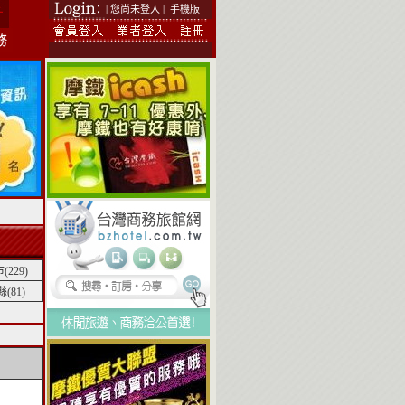
| 您尚未登入 |
手機版
229)
(81)