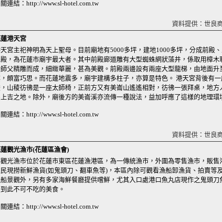
關連結：http://www.sl-hotel.com.tw
資料提供：世良
花蓮港天宮
天宮主祀神明為天上聖母。目前廟地有5000多坪，建地1000多坪，分成前殿
後殿，為花蓮市廟宇最大者。其中前殿廊道雕有大型蜘蛛網狀藻井，係取用樟木
陸師父精雕而成，細緻華麗，甚為美觀。前殿兩邊設有兩座大型龍梯，由地面升
樓，頗富巧思。而花蓮地震多，廟宇建構多柱子，亦算是特色。 港天宮背後有一
稜，山稜彷彿是一座太師椅，正前方又有美崙山遙遙相對，彷彿一張拜桌，地方
為上吉之地。除外，廟後方的美崙溪亦流傳一種說法，益加呼應了這樣的地理環
關連結：http://www.sl-hotel.com.tw
資料提供：世良
蓮觀光漁市(花蓮區漁會)
本觀光漁市位於花蓮市東區花蓮漁港區，為一傳統漁市，外圍為零售漁市，販售
漁民現撈新鮮漁貨(如鬼頭刀、翻車魚等)，本區內除可觀看漁船卸漁貨、拍賣等
漁船景觀外，另有多家海鮮餐廳提供嚐鮮，尤其入口處港口魚丸店現作之鬼頭刀
是到此不可不吃的美食。
關連結：http://www.sl-hotel.com.tw