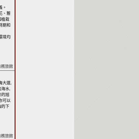
義。
花、簷
園植栽
時期和
環境均
商務旅館
海大道,
海水,
來的旭
你可以
幽的下
商務旅館