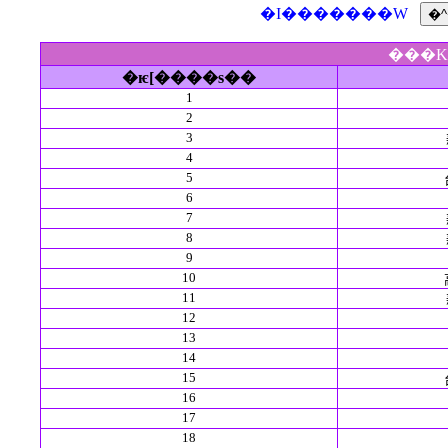
�I�������W
���K
�ѥ[����s��
1
2
3
4
5
6
7
8
9
10
11
12
13
14
15
16
17
18