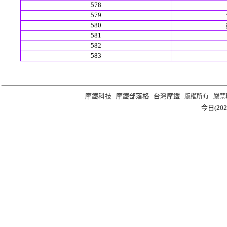
578
579
580
581
582
583
摩鐵科技
摩鐵部落格
台灣摩鐵
版權所有 嚴禁轉載 ©2
今日(202