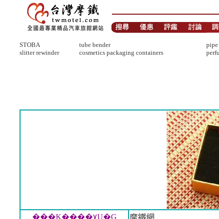
STOBA
tube bender
pipe
slitter rewinder
cosmetics packaging containers
perf
���K����٧U�̡G
摩鐵網