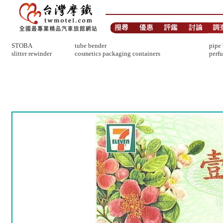
STOBA
tube bender
pipe
slitter rewinder
cosmetics packaging containers
perfu