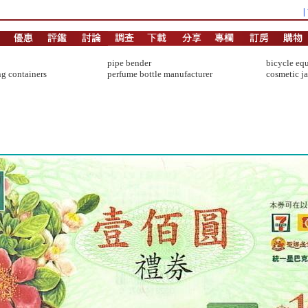
pipe bender
bicycle eq
g containers
perfume bottle manufacturer
cosmetic ja