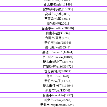
新北市/Eagle[11149]
雲林縣/小詩妃[15095]
高雄市/小路[5895]
苗栗縣/小葉[15521]
新竹縣/程[2001]
台南市/mind7tw[28389]
台南市/星[30534]
台南市/高寒[9750]
新竹市/john[28954]
彰化縣/wei[16544]
高雄市/hanem1[16024]
台中市/bluesan[10049]
新北市/賴小花[30475]
宜蘭縣/神仙魚[30472]
彰化縣/熊咪[28979]
台中市/lee[1678]
新竹市/丸子[11725]
新北市/手分手[11694]
新北市/yu.[15540]
台南市/cucukiss[1492]
新北市/shliu[28248]
新北市/rosymeteor[28249]