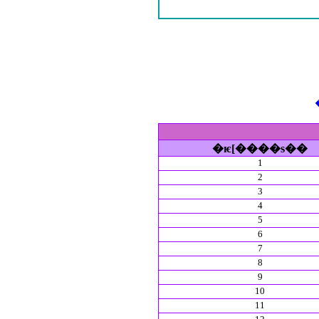
�ѥ[����s��
1
2
3
4
5
6
7
8
9
10
11