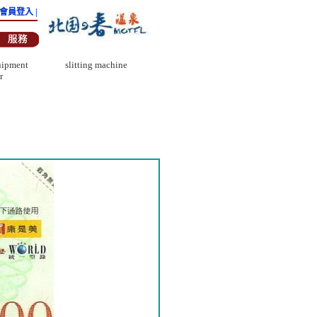
| 會員登入 |
uipment
slitting machine
r