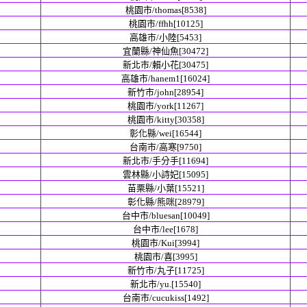
桃園市/thomas[8538]
桃園市/ffhh[10125]
高雄市/小陸[5453]
宜蘭縣/神仙魚[30472]
新北市/賴小花[30475]
高雄市/hanem1[16024]
新竹市/john[28954]
桃園市/york[11267]
桃園市/kitty[30358]
彰化縣/wei[16544]
台南市/高寒[9750]
新北市/手分手[11694]
雲林縣/小詩妃[15095]
苗栗縣/小葉[15521]
彰化縣/熊咪[28979]
台中市/bluesan[10049]
台中市/lee[1678]
桃園市/Kui[3994]
桃園市/喜[3995]
新竹市/丸子[11725]
新北市/yu.[15540]
台南市/cucukiss[1492]