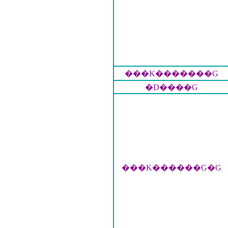
���K�������G
�D����G
���K������G�G