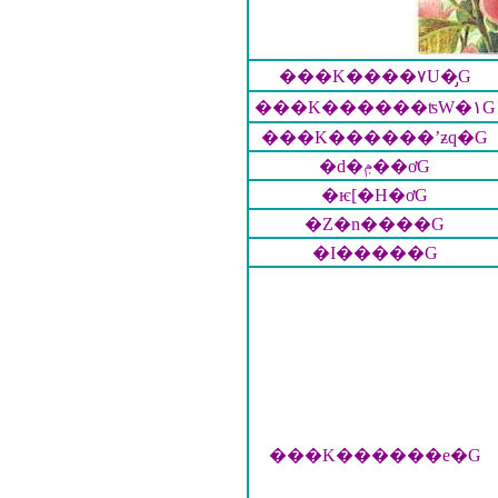
���K����٧U�̡G
���K������ʦW�١G
���K������ʼƶq�G
�d�ݦ��ơG
�ѥ[�H�ơG
�Z�n����G
�I�����G
���K������e�G