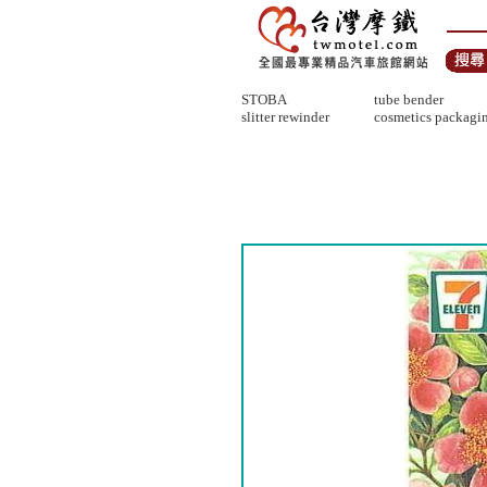
STOBA
tube bender
slitter rewinder
cosmetics packagin