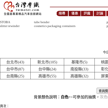
STOBA
tube bender
p
slitter rewinder
cosmetics packaging containers
p
今日
台北市(43)
新北市(105)
基隆市(5)
桃園
台中市(87)
台中縣(24)
南投縣(33)
彰化
台南縣(25)
高雄市(55)
高雄縣(32)
屏東
背景顏色說明：
白色
=>可參加的抽獎，
灰色
頁次：