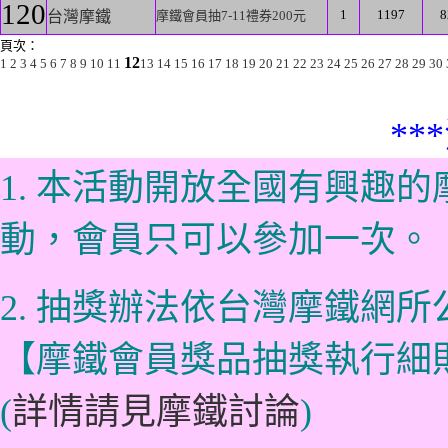
120
1
1197
8
台灣摩鐵
摩鐵會員抽7-11禮券200元
頁次：
12
1
2
3
4
5
6
7
8
9
10
11
13
14
15
16
17
18
19
20
21
22
23
24
25
26
27
28
29
30
**
1. 本活動開放全國有興趣
動，會員只可以參加一次。
2. 抽獎辦法依台灣摩鐵網
【摩鐵會員獎品抽獎執行細
(
詳情請見摩鐵討論
)