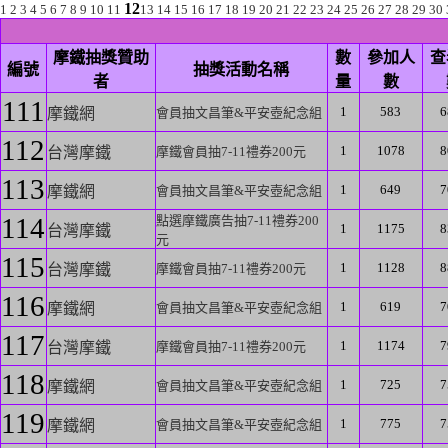
12
1
2
3
4
5
6
7
8
9
10
11
13
14
15
16
17
18
19
20
21
22
23
24
25
26
27
28
29
30
摩鐵抽獎贊助
數
參加人
查
編號
抽獎活動名稱
者
量
數
111
1
583
6
摩鐵網
會員抽文昌筆&平安壺紀念組
112
1
1078
8
台灣摩鐵
摩鐵會員抽7-11禮券200元
113
1
649
7
摩鐵網
會員抽文昌筆&平安壺紀念組
114
點選摩鐵廣告抽7-11禮券200
1
1175
8
台灣摩鐵
元
115
1
1128
8
台灣摩鐵
摩鐵會員抽7-11禮券200元
116
1
619
7
摩鐵網
會員抽文昌筆&平安壺紀念組
117
1
1174
7
台灣摩鐵
摩鐵會員抽7-11禮券200元
118
1
725
7
摩鐵網
會員抽文昌筆&平安壺紀念組
119
1
775
7
摩鐵網
會員抽文昌筆&平安壺紀念組