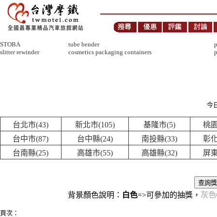
STOBA
tube bender
p
slitter rewinder
cosmetics packaging containers
p
今日
台北市(43)
新北市(105)
基隆市(5)
桃園
台中市(87)
台中縣(24)
南投縣(33)
彰化
台南縣(25)
高雄市(55)
高雄縣(32)
屏東
背景顏色說明：
白色
=>可參加的抽獎，
灰色
頁次：