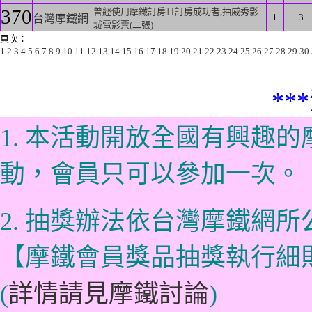
370
曾經使用摩鐵訂房且訂房成功者,抽威秀影
1
3
台灣摩鐵網
城電影票(二張)
頁次：
1
2
3
4
5
6
7
8
9
10
11
12
13
14
15
16
17
18
19
20
21
22
23
24
25
26
27
28
29
30
**
1. 本活動開放全國有興趣
動，會員只可以參加一次。
2. 抽獎辦法依台灣摩鐵網
【摩鐵會員獎品抽獎執行細
(
詳情請見摩鐵討論
)