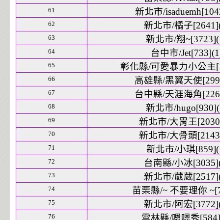
61
新北市/isaduemh[1042
62
新北市/橘子[2641](
63
新北市/翔~[3723](
64
台中市/Jet[733](1
65
彰化縣/可愛暴力小公主[123
66
高雄縣/黑翼天使[2992
67
台中縣/天涯海角[2263
68
新北市/hugo[930](
69
新北市/大胃王[2030]
70
新北市/大骨頭[2143]
71
新北市/小琪[859](
72
台南縣/小冰[3035](
73
新北市/葳葳[2517](
74
苗栗縣/~ 不要理你 ~[71
75
新北市/阿宏[3772](
76
雲林縣/嗯嗯秀[584](