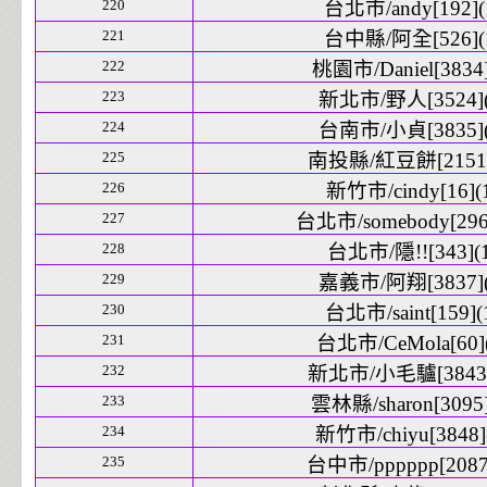
220
台北市/andy[192](
221
台中縣/阿全[526](
222
桃園市/Daniel[3834]
223
新北市/野人[3524](
224
台南市/小貞[3835](
225
南投縣/紅豆餅[2151]
226
新竹市/cindy[16](
227
台北市/somebody[2969
228
台北市/隱!![343](1
229
嘉義市/阿翔[3837](
230
台北市/saint[159](
231
台北市/CeMola[60](
232
新北市/小毛驢[3843]
233
雲林縣/sharon[3095]
234
新竹市/chiyu[3848]
235
台中市/pppppp[2087]