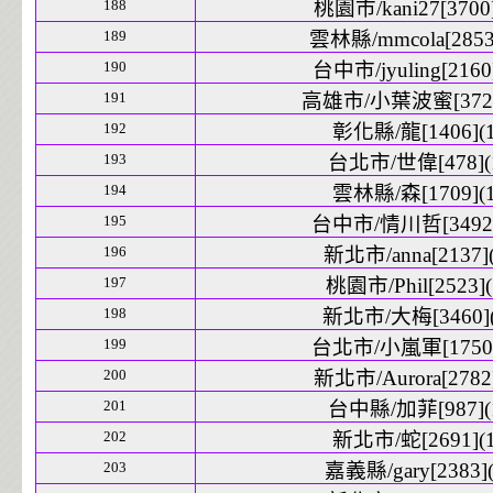
188
桃園市/kani27[3700]
189
雲林縣/mmcola[2853]
190
台中市/jyuling[2160]
191
高雄市/小葉波蜜[3727
192
彰化縣/龍[1406](1
193
台北市/世偉[478](
194
雲林縣/森[1709](1
195
台中市/情川哲[3492]
196
新北市/anna[2137](
197
桃園市/Phil[2523](
198
新北市/大梅[3460](
199
台北市/小嵐軍[1750]
200
新北市/Aurora[2782]
201
台中縣/加菲[987](
202
新北市/蛇[2691](1
203
嘉義縣/gary[2383](