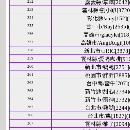
252
嘉義縣/拿鐵[2042](
253
雲林縣/劉小趴[3720]
254
彰化縣/amy[152](
255
台中市/Ray[2635](
256
高雄市/gladylei[118]
257
高雄市/AugiAugi[108
258
新北市/ERIC[3878]
259
雲林縣/愛喝咖啡[916]
260
新北市/鴨鴨[2751](
261
桃園市/胖胖[3885](
262
台中縣/蠻牛[707](
263
新竹縣/甜心[2734](
264
新竹市/雨神[2732](
265
台北市/雞腿[2244](
266
台北市/惠[1827](1
267
雲林縣/柚子[2094](