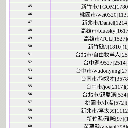
45
新竹市/TCOM[1780]
46
桃園市/wei0320[1137
47
新北市/Daniel[1214]
48
高雄市/bluesky[1617
49
高雄市/TGL[1527](
50
新竹縣/J[1810](1
51
台北市/自由牧羊人[2575
52
台中縣/9527[2514](
53
台中市/wudonyung[275
54
台南市/狗奴才[3678]
55
台中市/joe[2117](
56
台北市/親愛滴[534](
57
桃園市/小潔[672](
58
新北市/李太太[1112]
59
新竹縣/雅咪[97](1
60
苗栗縣/vivian[798](