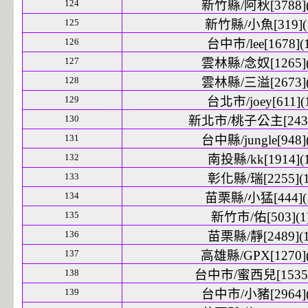
124
新竹縣/阿秋[3788](
125
新竹縣/小魚[319](
126
台中市/lee[1678](
127
雲林縣/念奴[1265](
128
雲林縣/三溢[2673](
129
台北市/joey[611](
130
新北市/桃子公主[2439
131
台中縣/jungle[948](
132
南投縣/kk[1914](1
133
彰化縣/瑞[2255](1
134
苗栗縣/小猛[444](
135
新竹市/佑[503](1
136
苗栗縣/靜[2489](1
137
高雄縣/GPX[1270](
138
台中市/蜜西兒[1535]
139
台中市/小豬[2964](