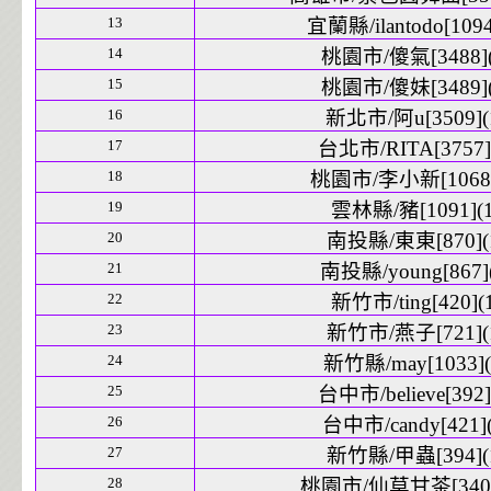
13
宜蘭縣/ilantodo[1094
14
桃園市/傻氣[3488](
15
桃園市/傻妹[3489](
16
新北市/阿u[3509](
17
台北市/RITA[3757]
18
桃園市/李小新[1068]
19
雲林縣/豬[1091](1
20
南投縣/東東[870](
21
南投縣/young[867](
22
新竹市/ting[420](1
23
新竹市/燕子[721](
24
新竹縣/may[1033](
25
台中市/believe[392]
26
台中市/candy[421](
27
新竹縣/甲蟲[394](
28
桃園市/仙草甘茶[3400