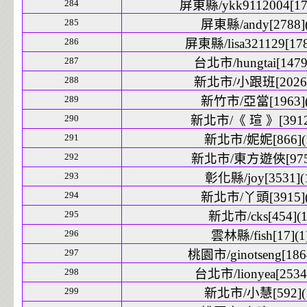
284
屏東縣/ykk9112004[178
285
屏東縣/andy[2788](
286
屏東縣/lisa321129[178
287
台北市/hungtai[1479]
288
新北市/小跟班[2026]
289
新竹市/亞當[1963](
290
新北市/《 瑄 》[3912]
291
新北市/妮妮[866](
292
新北市/東方遊俠[975]
293
彰化縣/joy[3531](
294
新北市/丫頭[3915](
295
新北市/cks[454](1
296
雲林縣/fish[17](1
297
桃園市/ginotseng[1864
298
台北市/lionyea[2534]
299
新北市/小慧[592](