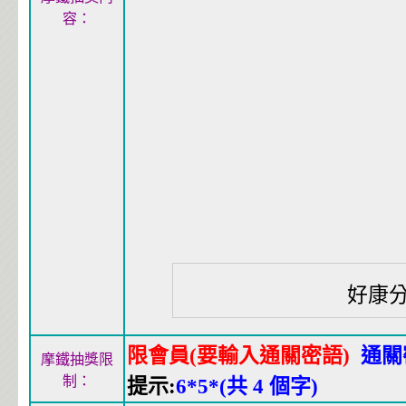
容：
好康
限會員(要輸入通關密語)
通關
摩鐵抽獎限
制：
提示:
6*5*(共 4 個字)