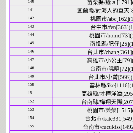
140
苗栗縣/緣ａ[1791](
141
宜蘭縣/討海人的夏天[833
142
桃園市/abc[162](1
143
台中市/fen[363](1
144
桃園市/home[73](
145
南投縣/肥仔[25](1
146
台北市/chang[361](
147
高雄市/小公主[79](
148
台南市/曉曉[72](1
149
台北市/小菁[566](
150
雲林縣/ike[1116](
151
高雄縣/才樺洋溢[2956
152
台南縣/樺翔天際[2075
153
桃園市/榮榮[1515](
154
台北市/kate331[549]
155
台南市/cucukiss[1492