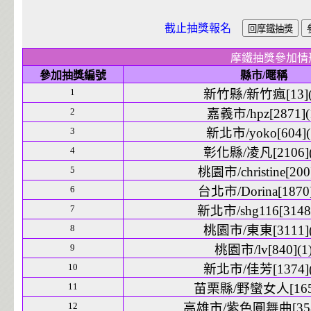
截止抽獎報名
摩鐵抽獎參加情
參加抽獎編號
縣市/暱稱
1
新竹縣/新竹瘋[13](
2
嘉義市/hpz[2871](
3
新北市/yoko[604](
4
彰化縣/凌凡[2106](
5
桃園市/christine[200]
6
台北市/Dorina[1870]
7
新北市/shg116[3148]
8
桃園市/東東[3111](
9
桃園市/lv[840](1
10
新北市/佳芳[1374](
11
苗栗縣/野蠻女人[165]
12
高雄市/紫色圓舞曲[3585