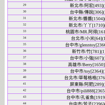
29
新北市/阿宏[493](
30
台中縣/傳說[306](
31
新北市/醬醬[1504](
32
新北市/丫丫[1710](
33
桃園市/MR.阿得[161]
34
台北市/小米[64](1
35
台中市/glenntoy[2366
36
新竹市/竹[781](1
37
台中市/小強[607](
38
高雄市/Berry[1650]
39
台中市/toy[2364](
40
台北市/草莓格格[3762
41
屏東縣/阿肥[289](
42
台中市/pili888[2365]
43
台中市/孔雀魚[1919]
44
台中市/芳子[2396](