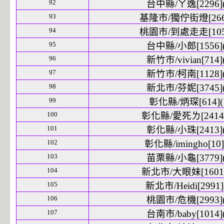
92
台中縣/ㄚ逸[2296](
93
基隆市/獨佇街燈[266]
94
桃園市/到處走走[105]
95
台中縣/小郎[1556](
96
新竹市/vivian[714](
97
新竹市/柯南[1128](
98
新北市/芬妮[3745](
99
彰化縣/炳琛[614](
100
彰化縣/愛死ㄌ[2414]
101
彰化縣/小珠[2413](
102
彰化縣/imingho[10]
103
苗栗縣/小龜[3779](
104
新北市/大眼妹[1601]
105
新北市/Heidi[2991]
106
桃園市/危機[2993](
107
台南市/baby[1014](