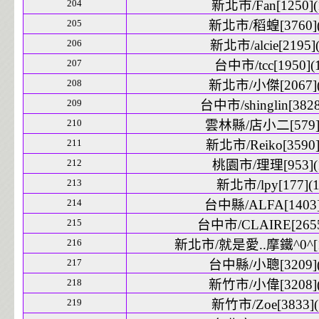
204
新北市/Fan[1250](
205
新北市/稻蝗[3760](
206
新北市/alcie[2195](
207
台中市/tcc[1950](
208
新北市/小傑[2067](
209
台中市/shinglin[3828
210
雲林縣/店小二[579](
211
新北市/Reiko[3590]
212
桃園市/理理[953](
213
新北市/lpy[177](1
214
台中縣/ALFA[1403]
215
台中市/CLAIRE[2655
216
新北市/就是愛..摩鐵^0^[17
217
台中縣/小聰[3209](
218
新竹市/小偉[3208](
219
新竹市/Zoe[3833](