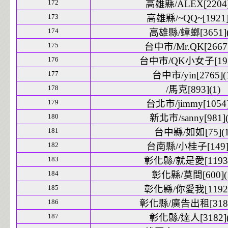
172
高雄縣/ALEX[2204]
173
高雄縣/~QQ~[1921]
174
高雄縣/蟑螂[3651](
175
台中市/Mr.QK[2667]
176
台中市/QK小女子[193]
177
台中市/yin[2765](
178
/馬克[893](1)
179
台北市/jimmy[1054]
180
新北市/sanny[981](
181
台中縣/如如[75](1
182
台南縣/小桂子[149](
183
彰化縣/就是愛[1193]
184
彰化縣/莫問[600](
185
彰化縣/你愛我[1192]
186
彰化縣/廣告出租[3181
187
彰化縣/達人[3182](