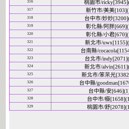
316
桃園市/ricky[3945](
317
新竹市/美美[103](
318
台中市/妙妙[3200](
319
彰化縣/阿胖[669](
320
彰化縣/小君[670](
321
新北市/uwx[1155](
322
台南縣/cocacola[1154
323
台北市/indy[2071](
324
新北市/alvin[2611](
325
新北市/笨呆光[3382]
326
台中縣/goodman[1670
327
台中縣/安[646](1
328
台中市/極[1658](1
329
桃園市/舒[2078](1