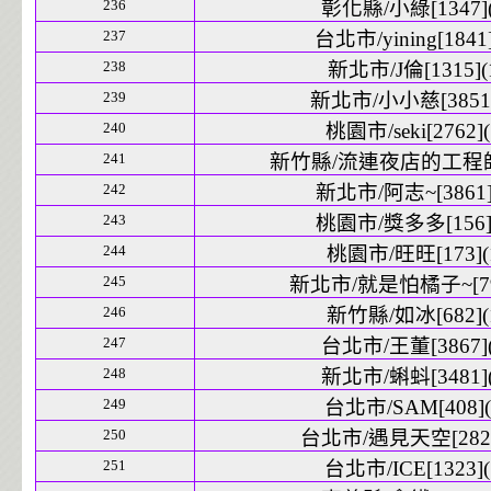
236
彰化縣/小綠[1347](
237
台北市/yining[1841]
238
新北市/J倫[1315](
239
新北市/小小慈[3851]
240
桃園市/seki[2762](
241
新竹縣/流連夜店的工程師[2
242
新北市/阿志~[3861]
243
桃園市/獎多多[156](
244
桃園市/旺旺[173](
245
新北市/就是怕橘子~[791
246
新竹縣/如冰[682](
247
台北市/王董[3867](
248
新北市/蝌蚪[3481](
249
台北市/SAM[408](
250
台北市/遇見天空[2823
251
台北市/ICE[1323](