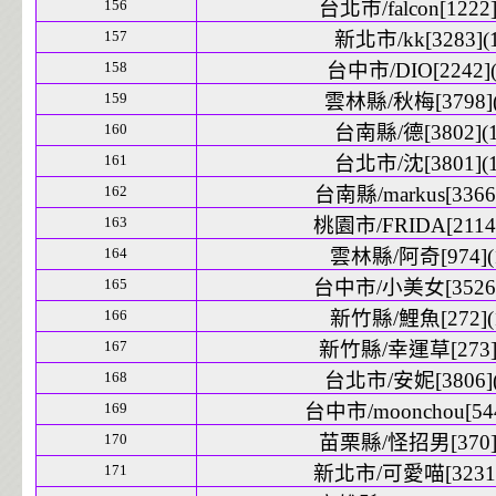
156
台北市/falcon[1222]
157
新北市/kk[3283](1
158
台中市/DIO[2242](
159
雲林縣/秋梅[3798](
160
台南縣/德[3802](1
161
台北市/沈[3801](1
162
台南縣/markus[3366]
163
桃園市/FRIDA[2114]
164
雲林縣/阿奇[974](
165
台中市/小美女[3526]
166
新竹縣/鯉魚[272](
167
新竹縣/幸運草[273](
168
台北市/安妮[3806](
169
台中市/moonchou[544
170
苗栗縣/怪招男[370](
171
新北市/可愛喵[3231]