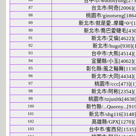
台中市/wudonyung[2756
87
台北市/阿奇[2006](
88
桃園市/ginotseng[1864
89
新北市/就是愛..摩鐵^0^[17
90
新北市/喬巴愛睫毛[4308
91
新北市/艾倫[4622](
92
新北市/hugo[930](1
93
台中市/大熊[4514](
94
宜蘭縣/小玉[4062](
95
彰化縣/風之輪舞[1130]
96
新北市/大同[4434](
97
桃園市/ccc[473](1
98
新北市/阿彬[2354](
99
桃園市/tzjunltk[4638]
100
新竹縣/...Queeny...[919
101
新北市/shg116[3148]
102
高雄縣/GPX[1270](
103
台中市/蜜西兒[1535](