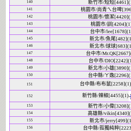
140
新竹市/短短[4461](
141
桃園市/尚青ㄟ台啤[3966
142
桃園市/懷潔[4420](
143
桃園市/訓[4204](1
144
台中市/lee[1678](1
145
新北市/魚尾[482](1
146
新北市/球球[683](1
147
台中市/Mr.QK[2667](
148
台中市/DIO[2242](
149
新北市/小雄[3890](
150
台中縣/ㄚ逸[2296](
台中縣/布布鼠[2258](1
151
新竹縣/辣椒[4455](1)
152
153
新竹市/小偉[3208](
154
高雄縣/vikin[4340](
155
新北市/jerry[499](1
156
台中縣/孤獨純粹[2223]