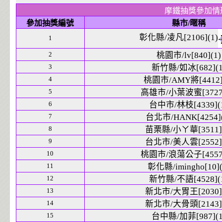
摩鐵抽獎參加情
參加抽獎編號
縣市/暱稱
彰化縣/凌凡[2106](1)
1
2
桃園市/lv[840](1)
3
新竹縣/如冰[682](1
4
桃園市/AMY將[4412]
5
高雄市/小葉波蜜[3727]
6
台中市/林枝[4339](
7
台北市/HANK[4254](
8
苗栗縣/小ㄚ華[3511](
9
台北市/美人雲[2552](
10
桃園市/浪蕩公子[4557]
11
彰化縣/imingho[10](
12
新竹縣/不語[4528](
13
新北市/大胃王[2030](
14
新北市/大骨頭[2143](
15
台中縣/加菲[987](1