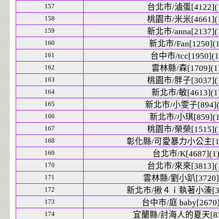
157
台北市/滷蛋[4122](
158
桃園市/米米[4661](
159
新北市/anna[2137](
160
新北市/Fan[1250](1
161
台中市/tcc[1950](1
162
雲林縣/森[1709](1
163
桃園市/胖子[3037](
164
新北市/敏[4613](1
165
新北市/小雯子[894](
166
新北市/小琪[859](1
167
桃園市/榮榮[1515](
168
彰化縣/可愛暴力小公主[123
169
台北市/K[4687](1
170
台北市/來來[3813](
171
雲林縣/劉小趴[3720](
172
新北市/揪４ｉ執著小溱[395
173
台中市/庭 baby[2670]
174
宜蘭縣/討海人的夏天[833