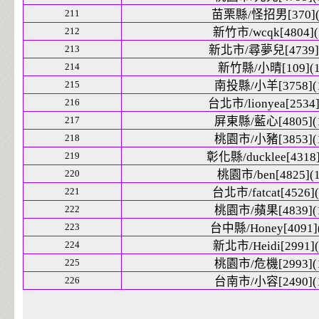
211
苗栗縣/怪招男[370](
212
新竹市/wcqk[4804](
213
新北市/尋夢兒[4739](
214
新竹縣/小晴[109](1
215
南投縣/小羊[3758](
216
台北市/lionyea[2534]
217
屏東縣/藍心[4805](
218
桃園市/小豬[3853](
219
彰化縣/ducklee[4318]
220
桃園市/ben[4825](1
221
台北市/fatcat[4526](
222
桃園市/蘋果[4839](
223
台中縣/Honey[4091](
224
新北市/Heidi[2991](
225
桃園市/危機[2993](
226
台南市/小容[2490](