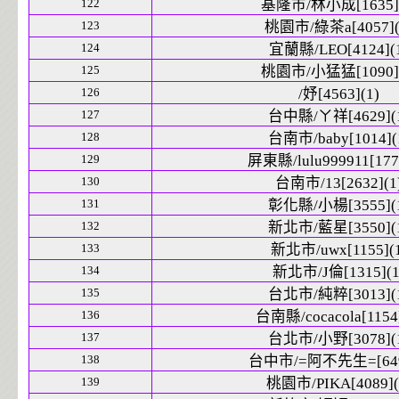
122
基隆市/林小成[1635](
123
桃園市/綠茶a[4057](
124
宜蘭縣/LEO[4124](
125
桃園市/小猛猛[1090](
126
/妤[4563](1)
127
台中縣/ㄚ祥[4629](
128
台南市/baby[1014](
129
屏東縣/lulu999911[1779
130
台南市/13[2632](1
131
彰化縣/小楊[3555](
132
新北市/藍星[3550](
133
新北市/uwx[1155](1
134
新北市/J倫[1315](1
135
台北市/純粹[3013](
136
台南縣/cocacola[1154]
137
台北市/小野[3078](
138
台中市/=阿不先生=[649
139
桃園市/PIKA[4089](