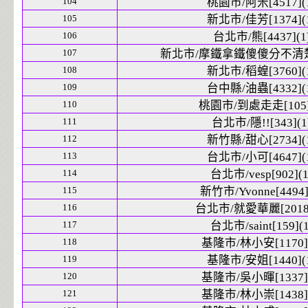
104
桃園市/阿米[4517](
105
新北市/佳芳[1374](
106
台北市/熊[4437](1
107
新北市/摩鐵拿鐵傻傻分不清楚[4
108
新北市/稻蝗[3760](
109
台中縣/油蟲[4332](
110
桃園市/到處走走[105]
111
台北市/隱!![343](1
112
新竹縣/甜心[2734](
113
台北市/小可[4647](
114
台北市/vesp[902](1
115
新竹市/Yvonne[4494]
116
台北市/就愛華麗[2018]
117
台北市/saint[159](1
118
基隆市/林小安[1170](
119
基隆市/安姐[1440](
120
基隆市/吳小暉[1337](
121
基隆市/林小崇[1438](