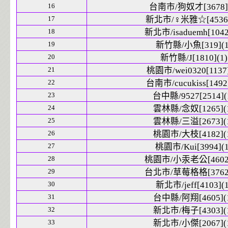
16
台南市/狗奴才[3678](
17
新北市/♀米雅☆[4536]
18
新北市/isaduemh[1042
19
新竹縣/小魚[319](1
20
新竹縣/J[1810](1)
21
桃園市/wei0320[1137]
22
台南市/cucukiss[1492]
23
台中縣/9527[2514](
24
雲林縣/念奴[1265](
25
雲林縣/三溢[2673](
26
桃園市/大枝[4182](
27
桃園市/Kui[3994](1
28
桃園市/小汞老公[4602]
29
台北市/草莓格格[3762]
30
新北市/jeff[4103](1
31
台中縣/阿翔[4605](
32
新北市/梅子[4303](
33
新北市/小傑[2067](