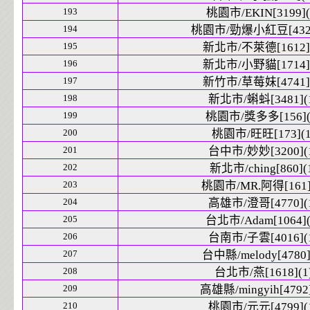
193
桃園市/EKIN[3199](
194
桃園市/勁爆小紅豆[4321
195
新北市/不萊德[1612](
196
新北市/小野貓[1714](
197
新竹市/草莓妹[4741](
198
新北市/蝌蚪[3481](
199
桃園市/獎多多[156](
200
桃園市/旺旺[173](1
201
台中市/妙妙[3200](
202
新北市/ching[860](
203
桃園市/MR.阿得[161]
204
高雄市/澄哥[4770](
205
台北市/Adam[1064](
206
台南市/子雲[4016](
207
台中縣/melody[4780]
208
台北市/燕[1618](1
209
高雄縣/mingyih[4792]
210
桃園市/元元[4799](