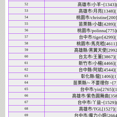
52
高雄市/小羊~[1343](
53
高雄市/月亮[1348](
54
桃園市/christine[200]
55
苗栗縣/小雄[4289](
56
桃園市/polinna[775](
57
台中市/tiger[4299](
58
桃園市/馬克嵇[4611](
59
高雄縣/黑翼天使[2992]
60
台北市/王董[3867](
61
新竹市/小楊[4466](
62
台中縣/阿斌[4544](
63
彰化縣/龍[1406](1
64
苗栗縣/~ 不要理你 ~[71
65
台中市/yin[2765](1
66
高雄市/紫色圓舞曲[3585
67
台中市/丫益~[1529](
68
高雄市/TGL[1527](
69
台中市/魔力小妞[2664]