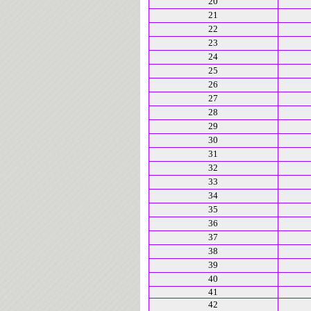
20
21
22
23
24
25
26
27
28
29
30
31
32
33
34
35
36
37
38
39
40
41
42