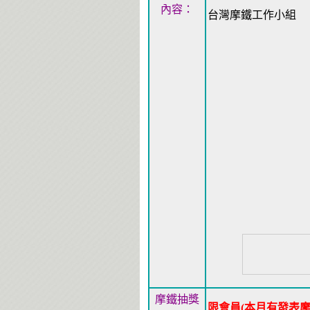
內容：
台灣摩鐵工作小組
摩鐵抽獎
限會員(本月有發表摩