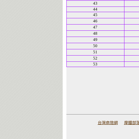
43
44
45
46
47
48
49
50
51
52
53
台灣商旅網
摩鐵部