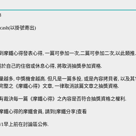
3
ash(以掛號寄出)
摩鐵心得發表心得, 一篇可參加一次,二篇可參加二次,以此類推.
屬於自己的住宿或休息心得, 將取消抽獎參加資格.
越多, 中獎機會越高. 但凡是一篇多投, 或是內容拷貝者, 以及其
完整之《摩鐵心得》文章, 一律取消該篇文章之抽獎資格.
有裁決每一篇《摩鐵心得》之內容是否符合抽獎資格之權利.
鐵心得的摩鐵會員, 請到[摩鐵分享]查看
/1早上前在討論區公佈.