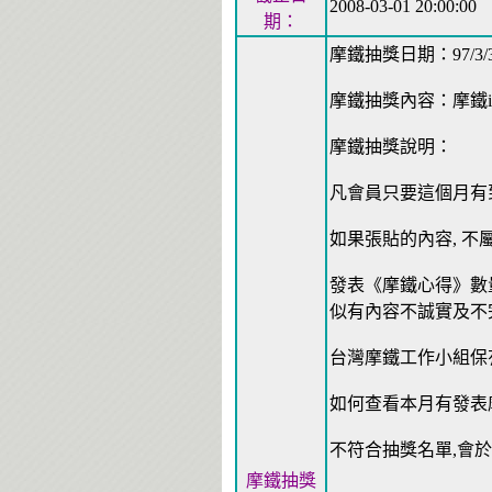
2008-03-01 20:00:00
期：
摩鐵抽獎日期：97/3/
摩鐵抽獎內容：摩鐵ic
摩鐵抽獎說明：
凡會員只要這個月有到
如果張貼的內容, 不
發表《摩鐵心得》數量
似有內容不誠實及不
台灣摩鐵工作小組保
如何查看本月有發表摩
不符合抽獎名單,會於
摩鐵抽獎