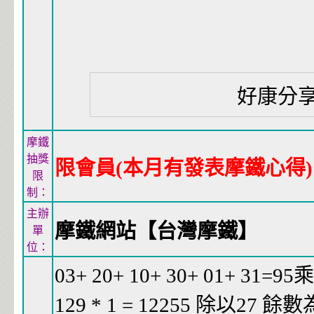
好康分
摩鐵
抽獎
限會員(本月有發表摩鐵心得)
限
制：
主辦
摩鐵網站【台灣摩鐵】
單
位：
03+ 20+ 10+ 30+ 01+ 31=95
129 * 1 = 12255 除以27 餘數