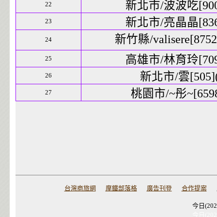
新北市/波波吃[9001
22
新北市/亮晶晶[8364
23
新竹縣/valisere[8752
24
高雄市/林育玲[7093
25
新北市/雲[505](
26
桃園市/~彤~[6598
27
台灣商旅網
摩鐵部落格
廣告刊登
合作提案
今日(202
今日(202