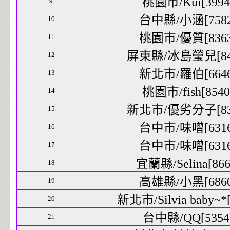
桃園市/Kui[3994]
9
台中縣/小涵[7582]
10
桃園市/優質[8363]
11
屏東縣/冰島瑩兒[840
12
新北市/羅伯[6646]
13
桃園市/fish[8540]
14
新北市/優劣分子[833
15
台中市/味噌[6316]
16
台中市/味噌[6316]
17
宜蘭縣/Selina[8662
18
高雄縣/小黑[6860]
19
新北市/Silvia baby~*[
20
台中縣/QQ[5354]
21