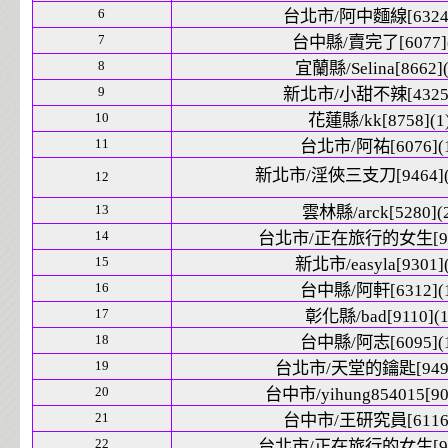
6
台北市/阿中麵線[6324]
7
台中縣/賣完了[6077](
8
宜蘭縣/Selina[8662](
9
新北市/小甜不辣[4325]
10
花蓮縣/kk[8758](1
11
台北市/阿祐[6076](
新北市/淫俠三支刀[9464](
12
13
雲林縣/arck[5280](
14
台北市/正在旅行的女生[942
15
新北市/easyla[9301](
16
台中縣/阿軒[6312](
17
彰化縣/bad[9110](1
18
台中縣/阿志[6095](
19
台北市/天堂的鑰匙[9493
20
台中市/yihung854015[90
21
台中市/王研究員[6116]
22
台北市/正在旅行的女生[942