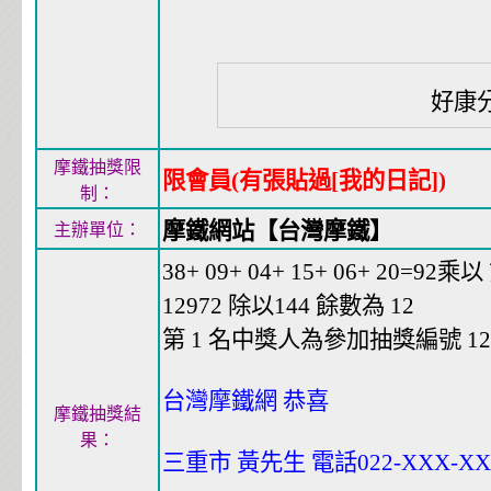
好康
摩鐵抽獎限
限會員(有張貼過[我的日記])
制：
摩鐵網站【台灣摩鐵】
主辦單位：
38+ 09+ 04+ 15+ 06+ 20=92乘以 
12972 除以144 餘數為 12
第 1 名中獎人為參加抽獎編號 12會
台灣摩鐵網 恭喜
摩鐵抽獎結
果：
三重市 黃先生 電話022-XXX-XX