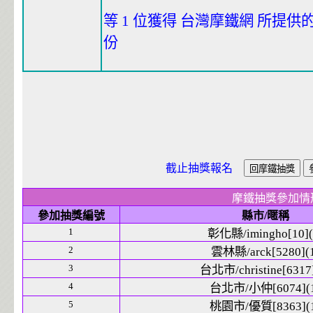
等 1 位獲得 台灣摩鐵網 所提供的
份
截止抽獎報名
摩鐵抽獎參加情
參加抽獎編號
縣市/暱稱
1
彰化縣/imingho[10](
2
雲林縣/arck[5280](
3
台北市/christine[6317]
4
台北市/小仲[6074](
5
桃園市/優質[8363](