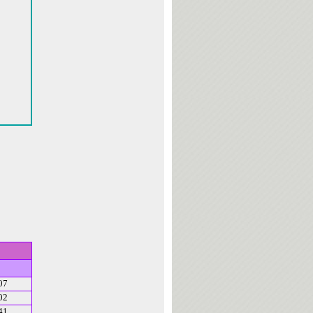
07
02
41