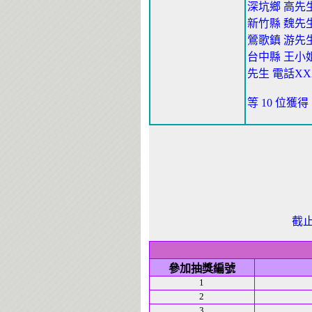
深坑鄉 高先生
新竹縣 魏先生
鶯歌鎮 游先生 
台中縣 王小姐 
先生 電話XX
等 10 位獲
截
參加抽獎編號
1
2
3