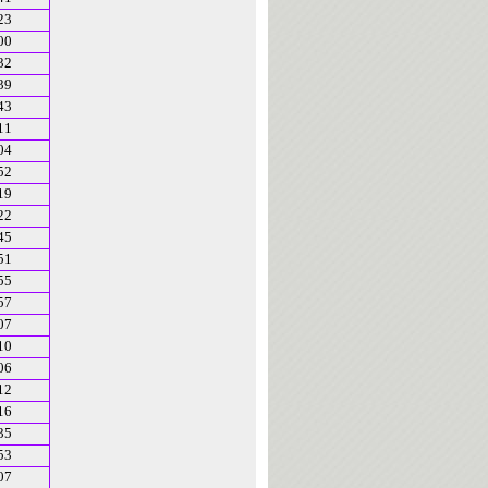
23
00
32
39
43
11
04
52
19
22
45
51
55
57
07
10
06
12
16
35
53
07