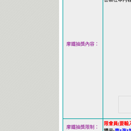
摩鐵抽獎內容：
限會員(要輸
摩鐵抽獎限制：
提示:
東*汽*旅