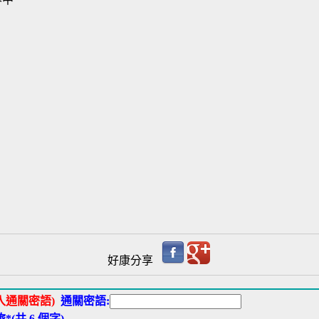
好康分享
入通關密語)
通關密語:
*(共 6 個字)