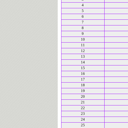
4
5
6
7
8
9
10
11
12
13
14
15
16
17
18
19
20
21
22
23
24
25