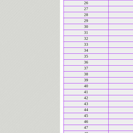
26
27
28
29
30
31
32
33
34
35
36
37
38
39
40
41
42
43
44
45
46
47