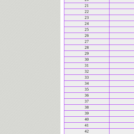
21
22
23
24
25
26
27
28
29
30
31
32
33
34
35
36
37
38
39
40
41
42