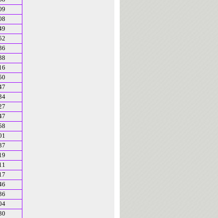
09
08
49
52
36
38
16
50
47
34
27
47
58
01
37
19
11
17
46
36
04
30