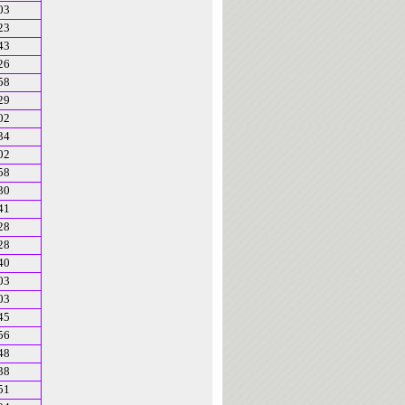
03
23
43
26
58
29
02
34
02
58
30
41
28
28
40
03
03
45
56
48
38
51