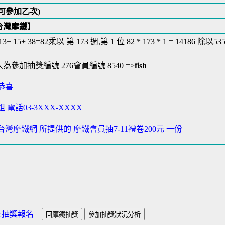
可參加乙次)
台灣摩鐵】
 13+ 15+ 38=82乘以 第 173 週,第 1 位 82 * 173 * 1 = 14186 除以5
人為參加抽獎編號 276會員編號 8540 =>
fish
恭喜
 電話03-3XXX-XXXX
 台灣摩鐵網 所提供的 摩鐵會員抽7-11禮卷200元 一份
止抽獎報名