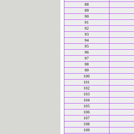
88
89
90
91
92
93
94
95
96
97
98
99
100
101
102
103
104
105
106
107
108
109