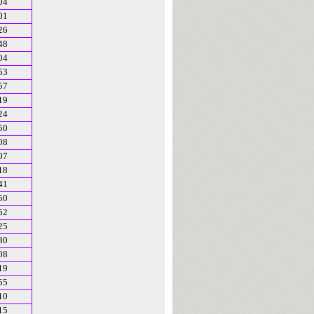
04
01
26
48
04
53
57
19
24
50
08
07
18
41
50
52
25
30
08
19
55
10
15