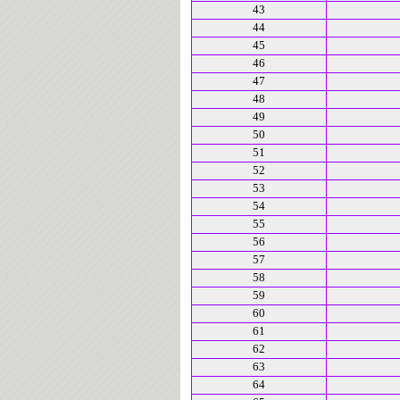
43
44
45
46
47
48
49
50
51
52
53
54
55
56
57
58
59
60
61
62
63
64