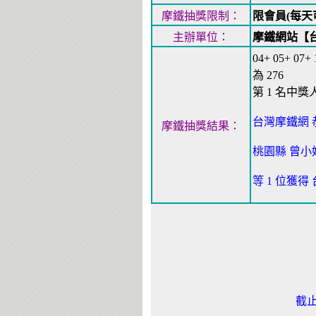
摩鐵抽獎限制：
限會員(每天
主辦單位：
摩鐵網站【
04+ 05+ 07+
為 276
第 1 名中獎
台灣摩鐵網 
摩鐵抽獎結果：
桃園縣 曾小姐
等 1 位獲得
截