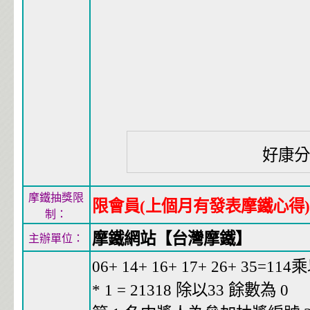
好康
摩鐵抽獎限
限會員(上個月有發表摩鐵心得)
制：
摩鐵網站【台灣摩鐵】
主辦單位：
06+ 14+ 16+ 17+ 26+ 35=114
* 1 = 21318 除以33 餘數為 0