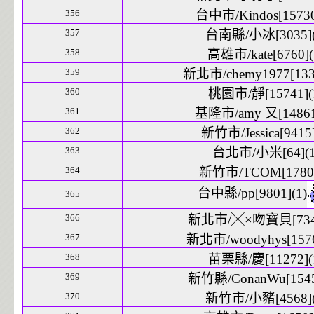
356
台中市/Kindos[15730
357
台南縣/小冰[3035](
358
高雄市/kate[6760](
359
新北市/chemy1977[1332
360
桃園市/靜[15741](
361
基隆市/amy 又[14861
362
新竹市/Jessica[9415]
363
台北市/小米[64](1
364
新竹市/TCOM[1780]
台中縣/pp[9801](1)
365
366
新北市/╳×吻寶貝[7340
367
新北市/woodyhys[1576
368
苗栗縣/慶[11272](
369
新竹縣/ConanWu[1545
370
新竹市/小豬[4568](