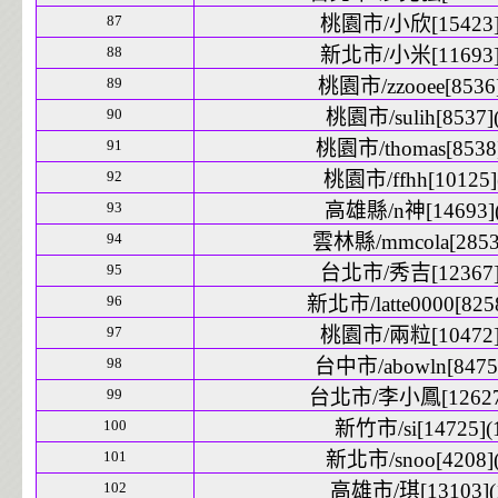
87
桃園市/小欣[15423]
88
新北市/小米[11693]
89
桃園市/zzooee[8536]
90
桃園市/sulih[8537](
91
桃園市/thomas[8538]
92
桃園市/ffhh[10125]
93
高雄縣/n神[14693](
94
雲林縣/mmcola[2853]
95
台北市/秀吉[12367]
96
新北市/latte0000[8258
97
桃園市/兩粒[10472]
98
台中市/abowln[8475]
99
台北市/李小鳳[12627]
100
新竹市/si[14725](
101
新北市/snoo[4208](
102
高雄市/琪[13103](