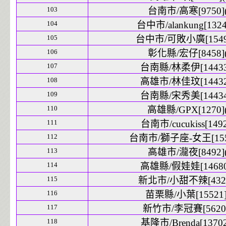
103
台南市/高寒[9750](
104
台中市/alankung[1324
105
台中市/可敗小廣[15499
106
彰化縣/宏仔[8458](
107
台南縣/林柔伊[14433]
108
高雄市/林佳玟[14432]
109
台南縣/宋秀美[14434]
110
高雄縣/GPX[1270](
111
台南市/cucukiss[1492
112
台南市/獅子座-女王[1551
113
高雄市/瀧夜[8492](
114
高雄縣/假娃娃[14680]
115
新北市/小甜不辣[4325
116
苗栗縣/小葉[15521]
117
新竹市/李冠賽[5620]
118
基隆市/Brenda[13702