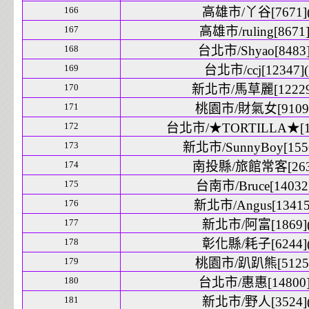
166
高雄市/丫谷[7671](
167
高雄市/ruling[8671]
168
台北市/Shyao[8483]
169
台北市/ccj[12347](
170
新北市/馬草麗[12229]
171
桃園市/財氣女[9109]
172
台北市/★TORTILLA★[10
173
新北市/SunnyBoy[1556
174
南投縣/旅館常客[263]
175
台南市/Bruce[14032]
176
新北市/Angus[13415]
177
新北市/阿富[1869](
178
彰化縣/耗子[6244](
179
桃園市/趴趴熊[5125]
180
台北市/惠惠[14800]
181
新北市/野人[3524](