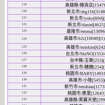
119
高雄縣/雜貨店[15476]
120
新北市/shg116[3148]
121
新北市/yoko[604](
122
新北市/daniel[4625]
123
基隆市/emma[13096]
高雄市/b2c[10040](1)
124
125
高雄市/minkim[6242]
126
台北市/ShiNO[15534]
127
台中縣/玉華[253](
128
新北市/糖糖[254](
129
桃園市/BABY[14931]
130
高雄市/小陸[5453](
131
新竹市/renshiau[11735
132
桃園市/惠里[12643]
133
高雄縣/黑翼天使[2992