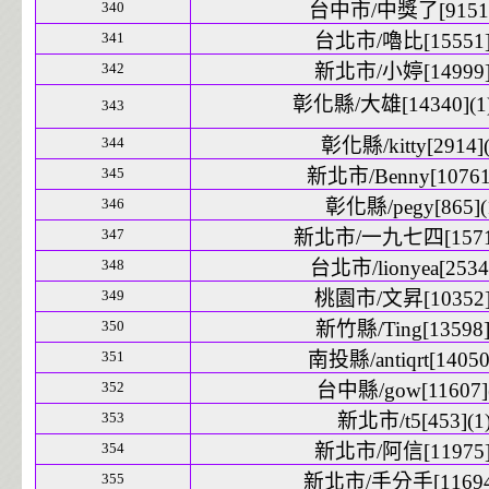
340
台中市/中獎了[9151]
341
台北市/嚕比[15551]
342
新北市/小婷[14999]
彰化縣/大雄[14340](1
343
344
彰化縣/kitty[2914](
345
新北市/Benny[10761]
346
彰化縣/pegy[865](
347
新北市/一九七四[15716
348
台北市/lionyea[2534]
349
桃園市/文昇[10352]
350
新竹縣/Ting[13598]
351
南投縣/antiqrt[14050
352
台中縣/gow[11607](
353
新北市/t5[453](1
354
新北市/阿信[11975]
355
新北市/手分手[11694]