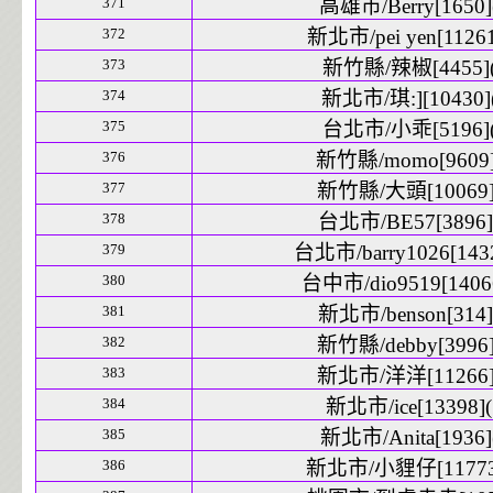
371
高雄市/Berry[1650]
372
新北市/pei yen[11261
373
新竹縣/辣椒[4455](
374
新北市/琪:][10430](
375
台北市/小乖[5196](
376
新竹縣/momo[9609]
377
新竹縣/大頭[10069]
378
台北市/BE57[3896]
379
台北市/barry1026[1432
380
台中市/dio9519[14066
381
新北市/benson[314]
382
新竹縣/debby[3996]
383
新北市/洋洋[11266]
384
新北市/ice[13398](
385
新北市/Anita[1936]
386
新北市/小貍仔[11773]