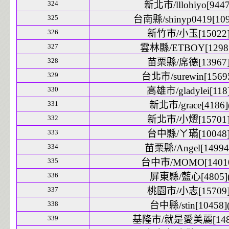
324
新北市/lllohiyo[9447
325
台南縣/shinyp0419[109
326
新竹市/小玉[15022]
327
雲林縣/ETBOY[12981
328
苗栗縣/席德[13967]
329
台北市/surewin[15695
330
高雄市/gladylei[118]
331
新北市/grace[4186](
332
新北市/小熤[15701]
333
台中縣/ㄚ璊[10048]
334
苗栗縣/Angel[14994]
335
台中市/MOMO[14010
336
屏東縣/藍心[4805](
337
桃園市/小志[15709]
338
台中縣/stin[10458](
339
基隆市/就是愛美麗[1484