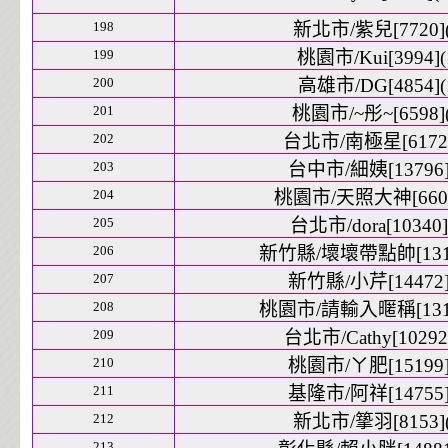
198
新北市/紫兒[7720](
199
桃園市/Kui[3994](
200
高雄市/DG[4854](
201
桃園市/~彤~[6598](
202
台北市/南極星[6172]
203
台中市/細姨[13796]
204
桃園市/天照大神[6608
205
台北市/dora[10340]
206
新竹縣/壞壞帶點帥[1314
207
新竹縣/小芹[14472]
208
桃園市/請輸入暱稱[1318
209
台北市/Cathy[10292]
210
桃園市/ㄚ肥[15199]
211
基隆市/阿祥[14755]
212
新北市/篫羽[8153](
213