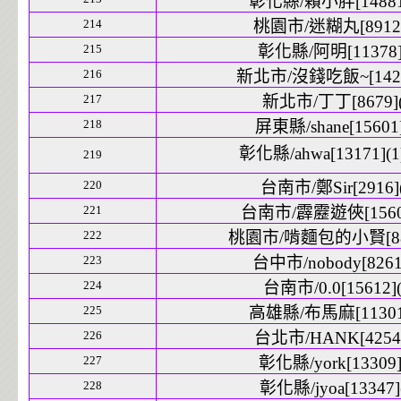
彰化縣/賴小胖[14881]
214
桃園市/迷糊丸[8912]
215
彰化縣/阿明[11378]
216
新北市/沒錢吃飯~[14292
217
新北市/丁丁[8679](
218
屏東縣/shane[15601]
彰化縣/ahwa[13171](1
219
220
台南市/鄭Sir[2916](
221
台南市/霹靂遊俠[15605
222
桃園市/啃麵包的小賢[880
223
台中市/nobody[8261]
224
台南市/0.0[15612](
225
高雄縣/布馬麻[11301]
226
台北市/HANK[4254]
227
彰化縣/york[13309]
228
彰化縣/jyoa[13347]