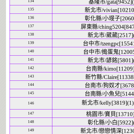
134
基隆市/gata[9452](
135
新北市/vivian[10210]
136
彰化縣/小琝子[2060]
137
屏東縣/ching5204[847
138
新北市/葳葳[2517](
139
台中市/tzengpc[15541
140
台中市/搗蛋鬼[12005]
141
新北市/諺銘[5801](
142
台南縣/kimo[11209]
143
新竹縣/Claire[11338]
144
台南市/狗奴才[3678]
145
台南縣/小魚兒[5144]
新北市/kelly[3819](1)
146
147
桃園市/寶貝[13710]
148
彰化縣/小白[5922](
149
新北市/戀戀情深[12303