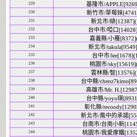
229
基隆市/APPLE[9269]
230
新竹市/草莓妹[4741]
231
新北市/緋[12387](
232
台中市/啞口[14028]
233
嘉義縣/小雁[8372](
234
新北市/takula[9549]
235
台中市/lee[1678](
236
桃園市/sky[15619](
237
雲林縣/智[13576](
238
台中縣/chenz7kimo[893
239
高雄市/Mr. H.[12987
240
台中縣/yoyo瑛[8931]
241
彰化縣/recoody[12903
242
新北市/風中的承諾[5517
243
台南市/台南小新[11454
244
桃園市/我愛摩鐵[13529