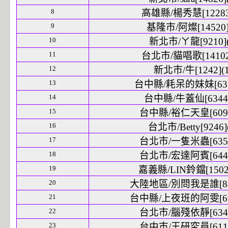
8
高雄縣/楊秀慧[12283]
9
基隆市/阿燦[14520]
10
新北市/ㄚ龍[9210](
11
台北市/貓唱歌[14102]
12
新北市/牛[1242](1
13
台中縣/耗呆的妹妹[6352
14
台中縣/牛蓋仙[6344]
15
台中縣/裕仁天皇[6097
16
台北市/Betty[9246]
17
台北市/一隻米蟲[6351
18
台北市/宏達阿賓[6447
19
嘉義縣/LIN鈴鐺[15028
20
大陸地區/別問我是誰[847
21
台中縣/上夜班的阿雯[634
22
台北市/腦殘依靜[6345
23
台中市/王研究員[6116