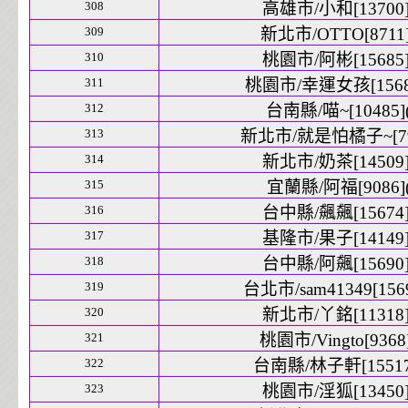
308
高雄市/小和[13700]
309
新北市/OTTO[8711]
310
桃園市/阿彬[15685]
311
桃園市/幸運女孩[15686
312
台南縣/喵~[10485](
313
新北市/就是怕橘子~[791
314
新北市/奶茶[14509]
315
宜蘭縣/阿福[9086](
316
台中縣/飆飆[15674]
317
基隆市/果子[14149]
318
台中縣/阿飆[15690]
319
台北市/sam41349[1569
320
新北市/丫銘[11318]
321
桃園市/Vingto[9368]
322
台南縣/林子軒[15517]
323
桃園市/淫狐[13450]