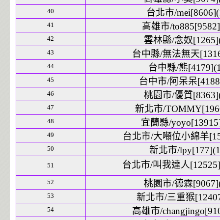
40
台北市/mei[8606](
41
高雄市/to885[9582]
42
雲林縣/念奴[1265](
43
台中縣/無法無天[13164
44
台中縣/熊[4179](1
45
台中市/阿呆呆[4188]
46
桃園市/優質[8363](
47
新北市/TOMMY[1960
48
宜蘭縣/yoyo[13915]
49
台北市/大噸位小綿羊[1535
50
新北市/lpy[177](1
台北市/叫我達人[12525](
51
52
桃園市/德霖[9067](
53
新北市/三重猴[12407]
54
高雄市/changjingo[910