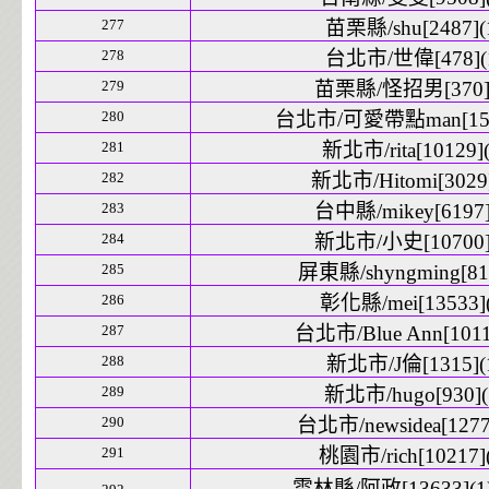
277
苗栗縣/shu[2487](
278
台北市/世偉[478](
279
苗栗縣/怪招男[370](
280
台北市/可愛帶點man[1527
281
新北市/rita[10129](
282
新北市/Hitomi[3029]
283
台中縣/mikey[6197]
284
新北市/小史[10700]
285
屏東縣/shyngming[817
286
彰化縣/mei[13533](
287
台北市/Blue Ann[1011
288
新北市/J倫[1315](
289
新北市/hugo[930](
290
台北市/newsidea[1277
291
桃園市/rich[10217](
雲林縣/阿政[13633](1