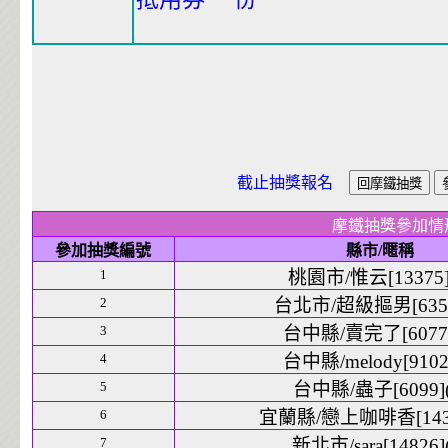
截止抽獎報名
摩鐵抽獎參加情
參加抽獎編號
縣市/暱稱
1
桃園市/惟云[13375]
2
台北市/超級摳男[6354
3
台中縣/賣完了[6077]
4
台中縣/melody[9102]
5
台中縣/蟲子[6099](
6
宜蘭縣/戀上咖啡香[1431
7
新北市/sara[14826](