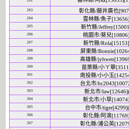
292
293
彰化縣/藤井廣也[9077
294
雲林縣/魚子[13656]
295
新竹縣/Jeffrey[15001
296
桃園市/葵兒[10806]
297
新竹縣/Rola[15153]
298
屏東縣/Bonnie[10264
299
高雄縣/jyhwen[13969
300
苗栗縣/小ㄚ華[3511]
301
南投縣/小小玉[14254]
302
台北市/hc2043[10072
303
新北市/law[12646](
304
新北市/小草[14074]
305
台中市/tiger[4299](
306
彰化縣/阿滴[11769]
307
彰化縣/浦公英[12079]