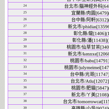
24
台北市/腦神經外科[6457
25
宜蘭縣/肉圓[6479](
26
台中縣/阿軒[6312](
27
新北市/phidias[13596
28
彰化縣/龍[1406](1
29
彰化縣/潘[11438](
30
桃園市/仙草甘茶[3400
31
新北市/kennxe[12060
32
桃園市/babu[14791]
33
桃園市/julymeimei[1474
34
台中縣/光哥[11747]
35
台北市/Atlu[12072]
36
桃園市/肥貓[5847](
37
新北市/ㄚ美[2108](
38
台北市/tomorrowcat[115
39
高雄縣/小吳[9074](