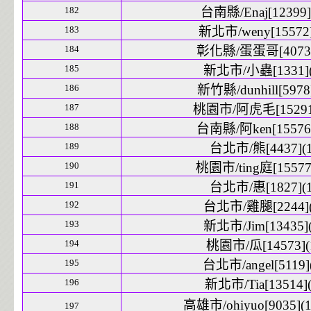
182
台南縣/Enaj[12399]
183
新北市/weny[15572]
184
彰化縣/蛋蛋哥[4073]
185
新北市/小蟲[1331](
186
新竹縣/dunhill[5978]
187
桃園市/阿虎毛[15291]
188
台南縣/阿ken[15576]
189
台北市/熊[4437](1
190
桃園市/ting庭[15577]
191
台北市/惠[1827](1
192
台北市/雞腿[2244](
193
新北市/Jim[13435](
194
桃園市/瓜[14573](
195
台北市/angel[5119](
196
新北市/Tia[13514](
高雄市/ohiyuo[9035](1
197