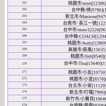
261
桃園市/soon[12306]
262
台中縣/祺[9786](1
263
新北市/Manzone[9476
264
台南市/ 長江一號[12254
265
台中市/straw32226[963
266
台中縣/COACH[12942
267
桃園市/Andy[12869]
268
高雄市/辰風[15635]
269
桃園市/fish[8540](
台中市/Tina[15640](1
270
271
桃園市/小友[10750]
272
桃園市/小宜[8578](
273
台北市/小安[11129]
274
新北市/叮噹[7906](
275
新竹市/小寶貝[10646]
276
台南縣/雯雯[9508](