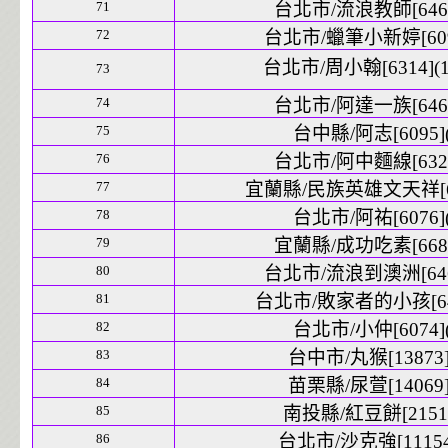
71
台北市/流浪教師[6461
72
台北市/蠟筆小新婷[6098
台北市/周小翰[6314](1
73
74
台北市/阿達一族[6464
75
台中縣/阿志[6095](
76
台北市/阿中麵線[6324
77
宜蘭縣/民族英雄文天祥[634
78
台北市/阿祐[6076](
79
宜蘭縣/成功吃素[6689
80
台北市/流浪到澳洲[6469
81
台北市/敗家者的小孩[645
82
台北市/小仲[6074](
83
台中市/丸猴[13873]
84
苗栗縣/尿萱[14069]
85
南投縣/紅豆餅[2151]
86
台北市/沙克強[11154]