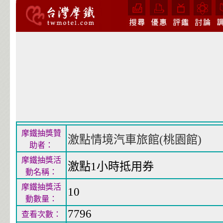
摩鐵抽獎贊
激點情境汽車旅館(桃園館)
助者：
摩鐵抽獎活
激點1小時抵用券
動名稱：
摩鐵抽獎活
10
動數量：
7796
查看次數：