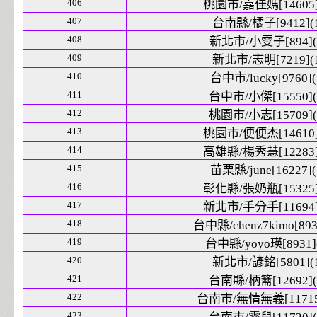
406
桃園市/嘉佳媽[14605]
407
台南縣/橘子[9412](1
408
新北市/小雯子[894](
409
新北市/志明[7219](1
410
台中市/lucky[9760](
411
台中市/小傑[15550](
412
桃園市/小志[15709](
413
桃園市/便便杰[14610]
414
高雄縣/楊秀慧[12283]
415
苗栗縣/june[16227](
416
彰化縣/張奶瓶[15325]
417
新北市/手分手[11694]
418
台中縣/chenz7kimo[893
419
台中縣/yoyo瑛[8931]
420
新北市/諺銘[5801](1
421
台南縣/柄籥[12692](
422
台南市/無情無義[11715]
423