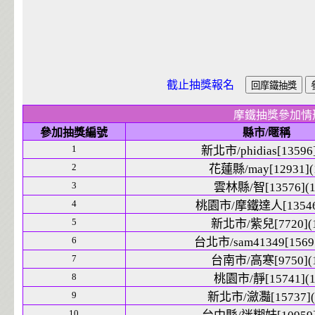
截止抽獎報名
摩鐵抽獎參加情
參加抽獎編號
縣市/暱稱
1
新北市/phidias[13596]
2
花蓮縣/may[12931](
3
雲林縣/智[13576](1
4
桃園市/摩鐵達人[13546]
5
新北市/紫兒[7720](1
6
台北市/sam41349[15691
7
台南市/高寒[9750](1
8
桃園市/靜[15741](1
9
新北市/瀲灩[15737](
10