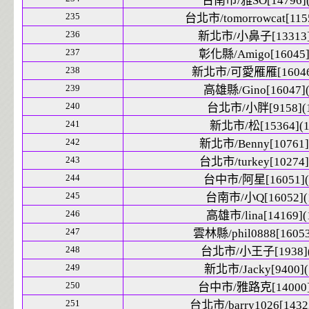
台南市/雅SO[14796](
235
台北市/tomorrowcat[1155
236
新北市/小鼻子[13313]
237
彰化縣/Amigo[16045]
238
新北市/可愛雁雁[16046]
239
高雄縣/Gino[16047](
240
台北市/小胖[9158](1
241
新北市/松[15364](1
242
新北市/Benny[10761]
243
台北市/turkey[10274]
244
台中市/阿星[16051](
245
台南市/小Q[16052](
246
高雄市/lina[14169](
247
雲林縣/phil0888[16053
248
台北市/小王子[1938](
249
新北市/Jacky[9400](
250
台中市/雅路克[14000]
251
台北市/barry1026[14322