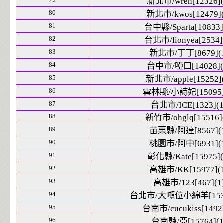
新北市/wreh[12326](
80
新北市/kwos[12479](
81
台中縣/Sparta[10833]
82
台北市/lionyea[2534]
83
新北市/丁丁[8679](1
84
台中市/啞口[14028](
85
新北市/apple[15252](
86
雲林縣/小詩妃[15095]
87
台北市/ICE[1323](1
88
新竹市/ohglq[15516]
89
苗栗縣/阿達[8567](1
90
桃園市/阿中[6931](1
91
彰化縣/Kate[15975](
92
高雄市/KK[15977](
93
高雄市/123[467](1
94
台北市/大噸位小綿羊[1535
95
台南市/cucukiss[1492]
96
台南縣/亞[15764](1