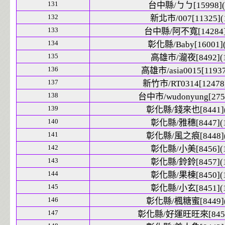
131
台中縣/ㄅㄅ[15998](
132
新北市/007[11325](
133
台中縣/阿不寬[14284]
134
彰化縣/Baby[16001](
135
高雄市/瀧夜[8492](1
136
高雄市/asia0015[11937
137
新竹市/RT0314[12478]
138
台中市/wudonyung[2756
139
彰化縣/錢來也[8441](
140
彰化縣/雅穗[8447](1
141
彰化縣/風之痕[8448](
142
彰化縣/小美[8456](1
143
彰化縣/鈴鈴[8457](1
144
彰化縣/果棟[8450](1
145
彰化縣/小玄[8451](1
146
彰化縣/楓糖蜜[8449](
147
彰化縣/好運旺旺來[8459