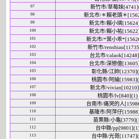
97
新竹市/草莓妹[4741](
98
新北市/＊賴老頭＊[15621
99
新北市/賴小璘[15624]
100
新北市/賴小祐[15622]
101
新北市/*葉小乖*[15620
102
新竹市/renshiau[11735
103
台北市/calaok[14248]
104
台北市/深戀億[13605]
105
彰化縣/江帥[12370](
106
桃園市/阿綸[15983](
107
新北市/vivian[10210]
108
桃園市/lv[840](1)
109
台南市/痛哭的人[15986]
110
基隆市/阿萍仔[15988]
111
苗栗縣/小龜[3779](1
112
台中縣/pp[9801](1
113
台中縣/光哥[11747](