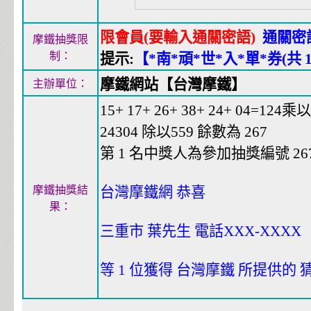
限會員(要輸入通關密語)
通關密
摩鐵抽獎限
制：
提示:
【*南*頑*世*入*單*券(共 1
摩鐵網站【台灣摩鐵】
主辦單位：
15+ 17+ 26+ 38+ 24+ 04=124乘以 
24304 除以559 餘數為 267
第 1 名中獎人為參加抽獎編號 267會
摩鐵抽獎結
台灣摩鐵網 恭喜
果：
三重市 葉先生 電話XXX-XXXX
等 1 位獲得 台灣摩鐵 所提供的 