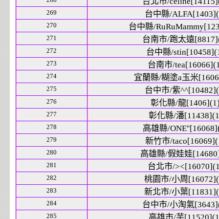
台北市/celine[14115]
269
台中縣/ALFA[1403](
270
台中縣/RuRuMammy[1237
271
台南市/跑太遠[8817](
272
台中縣/stin[10458](
273
台南市/tea[16066](1
274
宜蘭縣/糊塗a玉米[16067
275
台中市/紫^^[10482](
276
彰化縣/龍[1406](1
277
彰化縣/潘[11438](1
278
高雄縣/ONE''[16068](
279
新竹市/taco[16069](
280
高雄縣/假娃娃[14680]
281
台北市/><[16070](1
282
桃園市/小周[16072](
283
新北市/小葉[11831](
284
台中市/小淘氣[3643](
285
高雄市/芋[11520](1