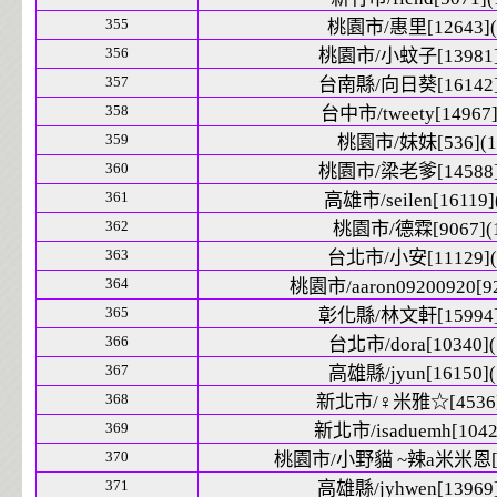
355
桃園市/惠里[12643](
356
桃園市/小蚊子[13981]
357
台南縣/向日葵[16142]
358
台中市/tweety[14967]
359
桃園市/妹妹[536](1
360
桃園市/梁老爹[14588]
361
高雄市/seilen[16119]
362
桃園市/德霖[9067](1
363
台北市/小安[11129](
364
桃園市/aaron09200920[92
365
彰化縣/林文軒[15994]
366
台北市/dora[10340](
367
高雄縣/jyun[16150](
368
新北市/♀米雅☆[4536]
369
新北市/isaduemh[1042]
370
桃園市/小野貓 ~辣a米米恩[97
371
高雄縣/jyhwen[13969]