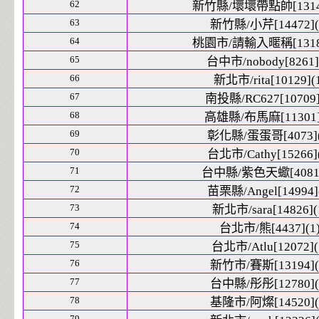
62
新竹縣/壞壞帶點帥[13145
63
新竹縣/小芹[14472](
64
桃園市/請輸入暱稱[13181
65
台中市/nobody[8261]
66
新北市/rita[10129](
67
南投縣/RC627[10709]
68
高雄縣/布馬麻[11301]
69
彰化縣/蛋蛋哥[4073](
70
台北市/Cathy[15266]
71
台中縣/紫色天蠍[4081]
72
苗栗縣/Angel[14994]
73
新北市/sara[14826](
74
台北市/熊[4437](1
75
台北市/Atlu[12072](
76
新竹市/賽斯[13194](
77
台中縣/彤彤[12780](
78
基隆市/阿燦[14520](
79