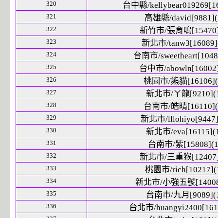
320
台中縣/kellybear019269[16
321
高雄縣/david[9881](
322
新竹市/張育鳴[15470]
323
新北市/tanw3[16089]
324
台南市/sweetheart[1048
325
台中市/abowln[16002]
326
桃園市/熊貓[16106](
327
新北市/ㄚ龍[9210](1
328
台南市/皓晴[16110](
329
新北市/lllohiyo[9447]
330
新北市/eva[16115](
331
台南市/紫[15808](1
332
新北市/三重猴[12407]
333
桃園市/rich[10217](
334
新北市/小強五號[14008]
335
台南市/九月[9089](1
336
台北市/huangyi2400[1612