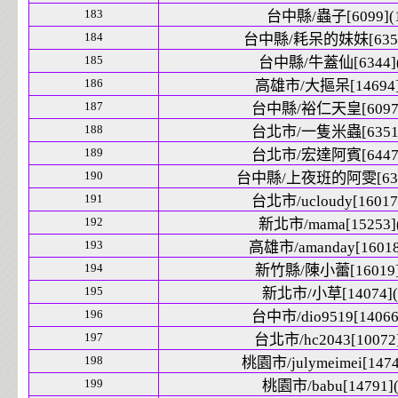
183
台中縣/蟲子[6099](1
184
台中縣/耗呆的妹妹[6352
185
台中縣/牛蓋仙[6344](
186
高雄市/大摳呆[14694]
187
台中縣/裕仁天皇[6097]
188
台北市/一隻米蟲[6351]
189
台北市/宏達阿賓[6447]
190
台中縣/上夜班的阿雯[6343
191
台北市/ucloudy[16017]
192
新北市/mama[15253](
193
高雄市/amanday[16018
194
新竹縣/陳小蕾[16019]
195
新北市/小草[14074](
196
台中市/dio9519[14066]
197
台北市/hc2043[10072]
198
桃園市/julymeimei[1474
199
桃園市/babu[14791](