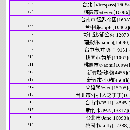
303
台北市/trespass[16084
304
桃園市/steven[16086]
305
台南市/猛烈帝國[16087]
306
台中縣/apple[10462](
307
彰化縣/浦公英[12079]
308
南投縣/baboo[16090]
309
台中市/中獎了[9151](
310
桃園市/舞影[11065](
311
桃園市/Naomi[16094]
312
新竹縣/辣椒[4455](1
313
新竹市/小豬[4568](1
314
高雄縣/even[15705](
315
台北市/不打人之丁丁[1609
316
台南市/3511[14545](
317
新竹市/PAN[13817](
318
台北市/Jane[16098](
319
桃園市/kelly[12288](