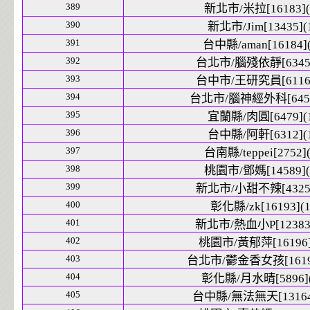
389
新北市/米拉[16183](
390
新北市/Jim[13435](
391
台中縣/aman[16184](
392
台北市/腦殘依靜[6345]
393
台中市/王研究員[6116]
394
台北市/腦神經外科[6457
395
宜蘭縣/肉圓[6479](1
396
台中縣/阿軒[6312](1
397
台南縣/teppei[2752](
398
桃園市/鄧媽[14589](
399
新北市/小甜不辣[4325]
400
彰化縣/zk[16193](1
401
新北市/熱血小P[12383]
402
桃園市/黃郁萍[16196]
403
台北市/鬱金香女孩[16195
404
彰化縣/月水晴[5896](
405
台中縣/無法無天[13164]