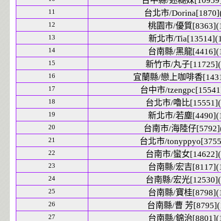
台中縣/迷糊妹[10959]
11
台北市/Dorina[1870](
12
桃園市/優質[8363](1
13
新北市/Tia[13514](1
14
台南縣/黑龍[4416](1
15
新竹市/丸子[11725](
16
宜蘭縣/戀上咖啡香[14316
17
台中市/tzengpc[15541]
18
台北市/嚕比[15551](
19
新北市/若塵[4490](1
20
台南市/海陸仔[5792](
21
台北市/tonyppyo[3755]
22
台南市/蠻女[14622](
23
台南縣/宏吉[8117](1
24
台南縣/宏光[12530](
25
台南縣/寶桂[8798](1
26
台南縣/曹 芳[8795](
27
台南縣/錦治[8801](1