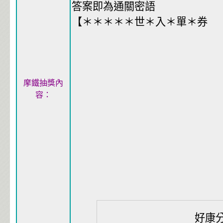
答案即為通關密語
【＊＊＊＊＊世＊入＊單＊券
摩鐵抽獎內
容：
好康