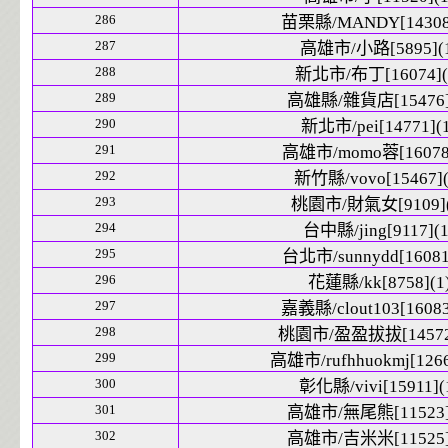
286
苗栗縣/MANDY[14308]
287
高雄市/小路[5895](1
288
新北市/布丁[16074](
289
高雄縣/雜貨店[15476]
290
新北市/pei[14771](1
291
高雄市/momo蓉[16078]
292
新竹縣/vovo[15467](
293
桃園市/財氣女[9109](
294
台中縣/jing[9117](1
295
台北市/sunnydd[16081
296
花蓮縣/kk[8758](1
297
嘉義縣/clout103[16083
298
桃園市/盈盈拔拔[14572]
299
高雄市/rufhhuokmj[1266
300
彰化縣/vivi[15911](
301
高雄市/無尾熊[11523]
302
高雄市/吉米米[11525]