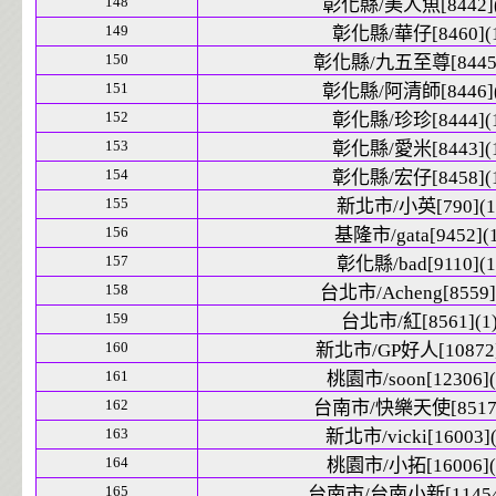
148
彰化縣/美人魚[8442](
149
彰化縣/華仔[8460](1
150
彰化縣/九五至尊[8445]
151
彰化縣/阿清師[8446](
152
彰化縣/珍珍[8444](1
153
彰化縣/愛米[8443](1
154
彰化縣/宏仔[8458](1
155
新北市/小英[790](1
156
基隆市/gata[9452](1
157
彰化縣/bad[9110](1
158
台北市/Acheng[8559]
159
台北市/紅[8561](1
160
新北市/GP好人[10872]
161
桃園市/soon[12306](
162
台南市/快樂天使[8517]
163
新北市/vicki[16003](
164
桃園市/小拓[16006](
165
台南市/台南小新[11454]