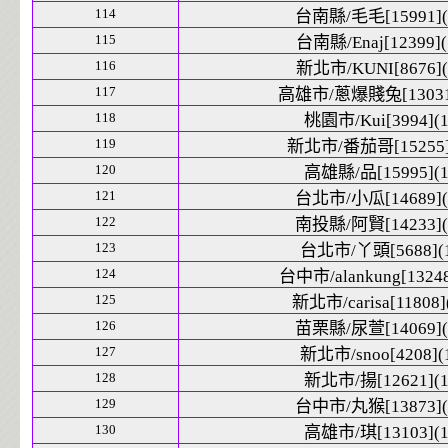
114
台南縣/毛毛[15991](
115
台南縣/Enaj[12399](
116
新北市/KUNI[8676](
117
高雄市/蔥爆賤兔[13031]
118
桃園市/Kui[3994](1
119
新北市/番茄哥[15255]
120
高雄縣/品[15995](1
121
台北市/小瓜[14689](
122
南投縣/阿賢[14233](
123
台北市/丫頭[5688](1
124
台中市/alankung[13248
125
新北市/carisa[11808]
126
苗栗縣/尿萱[14069](
127
新北市/snoo[4208](
128
新北市/揚[12621](1
129
台中市/丸猴[13873](
130
高雄市/琪[13103](1