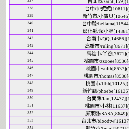
337
台北市/saint[159](1
338
台中市/妮妮[10611](
339
新竹市/小寶貝[10646]
340
台中縣/bellama[11544]
341
彰化縣/賴小胖[14881]
342
台南市/QQ[14686](
343
高雄市/ruling[8671](
344
高雄市/丫谷[7671](1
345
桃園市/zzooee[8536]
346
桃園市/sulih[8537](
347
桃園市/thomas[8538]
348
桃園市/ffhh[10125](
349
新竹縣/phoebe[16135]
350
台南縣/fan[12477](
351
桃園市/小林[11637](
352
屏東縣/SASA[8649](
353
台北市/bloodtw[16137]
354
新竹市/fiend[5071](