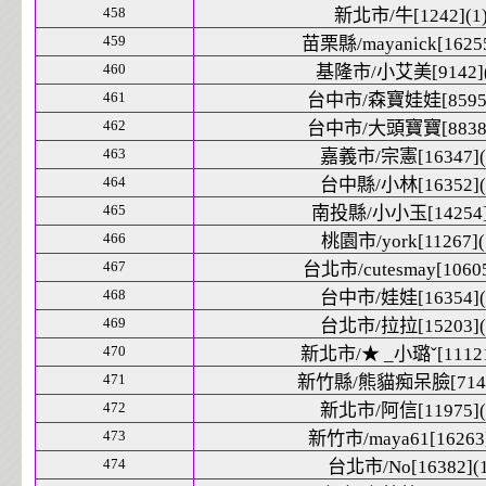
458
新北市/牛[1242](1
459
苗栗縣/mayanick[16255
460
基隆市/小艾美[9142](
461
台中市/森寶娃娃[8595]
462
台中市/大頭寶寶[8838]
463
嘉義市/宗憲[16347](
464
台中縣/小林[16352](
465
南投縣/小小玉[14254]
466
桃園市/york[11267](
467
台北市/cutesmay[10605
468
台中市/娃娃[16354](
469
台北市/拉拉[15203](
470
新北市/★ _小璐ˇ[11121
471
新竹縣/熊貓痴呆臉[7144
472
新北市/阿信[11975](
473
新竹市/maya61[16263]
474
台北市/No[16382](1