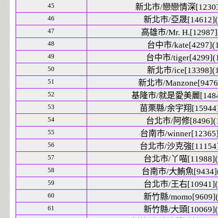
45
新北市/戀戀情深[12303]
46
新北市/亞晟[14612](
47
高雄市/Mr. H.[12987]
48
台中市/kate[4297](1
49
台中市/tiger[4299](
50
新北市/ice[13398](1
51
新北市/Manzone[9476]
52
基隆市/就是愛美麗[14843
53
苗栗縣/余宇翔[15944]
54
台北市/阿修[8496](1
55
台南市/winner[12365]
56
台北市/沙克強[11154]
57
台北市/丫喵[11988](
58
台南市/大鮪魚[9434](
59
台北市/王右[10941](
60
新竹縣/momo[9609](
61
新竹縣/大頭[10069](