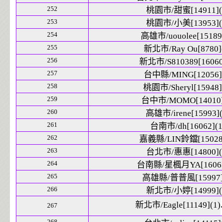
252
桃園市/甜蜜[14911](
253
桃園市/小美[13953](
254
高雄市/uouolee[15189]
255
新北市/Ray Ou[8780]
256
新北市/S810389[16060
257
台中縣/MING[12056]
258
桃園市/Sheryl[15948]
259
台中市/MOMO[14010]
260
高雄市/irene[15993](
261
台南市/dh[16062](1
262
嘉義縣/LIN鈴鐺[15028]
263
台北市/惠惠[14800](
264
台南縣/星楓月YA[16063
265
高雄縣/普普風[15997]
266
新北市/小婷[14999](
新北市/Eagle[11149](1)
267
268