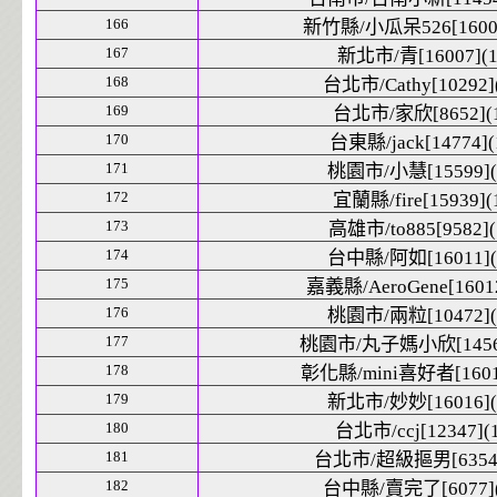
166
新竹縣/小瓜呆526[16004
167
新北市/青[16007](1
168
台北市/Cathy[10292]
169
台北市/家欣[8652](1
170
台東縣/jack[14774](
171
桃園市/小慧[15599](
172
宜蘭縣/fire[15939](
173
高雄市/to885[9582](
174
台中縣/阿如[16011](
175
嘉義縣/AeroGene[16012
176
桃園市/兩粒[10472](
177
桃園市/丸子媽小欣[14560
178
彰化縣/mini喜好者[16014
179
新北市/妙妙[16016](
180
台北市/ccj[12347](1
181
台北市/超級摳男[6354]
182
台中縣/賣完了[6077](