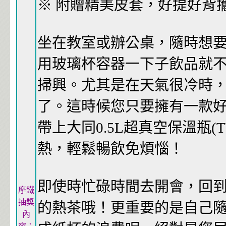
※ 附贈精美皮套，好提好背
坐在教室或辦公桌，隨時想
用玻璃杯容器一下子飲品就
掃興。尤其是在天氣很冷時
了。這時候您只要擁有一款好
帶上大同0.5L超真空保溫瓶(T
熱，輕鬆暢飲免煩惱！
即使時忙碌時間去開會，回
摩鐵
抽獎
的熱茶哦！更重要的是自己
內