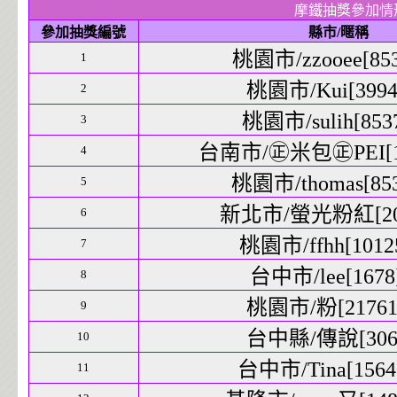
摩鐵抽獎參加情
參加抽獎編號
縣市/暱稱
桃園市/zzooee[853
1
桃園市/Kui[3994]
2
桃園市/sulih[8537
3
台南市/㊣米包㊣PEI[19
4
桃園市/thomas[853
5
新北市/螢光粉紅[200
6
桃園市/ffhh[10125
7
台中市/lee[1678]
8
桃園市/粉[21761]
9
台中縣/傳說[306]
10
台中市/Tina[15640
11