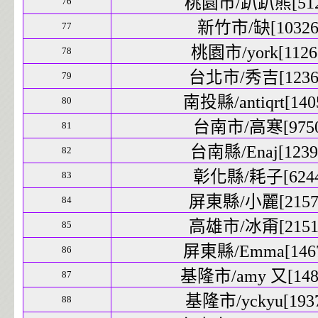
桃園市/趴趴熊[5125
76
新竹市/缺[10326]
77
桃園市/york[11267
78
台北市/秀吉[12367
79
南投縣/antiqrt[1405
80
台南市/高寒[9750]
81
台南縣/Enaj[12399
82
彰化縣/耗子[6244]
83
屏東縣/小麗[21571
84
高雄市/冰甭[21512
85
屏東縣/Emma[1467
86
基隆市/amy 又[1486
87
基隆市/yckyu[1937
88