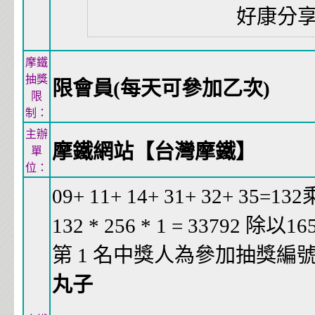
好康分
摩鐵
抽獎
限會員(每天可參加乙次)
限
制：
主辦
摩鐵網站【台灣摩鐵】
單
位：
09+ 11+ 14+ 31+ 32+ 35=1
132 * 256 * 1 = 33792 除以1
第 1 名中獎人為參加抽獎編號 7
丸子