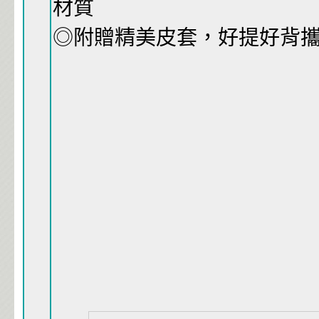
材質
◎附贈精美皮套，好提好背