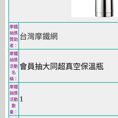
摩鐵
抽獎
台灣摩鐵網
贊助
者：
摩鐵
抽獎
會員抽大同超真空保溫瓶
活動
名
稱：
摩鐵
抽獎
1
活動
數
量：