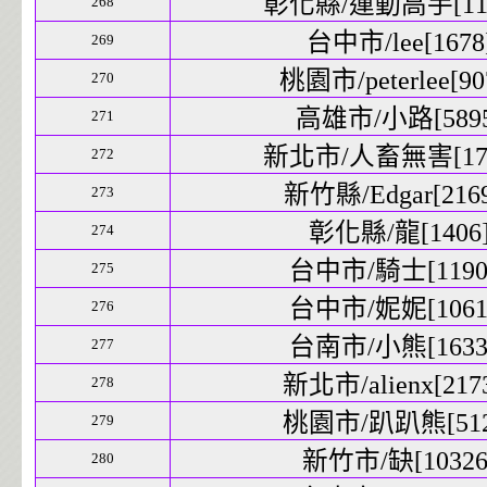
彰化縣/運動高手[1197
268
台中市/lee[1678]
269
桃園市/peterlee[907
270
高雄市/小路[5895]
271
新北市/人畜無害[1712
272
新竹縣/Edgar[2169
273
彰化縣/龍[1406]
274
台中市/騎士[11906
275
台中市/妮妮[10611
276
台南市/小熊[16337
277
新北市/alienx[2173
278
桃園市/趴趴熊[5125
279
新竹市/缺[10326]
280