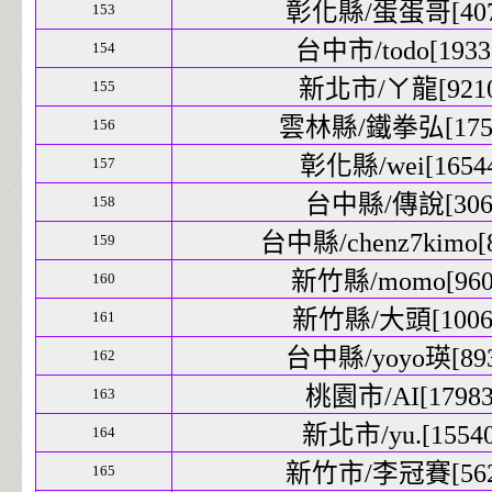
彰化縣/蛋蛋哥[4073
153
台中市/todo[19338
154
新北市/ㄚ龍[9210]
155
雲林縣/鐵拳弘[1756
156
彰化縣/wei[16544
157
台中縣/傳說[306]
158
台中縣/chenz7kimo[8
159
新竹縣/momo[9609
160
新竹縣/大頭[10069
161
台中縣/yoyo瑛[893
162
桃園市/AI[17983]
163
新北市/yu.[15540
164
新竹市/李冠賽[5620
165