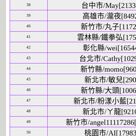
台中市/May[21339
38
高雄市/瀧夜[8492]
39
新竹市/丸子[11725
40
雲林縣/鐵拳弘[1756
41
彰化縣/wei[16544
42
台北市/Cathy[1029
43
新竹縣/momo[9609
44
新北市/敏兒[290]
45
新竹縣/大頭[10069
46
新北市/粉漾小藍[2162
47
新北市/ㄚ龍[9210]
48
新竹市/angel11117286[
49
桃園市/AI[17983]
50