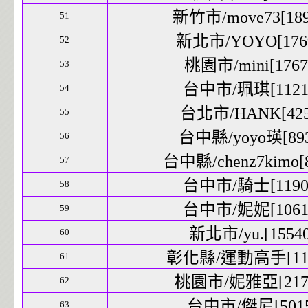
新竹市/move73[1894
51
新北市/YOYO[1769
52
桃園市/mini[17675
53
台中市/珮琪[11218
54
台北市/HANK[4254
55
台中縣/yoyo瑛[893
56
台中縣/chenz7kimo[8
57
台中市/騎士[11906
58
台中市/妮妮[10611
59
新北市/yu.[15540
60
彰化縣/運動高手[1197
61
桃園市/妮雅亞[2176
62
台中市/傑尼[5015]
63