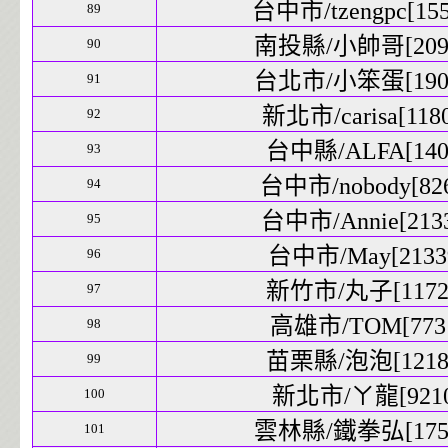
台中市/tzengpc[155
89
南投縣/小帥哥[2099
90
台北市/小笨蛋[1907
91
新北市/carisa[1180
92
台中縣/ALFA[1403
93
台中市/nobody[826
94
台中市/Annie[2133
95
台中市/May[21339
96
新竹市/丸子[11725
97
高雄市/TOM[7731
98
苗栗縣/泡泡[12187
99
新北市/ㄚ龍[9210]
100
雲林縣/鐵拳弘[1756
101