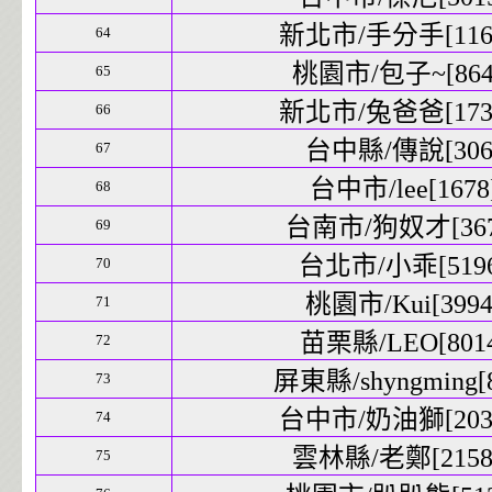
新北市/手分手[1169
64
桃園市/包子~[8648
65
新北市/兔爸爸[1733
66
台中縣/傳說[306]
67
台中市/lee[1678]
68
台南市/狗奴才[3678
69
台北市/小乖[5196]
70
桃園市/Kui[3994]
71
苗栗縣/LEO[8014
72
屏東縣/shyngming[8
73
台中市/奶油獅[2039
74
雲林縣/老鄭[21586
75