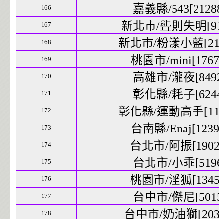
嘉義縣/543[21288
166
新北市/聾則失明[917
167
新北市/粉漾小藍[2162
168
桃園市/mini[17675
169
高雄市/瀧夜[8492]
170
彰化縣/耗子[6244]
171
彰化縣/運動高手[1197
172
台南縣/Enaj[12399
173
台北市/阿振[19025
174
台北市/小乖[5196]
175
桃園市/淫狐[13450
176
台中市/傑尼[5015]
177
台中市/奶油獅[2039
178