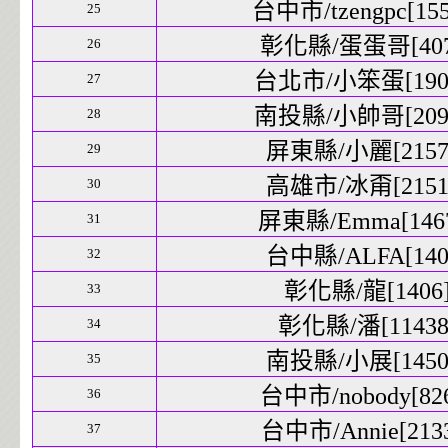
台中市/tzengpc[155
25
彰化縣/蛋蛋哥[4073
26
台北市/小笨蛋[1907
27
南投縣/小帥哥[2099
28
屏東縣/小麗[21571
29
高雄市/冰甭[21512
30
屏東縣/Emma[1467
31
台中縣/ALFA[1403
32
彰化縣/龍[1406]
33
彰化縣/潘[11438]
34
南投縣/小展[14504
35
台中市/nobody[826
36
台中市/Annie[2133
37