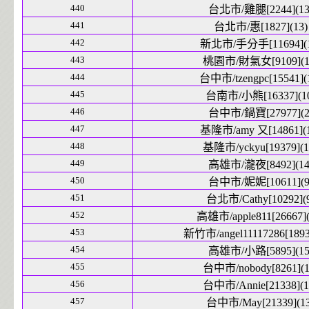
440
台北市/雞腿[2244](13
441
台北市/惠[1827](13)
442
新北市/手分手[11694](1
443
桃園市/財氣女[9109](1
444
台中市/tzengpc[15541](
445
台南市/小熊[16337](1
446
台中市/鍋寶[27977](2
447
基隆市/amy 又[14861](1
448
基隆市/yckyu[19379](1
449
高雄市/瀧夜[8492](14
450
台中市/妮妮[10611](9
451
台北市/Cathy[10292](
452
高雄市/apple811[26667](
453
新竹市/angel11117286[1893
454
高雄市/小路[5895](15
455
台中市/nobody[8261](1
456
台中市/Annie[21338](1
457
台中市/May[21339](13