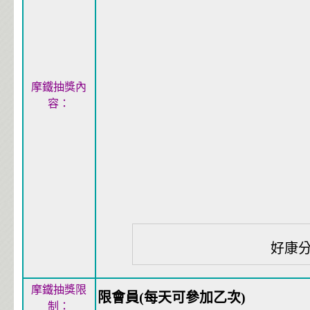
摩鐵抽獎內
容：
好康
摩鐵抽獎限
限會員(每天可參加乙次)
制：