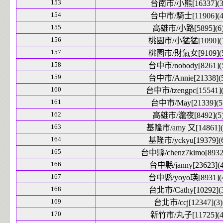
153
台南市/小熊[16337](3
154
台中市/騎士[11906](4
155
高雄市/小路[5895](6
156
桃園市/小猛猛[1090](1
157
桃園市/財氣女[9109](5
158
台中市/nobody[8261](
159
台中市/Annie[21338](
160
台中市/tzengpc[15541](
161
台中市/May[21339](5
162
高雄市/瀧夜[8492](5
163
基隆市/amy 又[14861](
164
基隆市/yckyu[19379](
165
台中縣/chenz7kimo[8932]
166
台中縣/janny[23623](4
167
台中縣/yoyo瑛[8931](
168
台北市/Cathy[10292](
169
台北市/ccj[12347](3)
170
新竹市/丸子[11725](4