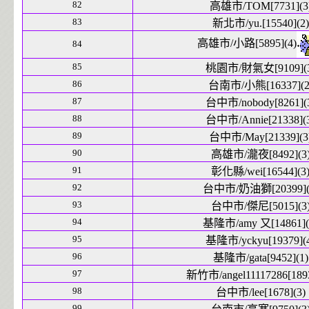
82
高雄市/TOM[7731](3
83
新北市/yu.[15540](2)
高雄市/小路[5895](4)
84
85
桃園市/財氣女[9109](3
86
台南市/小熊[16337](2
87
台中市/nobody[8261](
88
台中市/Annie[21338](
89
台中市/May[21339](3
90
高雄市/瀧夜[8492](3
91
彰化縣/wei[16544](3
92
台中市/奶油獅[20399](
93
台中市/傑尼[5015](3
94
基隆市/amy 又[14861](
95
基隆市/yckyu[19379](
96
基隆市/gata[9452](1)
97
新竹市/angel11117286[1893
98
台中市/lee[1678](3)
99