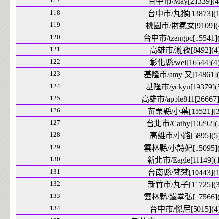
117
台中市/May[21339](4
118
台中市/丸猴[13873](1
119
桃園市/財氣女[9109](4
120
台中市/tzengpc[15541](
121
高雄市/瀧夜[8492](4
122
彰化縣/wei[16544](4
123
基隆市/amy 又[14861](
124
基隆市/yckyu[19379](
125
高雄市/apple811[26667]
126
苗栗縣/小葉[15521](3
127
台北市/Cathy[10292](
128
高雄市/小路[5895](5
129
雲林縣/小詩妃[15095](
130
新北市/Eagle[11149](1
131
台南縣/梵梵[10443](1
132
新竹市/丸子[11725](3
133
雲林縣/鐵拳弘[17566](
134
台中市/傑尼[5015](4