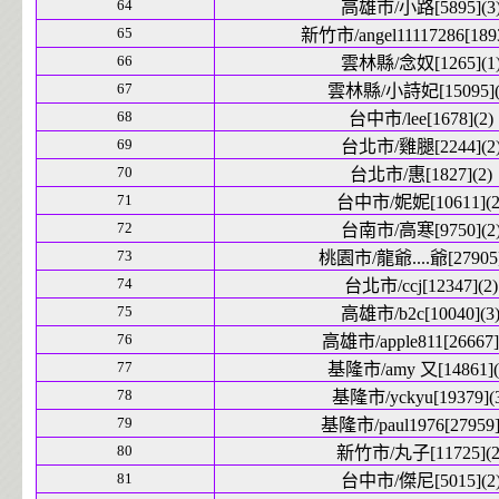
64
高雄市/小路[5895](3
65
新竹市/angel11117286[1893
66
雲林縣/念奴[1265](1
67
雲林縣/小詩妃[15095](
68
台中市/lee[1678](2)
69
台北市/雞腿[2244](2
70
台北市/惠[1827](2)
71
台中市/妮妮[10611](2
72
台南市/高寒[9750](2
73
桃園市/龍爺....爺[27905]
74
台北市/ccj[12347](2)
75
高雄市/b2c[10040](3
76
高雄市/apple811[26667]
77
基隆市/amy 又[14861](
78
基隆市/yckyu[19379](
79
基隆市/paul1976[27959]
80
新竹市/丸子[11725](2
81
台中市/傑尼[5015](2