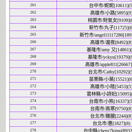
261
台中市/妮妮[10611](5
262
高雄市/小路[5895](9
263
桃園市/財氣女[9109](8
264
新竹市/丸子[11725](6
265
新竹市/angel11117286[1893
266
高雄市/瀧夜[8492](8
267
基隆市/amy 又[14861](
268
基隆市/yckyu[19379](
269
高雄市/apple811[26667]
270
台北市/Cathy[10292](
271
苗栗縣/小葉[15521](6
272
高雄市/小陸[5453](5
273
雲林縣/小詩妃[15095](
274
台南市/小熊[16337](5
275
台南市/高寒[9750](8
276
台北市/雞腿[2244](8
277
台北市/惠[1827](8)
278
台中縣/chenz7kimo[8932]