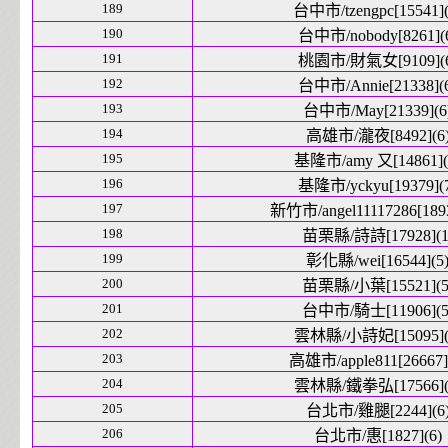
189
台中市/tzengpc[15541](
190
台中市/nobody[8261](
191
桃園市/財氣女[9109](6
192
台中市/Annie[21338](
193
台中市/May[21339](6
194
高雄市/瀧夜[8492](6
195
基隆市/amy 又[14861](
196
基隆市/yckyu[19379](
197
新竹市/angel11117286[1893
198
苗栗縣/詩詩[17928](1
199
彰化縣/wei[16544](5
200
苗栗縣/小葉[15521](5
201
台中市/騎士[11906](5
202
雲林縣/小詩妃[15095](
203
高雄市/apple811[26667]
204
雲林縣/鐵拳弘[17566](
205
台北市/雞腿[2244](6
206
台北市/惠[1827](6)