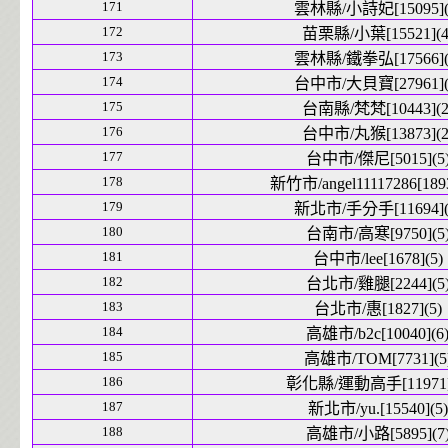
171
雲林縣/小詩妃[15095](
172
苗栗縣/小葉[15521](4
173
雲林縣/鐵拳弘[17566](
174
台中市/大貝寶[27961](
175
台南縣/梵梵[10443](2
176
台中市/丸猴[13873](2
177
台中市/傑尼[5015](5
178
新竹市/angel11117286[1893
179
新北市/手分手[11694](
180
台南市/高寒[9750](5
181
台中市/lee[1678](5)
182
台北市/雞腿[2244](5
183
台北市/惠[1827](5)
184
高雄市/b2c[10040](6
185
高雄市/TOM[7731](5
186
彰化縣/運動高手[11971]
187
新北市/yu.[15540](5)
188
高雄市/小路[5895](7