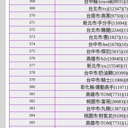
368
台中縣/yoyo瑛[8931](1
369
台北市/ccj[12347](7)
370
台南市/高寒[9750](11
371
新北市/手分手[11694](1
372
台北市/雞腿[2244](11
373
台北市/惠[1827](11)
374
台中市/lee[1678](10)
375
台中市/傑尼[5015](10
376
高雄市/b2c[10040](12
377
新北市/yu.[15540](11
378
台中市/奶油獅[20399](
379
台中市/騎士[11906](8
380
彰化縣/運動高手[11971](
381
高雄市/TOM[7731](11
382
桃園市/富哥[26683](1
383
台中市/丸猴[13873](3
384
桃園市/財氣女[9109](1
385
高雄市/TOM[7731](12