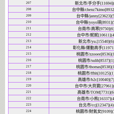
207
新北市/手分手[11694](
208
台中縣/chenz7kimo[8932]
209
台中縣/janny[23623](5
210
台中縣/yoyo瑛[8931](
211
台南市/高寒[9750](6
212
台中市/妮妮[10611](4
213
新北市/yu.[15540](6)
214
彰化縣/運動高手[11971]
215
桃園市/zzooee[8536](1
216
桃園市/sulih[8537](1
217
桃園市/thomas[8538](1
218
桃園市/ffhh[10125](1
219
高雄市/b2c[10040](7
220
台中市/大貝寶[27961](
221
高雄市/TOM[7731](6
222
台南市/小熊[16337](4
223
台北市/ccj[12347](4)
224
桃園市/財氣女[9109](7