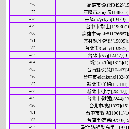
476
高雄市/瀧夜[8492](15
477
基隆市/amy 又[14861](1
478
基隆市/yckyu[19379](1
479
台中市/騎士[11906](1
480
高雄市/apple811[26667](
481
雲林縣/小詩妃[15095](1
482
台北市/Cathy[10292](1
483
台北市/ccj[12347](10
484
新北市/J倫[1315](1)
485
台南縣/梵梵[10443](4
486
台中市/alankung[13248]
487
新北市/丫銘[11318](1
488
新北市/小宇[26547](1
489
台北市/雞腿[2244](15
490
台北市/惠[1827](15)
491
台中市/妮妮[10611](1
492
台南市/高寒[9750](15
493
彰化縣/運動高手[11971](