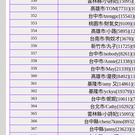
350
雲林縣/小詩妃[15095](1
351
高雄市/TOM[7731](10
352
台中市/tzengpc[15541](
353
桃園市/財氣女[9109](1
354
高雄市/小路[5895](12
355
台南市/狗奴才[3678](1
356
新竹市/丸子[11725](9
357
台中市/nobody[8261](1
358
台中市/Annie[21338](1
359
台中市/May[21339](11
360
高雄市/瀧夜[8492](11
361
基隆市/amy 又[14861](1
362
基隆市/yckyu[19379](1
363
台中市/妮妮[10611](7
364
台北市/Cathy[10292](
365
雲林縣/小詩妃[15095](1
366
台中縣/chenz7kimo[8932]
367
台中縣/janny[23623](1