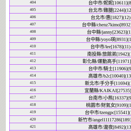
404
台中市/妮妮[10611](8
405
台北市/雞腿[2244](12
406
台北市/惠[1827](12)
407
台中縣/chenz7kimo[8932]
408
台中縣/janny[23623](1
409
台中縣/yoyo瑛[8931](1
410
台中市/lee[1678](11)
411
南投縣/旅館弟[1942](1
412
彰化縣/運動高手[11971](
413
台中市/騎士[11906](9
414
高雄市/b2c[10040](13
415
新北市/手分手[11694](1
416
宜蘭縣/KAIKAI[27535]
417
台南市/小熊[16337](9
418
桃園市/財氣女[9109](1
419
台中市/tzengpc[15541](
420
新竹市/angel11117286[1893
421
高雄市/瀧夜[8492](13