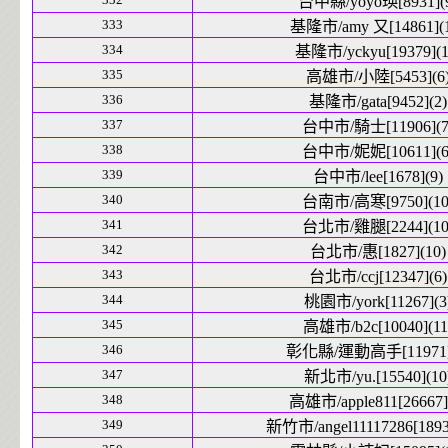
台中縣/yoyo瑛[8931](
333
基隆市/amy 又[14861](1
334
基隆市/yckyu[19379](1
335
高雄市/小陸[5453](6
336
基隆市/gata[9452](2)
337
台中市/騎士[11906](7
338
台中市/妮妮[10611](6
339
台中市/lee[1678](9)
340
台南市/高寒[9750](10
341
台北市/雞腿[2244](10
342
台北市/惠[1827](10)
343
台北市/ccj[12347](6)
344
桃園市/york[11267](3
345
高雄市/b2c[10040](11
346
彰化縣/運動高手[11971]
347
新北市/yu.[15540](10
348
高雄市/apple811[26667]
349
新竹市/angel11117286[1893