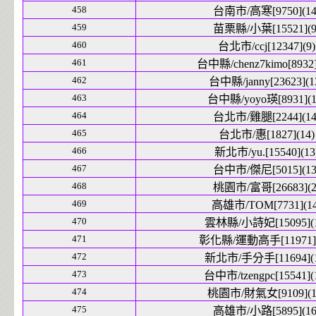
458
台南市/高寒[9750](14
459
苗栗縣/小葉[15521](9
460
台北市/ccj[12347](9)
461
台中縣/chenz7kimo[8932]
462
台中縣/janny[23623](1
463
台中縣/yoyo瑛[8931](1
464
台北市/雞腿[2244](14
465
台北市/惠[1827](14)
466
新北市/yu.[15540](13
467
台中市/傑尼[5015](13
468
桃園市/富哥[26683](2
469
高雄市/TOM[7731](14
470
雲林縣/小詩妃[15095](1
471
彰化縣/運動高手[11971](
472
新北市/手分手[11694](1
473
台中市/tzengpc[15541](
474
桃園市/財氣女[9109](1
475
高雄市/小路[5895](16