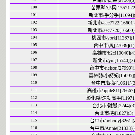
台南市/高寒[9750](3
100
苗栗縣/小葉[15521](2
101
新北市/手分手[11694](
102
新北市/aec7722[16601](
103
新北市/aec7720[16600](
104
桃園市/york[11267](1
105
台中市/鳳[27639](1)
106
高雄市/b2c[10040](4
107
新北市/yu.[15540](3)
108
台中市/nelson[27999](
109
雲林縣/小詩妃[15095](
110
台中市/妮妮[10611](3
111
高雄市/apple811[26667]
112
彰化縣/運動高手[11971]
113
台北市/雞腿[2244](3
114
台北市/惠[1827](3)
115
台中市/nobody[8261](
116
台中市/Annie[21338](