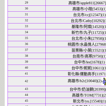
29
高雄市/apple811[26667]
30
高雄市/小陸[5453](1
31
台北市/ccj[12347](1)
32
台北市/Cathy[10292](
33
基隆市/阿燦[14520](1
34
新竹市/丸子[11725](1
35
台北市/小朱[27958](1
36
桃園市/水晶情人[27968]
37
苗栗縣/小葉[15521](1
38
台南市/高寒[9750](1
39
台中市/lee[1678](1)
40
台中市/妮妮[10611](1
41
彰化縣/運動高手[11971]
高雄市/b2c[10040](2)
42
43
台中市/奶油獅[20399](
44
高雄市/TOM[7731](2
45
新北市/yu.[15540](1)