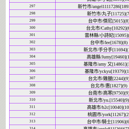
297
新竹市/angel11117286[1893
298
新竹市/丸子[11725](7
299
台中市/傑尼[5015](8
300
台北市/Cathy[10292](
301
雲林縣/小詩妃[15095](
302
台中市/lee[1678](8)
303
新北市/手分手[11694](1
304
高雄縣/Jumy[19460](1
305
基隆市/amy 又[14861](1
306
基隆市/yckyu[19379](1
307
台北市/雞腿[2244](9
308
台北市/惠[1827](9)
309
台南市/高寒[9750](9
310
新北市/yu.[15540](9)
311
高雄市/b2c[10040](10
312
桃園市/york[11267](2
313
台中市/騎士[11906](6
314
高雄市/apple811[26667]