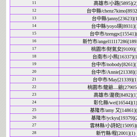
11
高雄市/小路[5895](2
12
台中縣/chenz7kimo[8932]
13
台中縣/janny[23623](1
14
台中縣/yoyo瑛[8931](
15
台中市/tzengpc[15541](
16
新竹市/angel11117286[1893
17
桃園市/財氣女[9109](1
18
台南市/小熊[16337](1
19
台中市/nobody[8261](
20
台中市/Annie[21338](
21
台中市/May[21339](1
22
桃園市/龍爺....爺[27905]
23
高雄市/瀧夜[8492](1
24
彰化縣/wei[16544](1
25
基隆市/amy 又[14861](
26
基隆市/yckyu[19379](
27
雲林縣/小詩妃[15095](
28
新竹縣/程[2001](1)