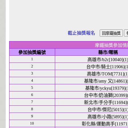
截止抽獎報名
摩鐵抽獎參加情
參加抽獎編號
縣市/暱稱
1
高雄市/b2c[10040](1
2
台中市/騎士[11906](1
3
高雄市/TOM[7731](1
4
基隆市/amy 又[14861](
5
基隆市/yckyu[19379](
6
台中市/奶油獅[20399](
7
新北市/手分手[11694](
8
台中市/傑尼[5015](1
9
高雄市/小路[5895](1
10
彰化縣/運動高手[11971]