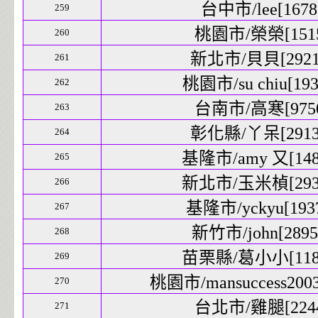
台中市/lee[1678]
259
桃園市/榮榮[1515
260
新北市/貝貝[29212
261
桃園市/su chiu[193
262
台南市/高寒[9750
263
彰化縣/丫呆[29139
264
基隆市/amy 又[1486
265
新北市/玉米楨[2936
266
基隆市/yckyu[1937
267
新竹市/john[28954
268
苗栗縣/葛小小[1184
269
桃園市/mansuccess2003[
270
台北市/雞腿[2244
271