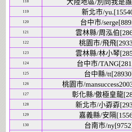
大陸地區/別問我是誰[84
118
新北市/yu.[15540
119
台中市/serge[8895
120
雲林縣/周泓伯[2860
121
桃園市/飛飛[29336
122
雲林縣/林小琴[2852
123
台中市/TANG[2817
124
台中縣/tt[28930]
125
桃園市/mansuccess2003[
126
彰化縣/傲極皇龍[2809
127
新北市/小孬孬[2933
128
嘉義縣/安隔[15564
129
台南市/ny[9752]
130