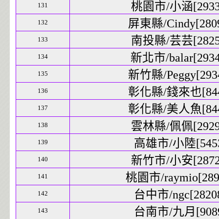
桃園市/小涵[29339
131
屏東縣/Cindy[2809
132
南投縣/芸芸[28255
133
新北市/balar[2934
134
新竹縣/Peggy[2934
135
彰化縣/錢來也[8441
136
彰化縣/美人魚[8442
137
雲林縣/佩佩[29295
138
高雄市/小陸[5453
139
新竹市/小安[28728
140
桃園市/raymio[2892
141
台中市/ngc[28208
142
台南市/九月[9089
143