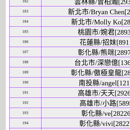
雲林縣/曾柏瀚[2935
182
新北市/Bryan Chen[28
183
新北市/Molly Ko[281
184
桃園市/婉君[28933
185
花蓮縣/招妹[8911
186
彰化縣/熊咪[28979
187
台北市/深戀億[1360
188
彰化縣/傲極皇龍[2809
189
南投縣/angel[1210
190
高雄市/天天[29269
191
高雄市/小路[5895
192
彰化縣/ve[28226]
193
彰化縣/vivi[28227
194