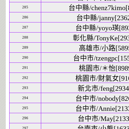
台中縣/chenz7kimo[8
285
台中縣/janny[2362
286
台中縣/yoyo瑛[893
287
彰化縣/TonyKe[2936
288
高雄市/小路[5895
289
台中市/tzengpc[155
290
桃園市/＊怡[8989
291
桃園市/財氣女[9109
292
新北市/feng[29348
293
台中市/nobody[826
294
台中市/Annie[2133
295
台中市/May[21339
296
台南市/小熊[16337
297