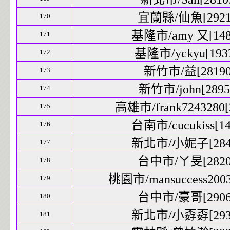
宜蘭縣/仙魚[29210
170
基隆市/amy 又[1486
171
基隆市/yckyu[1937
172
新竹市/益[28190]
173
新竹市/john[28954
174
高雄市/frank7243280[2
175
台南市/cucukiss[14
176
新北市/小妮子[2841
177
台中市/ㄚ旻[28203
178
桃園市/mansuccess2003[
179
台中市/豪哥[29061
180
新北市/小孬孬[2933
181