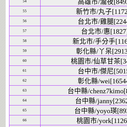
高雄市/瀧夜[8492
54
新竹市/丸子[11725
55
台北市/雞腿[2244
56
台北市/惠[1827]
57
新北市/手分手[1169
58
彰化縣/丫呆[29139
59
桃園市/仙草甘茶[340
60
台中市/傑尼[5015
61
彰化縣/wei[16544
62
台中縣/chenz7kimo[8
63
台中縣/janny[2362
64
台中縣/yoyo瑛[893
65
桃園市/york[11267
66