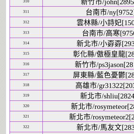
新竹市/john[28954
310
台南市/ny[9752]
311
雲林縣/小詩妃[1509
312
台南市/高寒[9750
313
新北市/小孬孬[2933
314
彰化縣/傲極皇龍[2809
315
新竹市/ps3jason[281
316
屏東縣/藍色憂鬱[2819
317
高雄市/gr31322[203
318
新北市/shliu[2824
319
新北市/rosymeteor[28
320
新北市/rosymeteor2[2
321
新北市/馬友文[2839
322