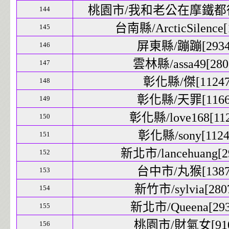
桃園市/我和老公在摩鐵都很幸[
144
台南縣/ArcticSilence[1
145
屏東縣/蹦蹦[29343
146
雲林縣/assa49[2808
147
彰化縣/傑[11247]
148
彰化縣/天罪[11661
149
彰化縣/love168[112
150
彰化縣/sony[11245
151
新北市/lancehuang[29
152
台中市/丸猴[13873
153
新竹市/sylvia[2807
154
新北市/Queena[2934
155
桃園市/財氣女[9109
156