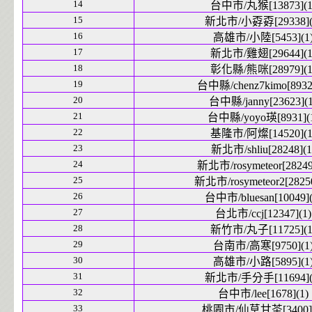
14
台中市/丸猴[13873](1
15
新北市/小孬孬[29338](
16
高雄市/小陸[5453](1
17
新北市/雞翅[29644](1
18
彰化縣/熊咪[28979](1
19
台中縣/chenz7kimo[8932]
20
台中縣/janny[23623](1
21
台中縣/yoyo瑛[8931](
22
基隆市/阿燦[14520](1
23
新北市/shliu[28248](1
24
新北市/rosymeteor[28249
25
新北市/rosymeteor2[28250
26
台中市/bluesan[10049](
27
台北市/ccj[12347](1)
28
新竹市/丸子[11725](1
29
台南市/高寒[9750](1
30
高雄市/小路[5895](1
31
新北市/手分手[11694](
32
台中市/lee[1678](1)
33
桃園市/仙草甘茶[3400](