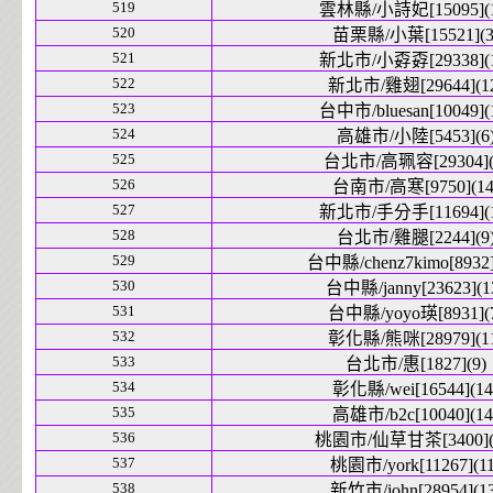
519
雲林縣/小詩妃[15095](1
520
苗栗縣/小葉[15521](3
521
新北市/小孬孬[29338](1
522
新北市/雞翅[29644](1
523
台中市/bluesan[10049](
524
高雄市/小陸[5453](6
525
台北市/高珮容[29304](
526
台南市/高寒[9750](14
527
新北市/手分手[11694](1
528
台北市/雞腿[2244](9
529
台中縣/chenz7kimo[8932]
530
台中縣/janny[23623](1
531
台中縣/yoyo瑛[8931](
532
彰化縣/熊咪[28979](1
533
台北市/惠[1827](9)
534
彰化縣/wei[16544](14
535
高雄市/b2c[10040](14
536
桃園市/仙草甘茶[3400](
537
桃園市/york[11267](11
538
新竹市/john[28954](13