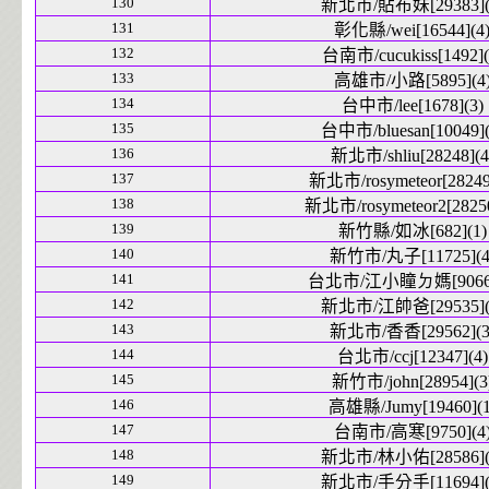
130
新北市/貼布妹[29383](
131
彰化縣/wei[16544](4
132
台南市/cucukiss[1492](
133
高雄市/小路[5895](4
134
台中市/lee[1678](3)
135
台中市/bluesan[10049](
136
新北市/shliu[28248](4
137
新北市/rosymeteor[28249
138
新北市/rosymeteor2[28250
139
新竹縣/如冰[682](1)
140
新竹市/丸子[11725](4
141
台北市/江小瞳ㄉ媽[9066]
142
新北市/江帥爸[29535](
143
新北市/香香[29562](3
144
台北市/ccj[12347](4)
145
新竹市/john[28954](3
146
高雄縣/Jumy[19460](1
147
台南市/高寒[9750](4
148
新北市/林小佑[28586](
149
新北市/手分手[11694](