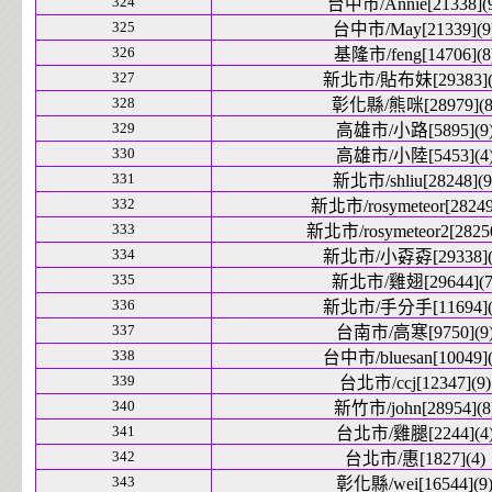
324
台中市/Annie[21338](
325
台中市/May[21339](9
326
基隆市/feng[14706](8
327
新北市/貼布妹[29383](
328
彰化縣/熊咪[28979](8
329
高雄市/小路[5895](9
330
高雄市/小陸[5453](4
331
新北市/shliu[28248](9
332
新北市/rosymeteor[28249
333
新北市/rosymeteor2[28250
334
新北市/小孬孬[29338](
335
新北市/雞翅[29644](7
336
新北市/手分手[11694](
337
台南市/高寒[9750](9
338
台中市/bluesan[10049](
339
台北市/ccj[12347](9)
340
新竹市/john[28954](8
341
台北市/雞腿[2244](4
342
台北市/惠[1827](4)
343
彰化縣/wei[16544](9