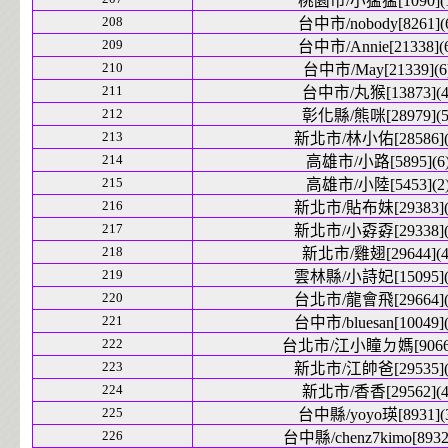
桃園市/小猛猛[1090](1
208
台中市/nobody[8261](
209
台中市/Annie[21338](
210
台中市/May[21339](6
211
台中市/丸猴[13873](4
212
彰化縣/熊咪[28979](5
213
新北市/林小佑[28586](
214
高雄市/小路[5895](6
215
高雄市/小陸[5453](2
216
新北市/貼布妹[29383](
217
新北市/小孬孬[29338](
218
新北市/雞翅[29644](4
219
雲林縣/小詩妃[15095](
220
台北市/龍會飛[29664](
221
台中市/bluesan[10049](
222
台北市/江小瞳ㄉ媽[9066]
223
新北市/江帥爸[29535](
224
新北市/香香[29562](4
225
台中縣/yoyo瑛[8931](
226
台中縣/chenz7kimo[8932]