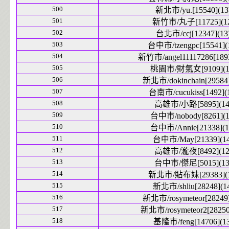
500
新北市/yu.[15540](13
501
新竹市/丸子[11725](1
502
台北市/ccj[12347](13
503
台中市/tzengpc[15541](
504
新竹市/angel11117286[1893
505
桃園市/財氣女[9109](1
506
新北市/dokinchain[29584]
507
台南市/cucukiss[1492](
508
高雄市/小路[5895](14
509
台中市/nobody[8261](1
510
台中市/Annie[21338](1
511
台中市/May[21339](14
512
高雄市/瀧夜[8492](12
513
台中市/傑尼[5015](13
514
新北市/貼布妹[29383](1
515
新北市/shliu[28248](1
516
新北市/rosymeteor[28249]
517
新北市/rosymeteor2[28250
518
基隆市/feng[14706](13