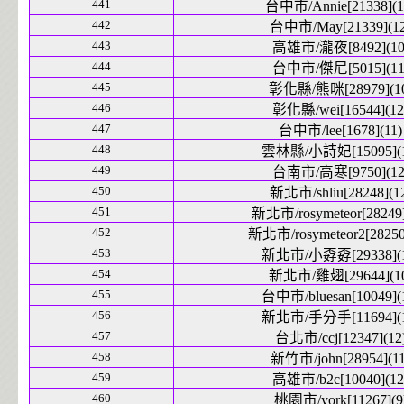
441
台中市/Annie[21338](1
442
台中市/May[21339](12
443
高雄市/瀧夜[8492](10
444
台中市/傑尼[5015](11
445
彰化縣/熊咪[28979](1
446
彰化縣/wei[16544](12
447
台中市/lee[1678](11)
448
雲林縣/小詩妃[15095](1
449
台南市/高寒[9750](12
450
新北市/shliu[28248](1
451
新北市/rosymeteor[28249]
452
新北市/rosymeteor2[28250
453
新北市/小孬孬[29338](1
454
新北市/雞翅[29644](1
455
台中市/bluesan[10049](
456
新北市/手分手[11694](1
457
台北市/ccj[12347](12
458
新竹市/john[28954](11
459
高雄市/b2c[10040](12
460
桃園市/york[11267](9