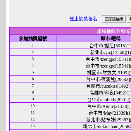
截止抽獎報名
摩鐵抽獎參加情
參加抽獎編號
縣市/暱稱
1
台中市/傑尼[5015](1
2
新北市/yu.[15540](1)
3
台中市/tzengpc[15541](
4
台中市/tzengpc[15541](
5
桃園市/財氣女[9109](1
6
台中市/夜漓兒[29642](
7
台南市/cucukiss[1492](
8
高雄市/瀧夜[8492](1
9
台中市/nobody[8261](
10
台中市/Annie[21338](
11
台中市/May[21339](1
12
新北市/貼布妹[29383](
13
新北市/dokinchain[29584