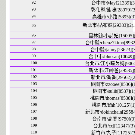
92
台中市/May[21339](3
93
彰化縣/熊咪[28979](3
94
高雄市/小路[5895](3
新北市/貼布妹[29383](2)
95
96
雲林縣/小詩妃[15095](
97
台中縣/chenz7kimo[8932]
98
台中縣/janny[23623](3
99
台中市/bluesan[10049](
100
台北市/江小瞳ㄉ媽[9066]
101
新北市/江帥爸[29535](
102
新北市/香香[29562](2
103
桃園市/zzooee[8536](1
104
桃園市/sulih[8537](1
105
桃園市/thomas[8538](1
106
桃園市/ffhh[10125](1
107
新北市/dokinchain[29584
108
台南市/高寒[9750](3
109
台北市/ccj[12347](3)
110
新竹市/丸子[11725](3