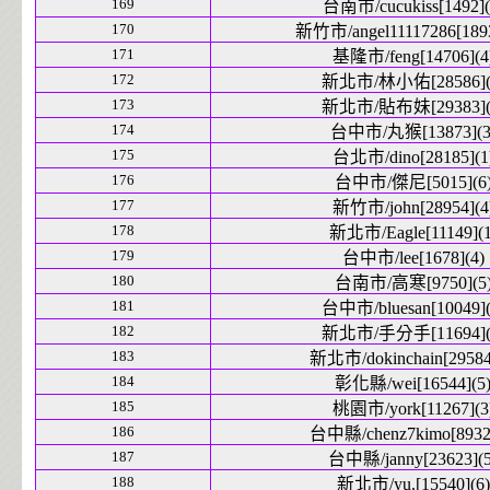
169
台南市/cucukiss[1492](
170
新竹市/angel11117286[1893
171
基隆市/feng[14706](4
172
新北市/林小佑[28586](
173
新北市/貼布妹[29383](
174
台中市/丸猴[13873](3
175
台北市/dino[28185](1
176
台中市/傑尼[5015](6
177
新竹市/john[28954](4
178
新北市/Eagle[11149](1
179
台中市/lee[1678](4)
180
台南市/高寒[9750](5
181
台中市/bluesan[10049](
182
新北市/手分手[11694](
183
新北市/dokinchain[29584
184
彰化縣/wei[16544](5
185
桃園市/york[11267](3
186
台中縣/chenz7kimo[8932]
187
台中縣/janny[23623](5
188
新北市/yu.[15540](6)