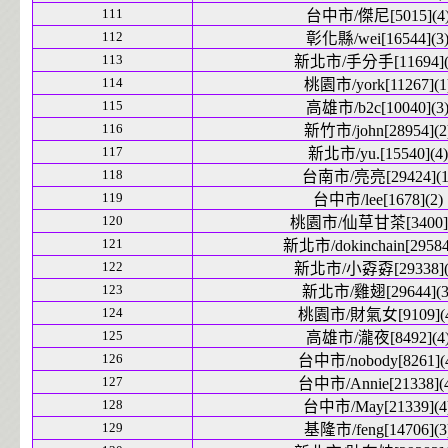
111
台中市/傑尼[5015](4
112
彰化縣/wei[16544](3
113
新北市/手分手[11694](
114
桃園市/york[11267](1
115
高雄市/b2c[10040](3
116
新竹市/john[28954](2
117
新北市/yu.[15540](4)
118
台南市/亮亮[29424](1
119
台中市/lee[1678](2)
120
桃園市/仙草甘茶[3400](
121
新北市/dokinchain[29584
122
新北市/小孬孬[29338](
123
新北市/雞翅[29644](3
124
桃園市/財氣女[9109](4
125
高雄市/瀧夜[8492](4
126
台中市/nobody[8261](
127
台中市/Annie[21338](
128
台中市/May[21339](4
129
基隆市/feng[14706](3