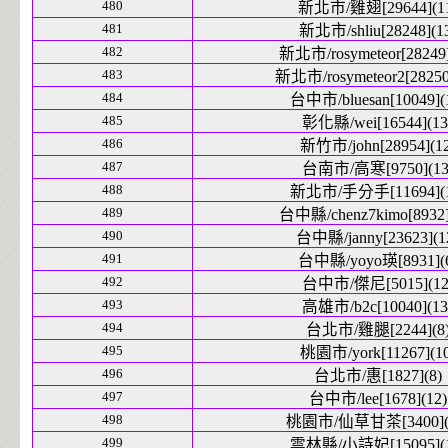
480
新北市/雞翅[29644](1
481
新北市/shliu[28248](1
482
新北市/rosymeteor[28249]
483
新北市/rosymeteor2[28250
484
台中市/bluesan[10049](
485
彰化縣/wei[16544](13
486
新竹市/john[28954](12
487
台南市/高寒[9750](13
488
新北市/手分手[11694](1
489
台中縣/chenz7kimo[8932]
490
台中縣/janny[23623](1
491
台中縣/yoyo瑛[8931](
492
台中市/傑尼[5015](12
493
高雄市/b2c[10040](13
494
台北市/雞腿[2244](8
495
桃園市/york[11267](10
496
台北市/惠[1827](8)
497
台中市/lee[1678](12)
498
桃園市/仙草甘茶[3400](
499
雲林縣/小詩妃[15095](1