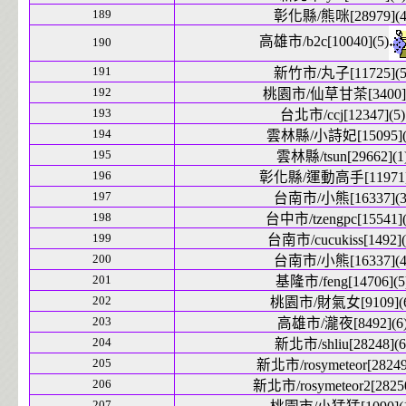
189
彰化縣/熊咪[28979](4
高雄市/b2c[10040](5)
190
191
新竹市/丸子[11725](5
192
桃園市/仙草甘茶[3400](
193
台北市/ccj[12347](5)
194
雲林縣/小詩妃[15095](
195
雲林縣/tsun[29662](1
196
彰化縣/運動高手[11971]
197
台南市/小熊[16337](3
198
台中市/tzengpc[15541](
199
台南市/cucukiss[1492](
200
台南市/小熊[16337](4
201
基隆市/feng[14706](5
202
桃園市/財氣女[9109](6
203
高雄市/瀧夜[8492](6
204
新北市/shliu[28248](6
205
新北市/rosymeteor[28249
206
新北市/rosymeteor2[28250
207