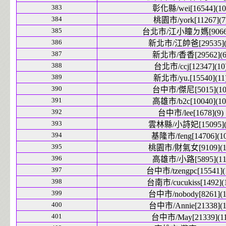
383
彰化縣/wei[16544](10
384
桃園市/york[11267](7
385
台北市/江小瞳ㄉ媽[9066]
386
新北市/江帥爸[29535](
387
新北市/香香[29562](6
388
台北市/ccj[12347](10
389
新北市/yu.[15540](11
390
台中市/傑尼[5015](10
391
高雄市/b2c[10040](10
392
台中市/lee[1678](9)
393
雲林縣/小詩妃[15095](
394
基隆市/feng[14706](10
395
桃園市/財氣女[9109](1
396
高雄市/小路[5895](11
397
台中市/tzengpc[15541](
398
台南市/cucukiss[1492](
399
台中市/nobody[8261](1
400
台中市/Annie[21338](1
401
台中市/May[21339](11