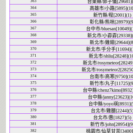
363
台東縣/郭子儀[29681](
364
高雄市/小路[5895](10
365
新竹縣/程[2001](1)
366
彰化縣/熊咪[28979](9
367
台中市/bluesan[10049](
368
新北市/小孬孬[29338](
369
新北市/雞翅[29644](8
370
新北市/手分手[11694](1
371
新北市/shliu[28248](1
372
新北市/rosymeteor[28249]
373
新北市/rosymeteor2[28250
374
台南市/高寒[9750](10
375
新竹市/丸子[11725](9
376
台中縣/chenz7kimo[8932]
377
台中縣/janny[23623](1
378
台中縣/yoyo瑛[8931](
379
台北市/雞腿[2244](5
380
台北市/惠[1827](5)
381
新竹市/john[28954](9
382
桃園市/仙草甘茶[3400](