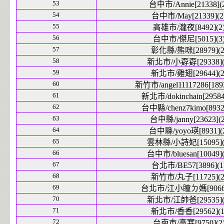
53
台中市/Annie[21338](
54
台中市/May[21339](2
55
高雄市/瀧夜[8492](2
56
台中市/傑尼[5015](3
57
彰化縣/熊咪[28979](2
58
新北市/小孬孬[29338](
59
新北市/雞翅[29644](2
60
新竹市/angel11117286[1893
61
新北市/dokinchain[29584
62
台中縣/chenz7kimo[8932]
63
台中縣/janny[23623](2
64
台中縣/yoyo瑛[8931](
65
雲林縣/小詩妃[15095](
66
台中市/bluesan[10049](
67
台北市/BE57[3896](1
68
新竹市/丸子[11725](2
69
台北市/江小瞳ㄉ媽[9066]
70
新北市/江帥爸[29535](
71
新北市/香香[29562](1
72
台南市/高寒[9750](2