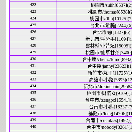
422
桃園市/sulih[8537](2
423
桃園市/thomas[8538](2
424
桃園市/ffhh[10125](2
425
台北市/雞腿[2244](6
426
台北市/惠[1827](6)
427
新北市/手分手[11694](1
428
雲林縣/小詩妃[15095](1
429
桃園市/仙草甘茶[3400](
430
台中縣/chenz7kimo[8932]
431
台中縣/janny[23623](1
432
新竹市/丸子[11725](1
433
高雄市/小路[5895](12
434
新北市/dokinchain[29584
435
桃園市/財氣女[9109](1
436
台中市/tzengpc[15541](
437
台南市/小熊[16337](7
438
基隆市/feng[14706](11
439
台南市/cucukiss[1492](
440
台中市/nobody[8261](1