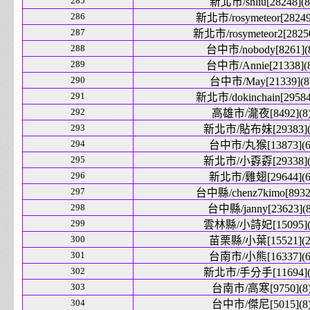
285
新北市/shliu[28248](8
286
新北市/rosymeteor[28249
287
新北市/rosymeteor2[28250
288
台中市/nobody[8261](
289
台中市/Annie[21338](
290
台中市/May[21339](8
291
新北市/dokinchain[29584
292
高雄市/瀧夜[8492](8
293
新北市/貼布妹[29383](
294
台中市/丸猴[13873](6
295
新北市/小孬孬[29338](
296
新北市/雞翅[29644](6
297
台中縣/chenz7kimo[8932]
298
台中縣/janny[23623](8
299
雲林縣/小詩妃[15095](
300
苗栗縣/小葉[15521](2
301
台南市/小熊[16337](6
302
新北市/手分手[11694](
303
台南市/高寒[9750](8
304
台中市/傑尼[5015](8