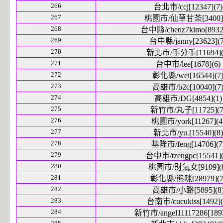
266
台北市/ccj[12347](7)
267
桃園市/仙草甘茶[3400](
268
台中縣/chenz7kimo[8932]
269
台中縣/janny[23623](7
270
新北市/手分手[11694](
271
台中市/lee[1678](6)
272
彰化縣/wei[16544](7
273
高雄市/b2c[10040](7
274
高雄市/DG[4854](1)
275
新竹市/丸子[11725](7
276
桃園市/york[11267](4
277
新北市/yu.[15540](8)
278
基隆市/feng[14706](7
279
台中市/tzengpc[15541](
280
桃園市/財氣女[9109](8
281
彰化縣/熊咪[28979](7
282
高雄市/小路[5895](8
283
台南市/cucukiss[1492](
284
新竹市/angel11117286[1893