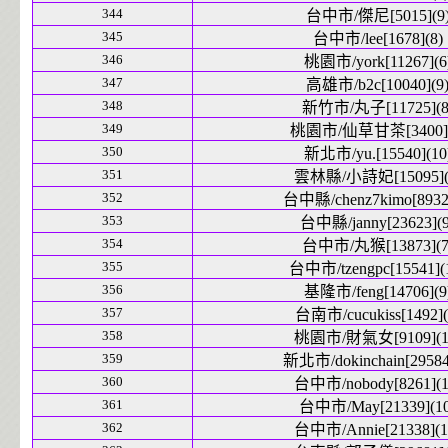
344
台中市/傑尼[5015](9
345
台中市/lee[1678](8)
346
桃園市/york[11267](6
347
高雄市/b2c[10040](9
348
新竹市/丸子[11725](8
349
桃園市/仙草甘茶[3400](
350
新北市/yu.[15540](10
351
雲林縣/小詩妃[15095](
352
台中縣/chenz7kimo[8932]
353
台中縣/janny[23623](9
354
台中市/丸猴[13873](7
355
台中市/tzengpc[15541](
356
基隆市/feng[14706](9
357
台南市/cucukiss[1492](
358
桃園市/財氣女[9109](1
359
新北市/dokinchain[29584
360
台中市/nobody[8261](1
361
台中市/May[21339](10
362
台中市/Annie[21338](1