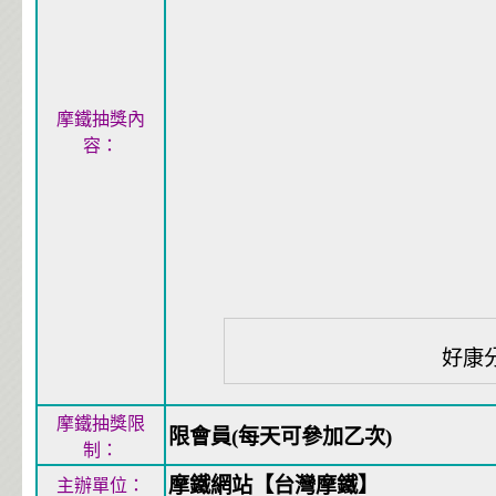
摩鐵抽獎內
容：
好康
摩鐵抽獎限
限會員(每天可參加乙次)
制：
摩鐵網站【台灣摩鐵】
主辦單位：