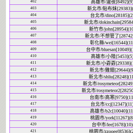
402
高雄市/瀧夜[8492](9
403
新北市/貼布妹[29383](
404
台北市/dino[28185](2
405
新北市/dokinchain[29584
406
新竹市/john[28954](10
407
新北市/不想管了[28742]
408
彰化縣/wei[16544](11
409
台中市/bluesan[10049](
410
高雄市/小陸[5453](5
411
新北市/小孬孬[29338](1
412
新北市/雞翅[29644](9
413
新北市/shliu[28248](1
414
新北市/rosymeteor[28249]
415
新北市/rosymeteor2[28250
416
台南市/高寒[9750](11
417
台北市/ccj[12347](11
418
高雄市/b2c[10040](11
419
桃園市/york[11267](8
420
台中市/lee[1678](10)
421
桃園市/zzooee[8536](2