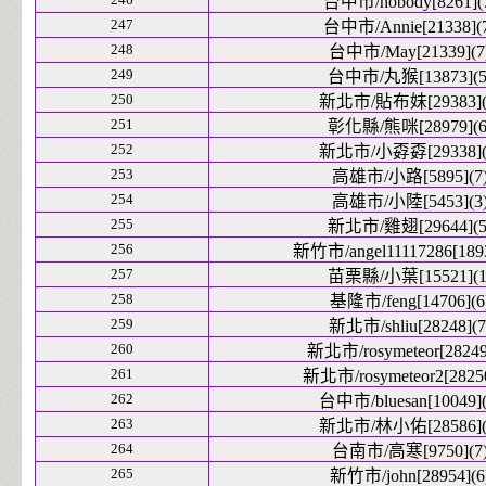
台中市/nobody[8261](
247
台中市/Annie[21338](
248
台中市/May[21339](7
249
台中市/丸猴[13873](5
250
新北市/貼布妹[29383](
251
彰化縣/熊咪[28979](6
252
新北市/小孬孬[29338](
253
高雄市/小路[5895](7
254
高雄市/小陸[5453](3
255
新北市/雞翅[29644](5
256
新竹市/angel11117286[1893
257
苗栗縣/小葉[15521](1
258
基隆市/feng[14706](6
259
新北市/shliu[28248](7
260
新北市/rosymeteor[28249
261
新北市/rosymeteor2[28250
262
台中市/bluesan[10049](
263
新北市/林小佑[28586](
264
台南市/高寒[9750](7
265
新竹市/john[28954](6