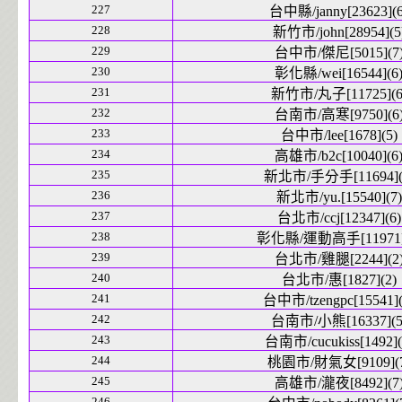
227
台中縣/janny[23623](6
228
新竹市/john[28954](5
229
台中市/傑尼[5015](7
230
彰化縣/wei[16544](6
231
新竹市/丸子[11725](6
232
台南市/高寒[9750](6
233
台中市/lee[1678](5)
234
高雄市/b2c[10040](6
235
新北市/手分手[11694](
236
新北市/yu.[15540](7)
237
台北市/ccj[12347](6)
238
彰化縣/運動高手[11971]
239
台北市/雞腿[2244](2
240
台北市/惠[1827](2)
241
台中市/tzengpc[15541](
242
台南市/小熊[16337](5
243
台南市/cucukiss[1492](
244
桃園市/財氣女[9109](7
245
高雄市/瀧夜[8492](7
246