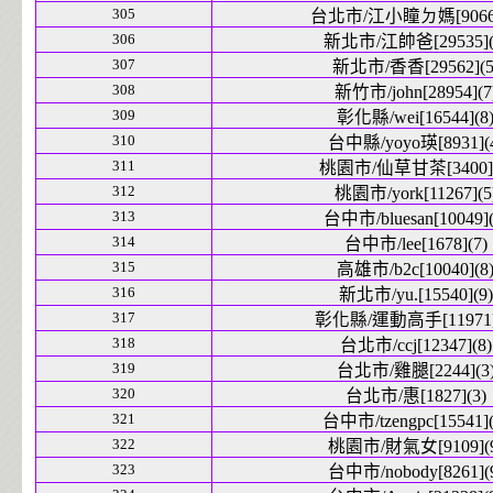
305
台北市/江小瞳ㄉ媽[9066]
306
新北市/江帥爸[29535](
307
新北市/香香[29562](5
308
新竹市/john[28954](7
309
彰化縣/wei[16544](8
310
台中縣/yoyo瑛[8931](
311
桃園市/仙草甘茶[3400](
312
桃園市/york[11267](5
313
台中市/bluesan[10049](
314
台中市/lee[1678](7)
315
高雄市/b2c[10040](8
316
新北市/yu.[15540](9)
317
彰化縣/運動高手[11971]
318
台北市/ccj[12347](8)
319
台北市/雞腿[2244](3
320
台北市/惠[1827](3)
321
台中市/tzengpc[15541](
322
桃園市/財氣女[9109](9
323
台中市/nobody[8261](