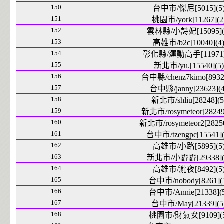
150
台中市/傑尼[5015](5
151
桃園市/york[11267](2
152
雲林縣/小詩妃[15095](
153
高雄市/b2c[10040](4
154
彰化縣/運動高手[11971]
155
新北市/yu.[15540](5)
156
台中縣/chenz7kimo[8932]
157
台中縣/janny[23623](4
158
新北市/shliu[28248](5
159
新北市/rosymeteor[28249
160
新北市/rosymeteor2[28250
161
台中市/tzengpc[15541](
162
高雄市/小路[5895](5
163
新北市/小孬孬[29338](
164
高雄市/瀧夜[8492](5
165
台中市/nobody[8261](
166
台中市/Annie[21338](
167
台中市/May[21339](5
168
桃園市/財氣女[9109](5