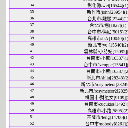
34
彰化縣/wei[16544](1
35
新竹市/john[28954](1
36
台北市/雞腿[2244](1
37
台北市/惠[1827](1)
38
台中市/傑尼[5015](2
39
高雄市/b2c[10040](1
40
新北市/yu.[15540](2)
41
雲林縣/小詩妃[15095](
42
台南市/小熊[16337](1
43
台中市/tzengpc[15541](
44
台南市/小熊[16337](2
45
新北市/shliu[28248](2
46
新北市/rosymeteor[28249
47
新北市/rosymeteor2[28250
48
桃園市/財氣女[9109](2
49
台南市/cucukiss[1492](
50
高雄市/小路[5895](2
51
基隆市/feng[14706](1
52
台中市/nobody[8261](