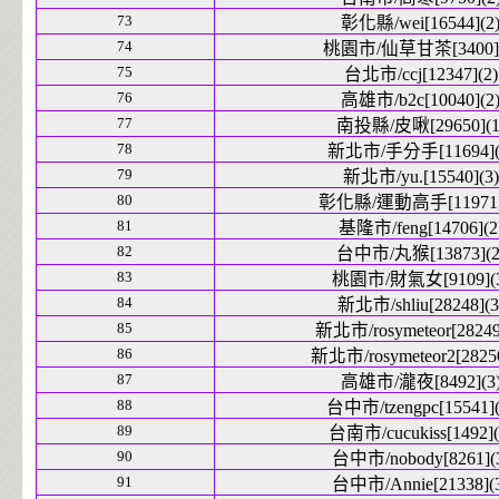
73
彰化縣/wei[16544](2
74
桃園市/仙草甘茶[3400](
75
台北市/ccj[12347](2)
76
高雄市/b2c[10040](2
77
南投縣/皮啾[29650](1
78
新北市/手分手[11694](
79
新北市/yu.[15540](3)
80
彰化縣/運動高手[11971]
81
基隆市/feng[14706](2
82
台中市/丸猴[13873](2
83
桃園市/財氣女[9109](3
84
新北市/shliu[28248](3
85
新北市/rosymeteor[28249
86
新北市/rosymeteor2[28250
87
高雄市/瀧夜[8492](3
88
台中市/tzengpc[15541](
89
台南市/cucukiss[1492](
90
台中市/nobody[8261](
91
台中市/Annie[21338](