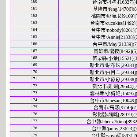
160
台南市/小熊[16337](4
161
基隆市/feng[14706](8
162
桃園市/財氣女[9109](7
163
台南市/cucukiss[1492](
164
台中市/nobody[8261](
165
台中市/Annie[21338](
166
台中市/May[21339](7
167
高雄市/瀧夜[8492](5
168
苗栗縣/小葉[15521](3
169
新北市/貼布妹[29383](
170
新北市/白目羊[29384](
171
新北市/小孬孬[29338](
172
新北市/雞翅[29644](7
173
雲林縣/小詩妃[15095](
174
台中市/bluesan[10049](
175
台南市/高寒[9750](7
176
彰化縣/熊咪[28979](7
177
台中縣/chenz7kimo[8932]
178
台中縣/janny[23623](7
179
台中縣/yoyo瑛[8931](