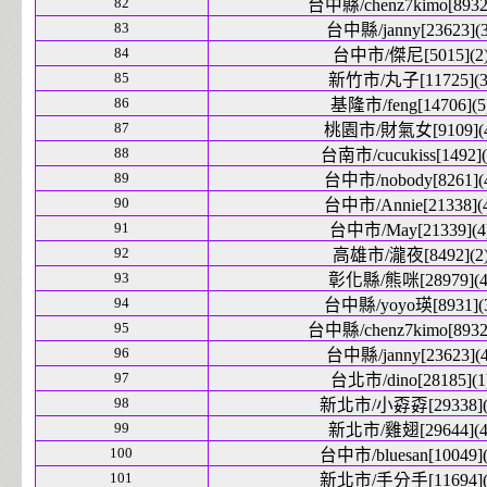
82
台中縣/chenz7kimo[8932]
83
台中縣/janny[23623](3
84
台中市/傑尼[5015](2
85
新竹市/丸子[11725](3
86
基隆市/feng[14706](5
87
桃園市/財氣女[9109](4
88
台南市/cucukiss[1492](
89
台中市/nobody[8261](
90
台中市/Annie[21338](
91
台中市/May[21339](4
92
高雄市/瀧夜[8492](2
93
彰化縣/熊咪[28979](4
94
台中縣/yoyo瑛[8931](
95
台中縣/chenz7kimo[8932]
96
台中縣/janny[23623](4
97
台北市/dino[28185](1
98
新北市/小孬孬[29338](
99
新北市/雞翅[29644](4
100
台中市/bluesan[10049](
101
新北市/手分手[11694](