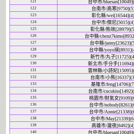
121
台中市/bluesan[10049](
122
台南市/高寒[9750](5
123
彰化縣/wei[16544](4
124
台中市/傑尼[5015](4
125
彰化縣/熊咪[28979](5
126
台中縣/chenz7kimo[8932]
127
台中縣/janny[23623](5
128
台中縣/yoyo瑛[8931](
129
新竹市/丸子[11725](4
130
新北市/手分手[11694](
131
雲林縣/小詩妃[15095](
132
台南市/小熊[16337](3
133
基隆市/feng[14706](7
134
台南市/cucukiss[1492](
135
桃園市/財氣女[9109](6
136
台中市/nobody[8261](
137
台中市/Annie[21338](
138
台中市/May[21339](6
139
高雄市/瀧夜[8492](4
140
台中市/bluesan[10049](