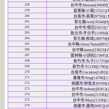
258
台中市/bluesan[10049](
259
苗栗縣/小葉[15521](5
260
台南市/高寒[9750](11
261
彰化縣/wei[16544](9
262
台中市/傑尼[5015](7
263
新北市/手分手[11694](1
264
彰化縣/熊咪[28979](9
265
台中縣/chenz7kimo[8932]
266
台中縣/janny[23623](1
267
雲林縣/小詩妃[15095](1
268
新竹市/丸子[11725](9
269
新竹市/TCOM[1780](1
270
台南市/cucukiss[1492](
271
基隆市/feng[14706](13
272
桃園市/財氣女[9109](1
273
台中市/nobody[8261](1
274
台中市/Annie[21338](1
275
台中市/May[21339](12
276
高雄市/瀧夜[8492](10