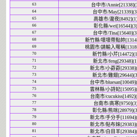
63
台中市/Annie[21338](
64
台中市/May[21339](3
65
高雄市/瀧夜[8492](1
66
彰化縣/wei[16544](3
67
台中市/Tina[15640](3
68
新竹縣/壞壞帶點帥[13145]
69
桃園市/請輸入暱稱[13181]
70
新竹縣/小芹[14472](1
71
新北市/feng[29348](1
72
新北市/小孬孬[29338](
73
新北市/雞翅[29644](3
74
台中市/bluesan[10049](
75
雲林縣/小詩妃[15095](
76
台南市/cucukiss[1492](
77
台南市/高寒[9750](3
78
彰化縣/熊咪[28979](3
79
新北市/手分手[11694](
80
新北市/貼布妹[29383](
81
新北市/白目羊[29384](