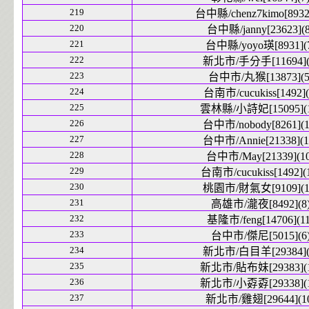
219
台中縣/chenz7kimo[8932]
220
台中縣/janny[23623](8
221
台中縣/yoyo瑛[8931](
222
新北市/手分手[11694](
223
台中市/丸猴[13873](5
224
台南市/cucukiss[1492](
225
雲林縣/小詩妃[15095](1
226
台中市/nobody[8261](1
227
台中市/Annie[21338](1
228
台中市/May[21339](10
229
台南市/cucukiss[1492](
230
桃園市/財氣女[9109](1
231
高雄市/瀧夜[8492](8
232
基隆市/feng[14706](11
233
台中市/傑尼[5015](6
234
新北市/白目羊[29384](
235
新北市/貼布妹[29383](1
236
新北市/小孬孬[29338](1
237
新北市/雞翅[29644](1