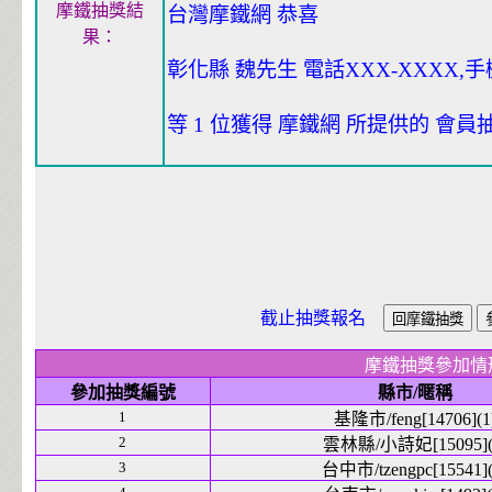
摩鐵抽獎結
台灣摩鐵網 恭喜
果：
彰化縣 魏先生 電話XXX-XXXX,手機
等 1 位獲得 摩鐵網 所提供的 會
截止抽獎報名
摩鐵抽獎參加情
參加抽獎編號
縣市/暱稱
1
基隆市/feng[14706](1
2
雲林縣/小詩妃[15095](
3
台中市/tzengpc[15541](