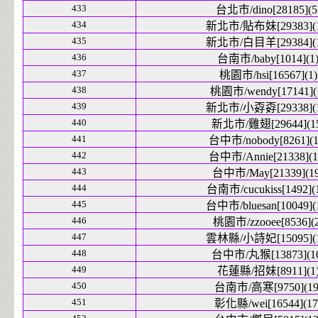
433
台北市/dino[28185](5
434
新北市/貼布妹[29383](1
435
新北市/白目羊[29384](1
436
台南市/baby[1014](1
437
桃園市/hsi[16567](1)
438
桃園市/wendy[17141](
439
新北市/小孬孬[29338](1
440
新北市/雞翅[29644](1
441
台中市/nobody[8261](1
442
台中市/Annie[21338](1
443
台中市/May[21339](19
444
台南市/cucukiss[1492](
445
台中市/bluesan[10049](
446
桃園市/zzooee[8536](2
447
雲林縣/小詩妃[15095](1
448
台中市/丸猴[13873](1
449
花蓮縣/招妹[8911](1
450
台南市/高寒[9750](19
451
彰化縣/wei[16544](17