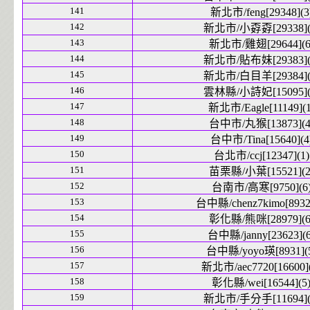
141
新北市/feng[29348](3
142
新北市/小孬孬[29338](
143
新北市/雞翅[29644](6
144
新北市/貼布妹[29383](
145
新北市/白目羊[29384](
146
雲林縣/小詩妃[15095](
147
新北市/Eagle[11149](1
148
台中市/丸猴[13873](4
149
台中市/Tina[15640](4
150
台北市/ccj[12347](1)
151
苗栗縣/小葉[15521](2
152
台南市/高寒[9750](6
153
台中縣/chenz7kimo[8932]
154
彰化縣/熊咪[28979](6
155
台中縣/janny[23623](6
156
台中縣/yoyo瑛[8931](
157
新北市/aec7720[16600](
158
彰化縣/wei[16544](5
159
新北市/手分手[11694](