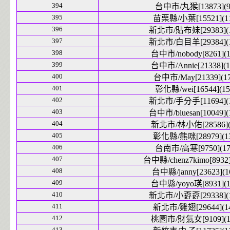
394
台中市/丸猴[13873](9
395
苗栗縣/小葉[15521](1
396
新北市/貼布妹[29383](1
397
新北市/白目羊[29384](1
398
台中市/nobody[8261](1
399
台中市/Annie[21338](1
400
台中市/May[21339](17
401
彰化縣/wei[16544](15
402
新北市/手分手[11694](1
403
台中市/bluesan[10049](
404
新北市/林小佑[28586](
405
彰化縣/熊咪[28979](1
406
台南市/高寒[9750](17
407
台中縣/chenz7kimo[8932]
408
台中縣/janny[23623](1
409
台中縣/yoyo瑛[8931](1
410
新北市/小孬孬[29338](1
411
新北市/雞翅[29644](1
412
桃園市/財氣女[9109](1
413