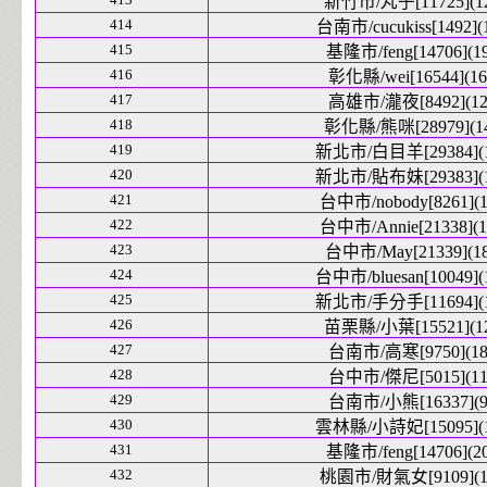
新竹市/丸子[11725](1
414
台南市/cucukiss[1492](
415
基隆市/feng[14706](19
416
彰化縣/wei[16544](16
417
高雄市/瀧夜[8492](12
418
彰化縣/熊咪[28979](1
419
新北市/白目羊[29384](1
420
新北市/貼布妹[29383](1
421
台中市/nobody[8261](1
422
台中市/Annie[21338](1
423
台中市/May[21339](18
424
台中市/bluesan[10049](
425
新北市/手分手[11694](1
426
苗栗縣/小葉[15521](1
427
台南市/高寒[9750](18
428
台中市/傑尼[5015](11
429
台南市/小熊[16337](9
430
雲林縣/小詩妃[15095](1
431
基隆市/feng[14706](20
432
桃園市/財氣女[9109](1