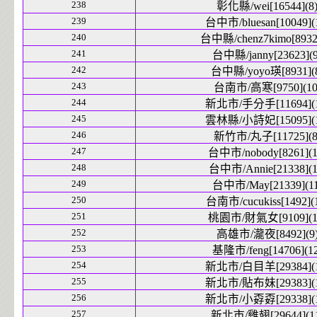
238
彰化縣/wei[16544](8
239
台中市/bluesan[10049](
240
台中縣/chenz7kimo[8932]
241
台中縣/janny[23623](9
242
台中縣/yoyo瑛[8931](
243
台南市/高寒[9750](10
244
新北市/手分手[11694](1
245
雲林縣/小詩妃[15095](1
246
新竹市/丸子[11725](8
247
台中市/nobody[8261](1
248
台中市/Annie[21338](1
249
台中市/May[21339](11
250
台南市/cucukiss[1492](
251
桃園市/財氣女[9109](1
252
高雄市/瀧夜[8492](9
253
基隆市/feng[14706](12
254
新北市/白目羊[29384](1
255
新北市/貼布妹[29383](1
256
新北市/小孬孬[29338](1
257
新北市/雞翅[29644](1