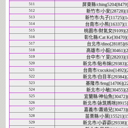
511
屏東縣/ching5204[8479]
512
新竹市/小安[28728](1
513
新竹市/丸子[11725](1
514
台南市/小熊[16337](1
515
桃園市/財氣女[9109](2
516
彰化縣/Cat Ke[30470](
517
台北市/dino[28185](6
518
高雄市/小毅[30461](2
519
台中市/ㄚ旻[28203](1
520
新北市/貼布妹[29383](2
521
台南市/cucukiss[1492](
522
新北市/白目羊[29384](2
523
基隆市/feng[14706](22
524
新北市/小敏[30455](2
525
宜蘭縣/神仙魚[30472](
526
新北市/詠筑媽咪[8915](
527
嘉義市/蕭過兒[30473](
528
苗栗縣/小葉[15521](1
529
新北市/小孬孬[29338](1