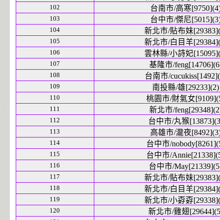
102
台南市/高寒[9750](4
103
台中市/傑尼[5015](3
104
新北市/貼布妹[29383](
105
新北市/白目羊[29384](
106
雲林縣/小詩妃[15095](
107
基隆市/feng[14706](6
108
台南市/cucukiss[1492](
109
南投縣/雄[29233](2)
110
桃園市/財氣女[9109](5
111
新北市/feng[29348](2
112
台中市/丸猴[13873](3
113
高雄市/瀧夜[8492](3
114
台中市/nobody[8261](
115
台中市/Annie[21338](
116
台中市/May[21339](5
117
新北市/貼布妹[29383](
118
新北市/白目羊[29384](
119
新北市/小孬孬[29338](
120
新北市/雞翅[29644](5