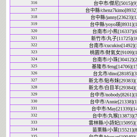
316
台中市/傑尼[5015](9
317
台中縣/chenz7kimo[8932]
318
台中縣/janny[23623](1
319
台中縣/yoyo瑛[8931](1
320
台南市/小熊[16337](6
321
新竹市/丸子[11725](1
322
台南市/cucukiss[1492](
323
桃園市/財氣女[9109](1
324
台南市/小珠[30412](2
325
基隆市/feng[14706](15
326
台北市/dino[28185](3
327
新北市/貼布妹[29383](1
328
新北市/白目羊[29384](1
329
台中市/nobody[8261](1
330
台中市/Annie[21338](1
331
台中市/May[21339](14
332
台中市/丸猴[13873](7
333
雲林縣/小詩妃[15095](1
334
苗栗縣/小葉[15521](8
335
台中市/bluesan[10049](