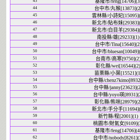
43
基隆市/feng[14706](3
44
台中市/丸猴[13873](2
45
雲林縣/小詩妃[15095](
46
新北市/貼布妹[29383](
47
新北市/白目羊[29384](
48
南投縣/雄[29233](1)
49
台中市/Tina[15640](2
50
台中市/bluesan[10049](
51
台南市/高寒[9750](2
52
彰化縣/wei[16544](2
53
苗栗縣/小葉[15521](1
54
台中縣/chenz7kimo[8932]
55
台中縣/janny[23623](2
56
台中縣/yoyo瑛[8931](
57
彰化縣/熊咪[28979](2
58
新北市/手分手[11694](
59
新竹縣/程[2001](1)
60
桃園市/財氣女[9109](3
61
基隆市/feng[14706](4
62
台中市/nobody[8261](