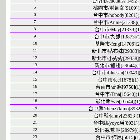
4
台南市/cucukiss[1492](
5
桃園市/財氣女[9109](1
6
台中市/nobody[8261](
7
台中市/Annie[21338](
8
台中市/May[21339](1
9
台中市/丸猴[13873](1
10
基隆市/feng[14706](2
11
新北市/貼布妹[29383](
12
新北市/小孬孬[29338](
13
新北市/雞翅[29644](1
14
台中市/bluesan[10049](
15
台中市/lee[1678](1)
16
台南市/高寒[9750](1
17
台中市/Tina[15640](1
18
彰化縣/wei[16544](1
19
台中縣/chenz7kimo[8932]
20
台中縣/janny[23623](1
21
台中縣/yoyo瑛[8931](
22
彰化縣/熊咪[28979](1
23
台中市/傑尼[5015](1