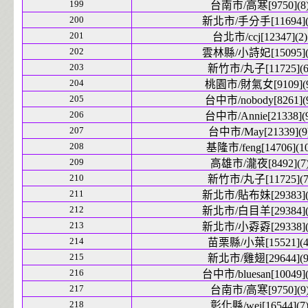
199
台南市/高寒[9750](8
200
新北市/手分手[11694](
201
台北市/ccj[12347](2)
202
雲林縣/小詩妃[15095](
203
新竹市/丸子[11725](6
204
桃園市/財氣女[9109](9
205
台中市/nobody[8261](
206
台中市/Annie[21338](
207
台中市/May[21339](9
208
基隆市/feng[14706](10
209
高雄市/瀧夜[8492](7
210
新竹市/丸子[11725](7
211
新北市/貼布妹[29383](
212
新北市/白目羊[29384](
213
新北市/小孬孬[29338](
214
苗栗縣/小葉[15521](4
215
新北市/雞翅[29644](9
216
台中市/bluesan[10049](
217
台南市/高寒[9750](9
218
彰化縣/wei[16544](7