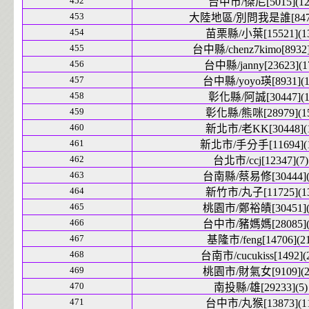
452
台中市/傑尼[5015](12
453
大陸地區/別問我是誰[8470
454
苗栗縣/小葉[15521](1
455
台中縣/chenz7kimo[8932]
456
台中縣/janny[23623](1
457
台中縣/yoyo瑛[8931](1
458
彰化縣/阿誠[30447](1
459
彰化縣/熊咪[28979](1
460
新北市/老KK[30448](
461
新北市/手分手[11694](1
462
台北市/ccj[12347](7)
463
台南縣/蔡易修[30444](
464
新竹市/丸子[11725](1
465
桃園市/鄭裕皟[30451](
466
台中市/豬媽媽[28085](
467
基隆市/feng[14706](21
468
台南市/cucukiss[1492](
469
桃園市/財氣女[9109](2
470
南投縣/雄[29233](5)
471
台中市/丸猴[13873](1