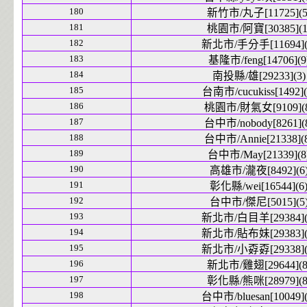
180
新竹市/丸子[11725](5
181
桃園市/阿寶[30385](1
182
新北市/手分手[11694](
183
基隆市/feng[14706](9
184
南投縣/雄[29233](3)
185
台南市/cucukiss[1492](
186
桃園市/財氣女[9109](8
187
台中市/nobody[8261](
188
台中市/Annie[21338](
189
台中市/May[21339](8
190
高雄市/瀧夜[8492](6
191
彰化縣/wei[16544](6
192
台中市/傑尼[5015](5
193
新北市/白目羊[29384](
194
新北市/貼布妹[29383](
195
新北市/小孬孬[29338](
196
新北市/雞翅[29644](8
197
彰化縣/熊咪[28979](8
198
台中市/bluesan[10049](