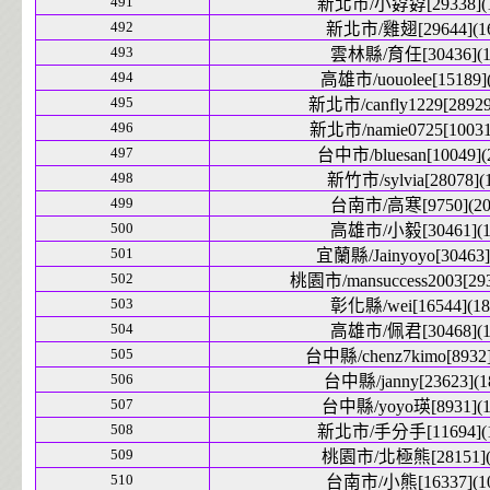
491
新北市/小孬孬[29338](1
492
新北市/雞翅[29644](1
493
雲林縣/育任[30436](1
494
高雄市/uouolee[15189](
495
新北市/canfly1229[28929
496
新北市/namie0725[10031]
497
台中市/bluesan[10049](
498
新竹市/sylvia[28078](
499
台南市/高寒[9750](20
500
高雄市/小毅[30461](1
501
宜蘭縣/Jainyoyo[30463]
502
桃園市/mansuccess2003[293
503
彰化縣/wei[16544](18
504
高雄市/佩君[30468](1
505
台中縣/chenz7kimo[8932]
506
台中縣/janny[23623](1
507
台中縣/yoyo瑛[8931](1
508
新北市/手分手[11694](1
509
桃園市/北極熊[28151](
510
台南市/小熊[16337](1