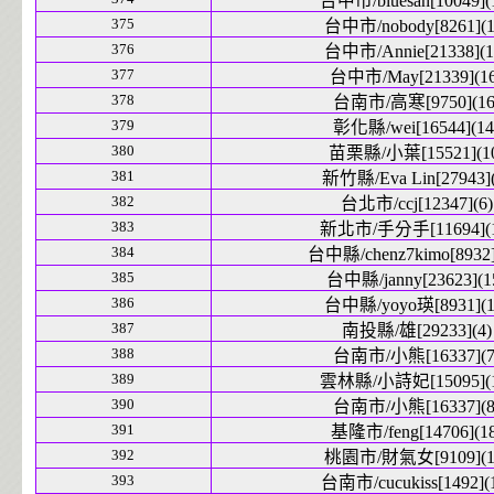
台中市/bluesan[10049](
375
台中市/nobody[8261](1
376
台中市/Annie[21338](1
377
台中市/May[21339](16
378
台南市/高寒[9750](16
379
彰化縣/wei[16544](14
380
苗栗縣/小葉[15521](1
381
新竹縣/Eva Lin[27943](
382
台北市/ccj[12347](6)
383
新北市/手分手[11694](1
384
台中縣/chenz7kimo[8932]
385
台中縣/janny[23623](1
386
台中縣/yoyo瑛[8931](1
387
南投縣/雄[29233](4)
388
台南市/小熊[16337](7
389
雲林縣/小詩妃[15095](1
390
台南市/小熊[16337](8
391
基隆市/feng[14706](18
392
桃園市/財氣女[9109](1
393
台南市/cucukiss[1492](