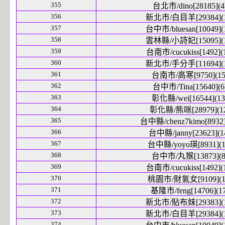
355
台北市/dino[28185](4
356
新北市/白目羊[29384](1
357
台中市/bluesan[10049](
358
雲林縣/小詩妃[15095](1
359
台南市/cucukiss[1492](
360
新北市/手分手[11694](1
361
台南市/高寒[9750](15
362
台中市/Tina[15640](6
363
彰化縣/wei[16544](13
364
彰化縣/熊咪[28979](1
365
台中縣/chenz7kimo[8932]
366
台中縣/janny[23623](1
367
台中縣/yoyo瑛[8931](1
368
台中市/丸猴[13873](8
369
台南市/cucukiss[1492](
370
桃園市/財氣女[9109](1
371
基隆市/feng[14706](17
372
新北市/貼布妹[29383](1
373
新北市/白目羊[29384](1
374