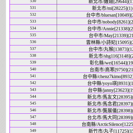
530
新北市/雞翅[29644](1
531
新北市/mi[28225](1)
532
台中市/bluesan[10049](
533
台中市/nobody[8261](2
534
台中市/Annie[21338](2
535
台中市/May[21339](21
536
雲林縣/小詩妃[15095](2
537
台中市/丸猴[13873](1
538
新北市/shg116[3148](2
539
彰化縣/wei[16544](19
540
台南市/高寒[9750](21
541
台中縣/chenz7kimo[8932]
542
台中縣/yoyo瑛[8931](1
543
台中縣/janny[23623](1
544
新北市/馬友文[28395](
545
新北市/馬念君[28397](
546
新北市/龔展儀[28398](
547
台北市/馬大同[28399](
548
台南縣/ArcticSilence[1225
549
新竹市/丸子[11725](1