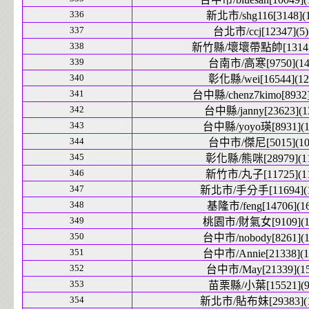
336
新北市/shg116[3148](1
337
台北市/ccj[12347](5)
338
新竹縣/壞壞帶點帥[13145]
339
台南市/高寒[9750](14
340
彰化縣/wei[16544](12
341
台中縣/chenz7kimo[8932]
342
台中縣/janny[23623](1
343
台中縣/yoyo瑛[8931](1
344
台中市/傑尼[5015](10
345
彰化縣/熊咪[28979](1
346
新竹市/丸子[11725](1
347
新北市/手分手[11694](1
348
基隆市/feng[14706](16
349
桃園市/財氣女[9109](1
350
台中市/nobody[8261](1
351
台中市/Annie[21338](1
352
台中市/May[21339](15
353
苗栗縣/小葉[15521](9
354
新北市/貼布妹[29383](1