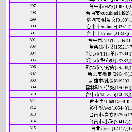
297
台中市/丸猴[13873](6
298
台南市/cucukiss[1492](
299
桃園市/財氣女[9109](1
300
台中市/nobody[8261](1
301
台中市/Annie[21338](1
302
台中市/May[21339](13
303
苗栗縣/小葉[15521](7
304
新北市/白目羊[29384](1
305
新北市/貼布妹[29383](1
306
新北市/小孬孬[29338](1
307
新北市/雞翅[29644](1
308
高雄市/瀧夜[8492](11
309
雲林縣/小詩妃[15095](1
310
台中市/bluesan[10049](
311
台中市/Tina[15640](5
312
彰化縣/wei[16544](11
313
台南市/高寒[9750](13
314
台南市/小珠[30412](1
315
台北市/ccj[12347](4)