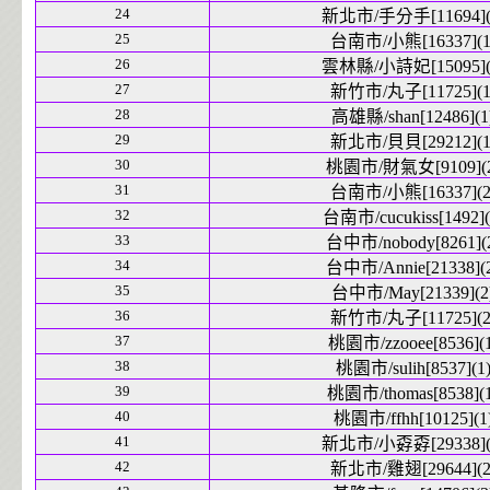
24
新北市/手分手[11694](
25
台南市/小熊[16337](1
26
雲林縣/小詩妃[15095](
27
新竹市/丸子[11725](1
28
高雄縣/shan[12486](1
29
新北市/貝貝[29212](1
30
桃園市/財氣女[9109](2
31
台南市/小熊[16337](2
32
台南市/cucukiss[1492](
33
台中市/nobody[8261](
34
台中市/Annie[21338](
35
台中市/May[21339](2
36
新竹市/丸子[11725](2
37
桃園市/zzooee[8536](1
38
桃園市/sulih[8537](1
39
桃園市/thomas[8538](1
40
桃園市/ffhh[10125](1
41
新北市/小孬孬[29338](
42
新北市/雞翅[29644](2