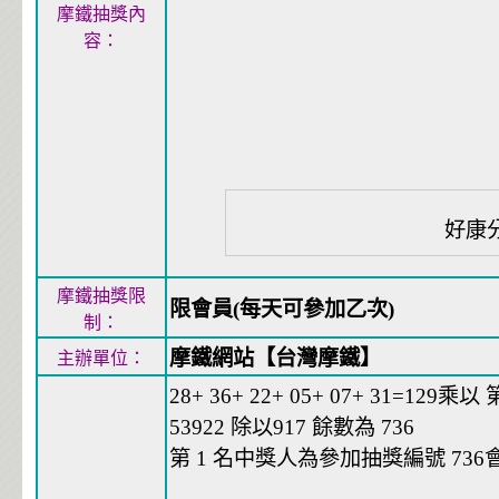
摩鐵抽獎內
容：
好康
摩鐵抽獎限
限會員(每天可參加乙次)
制：
摩鐵網站【台灣摩鐵】
主辦單位：
28+ 36+ 22+ 05+ 07+ 31=129乘以 第
53922 除以917 餘數為 736
第 1 名中獎人為參加抽獎編號 736會員