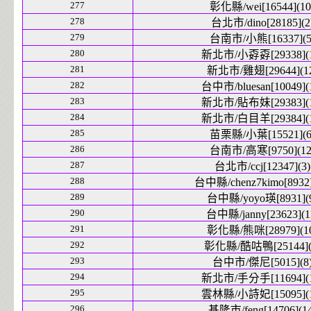
277
彰化縣/wei[16544](10
278
台北市/dino[28185](2
279
台南市/小熊[16337](5
280
新北市/小孬孬[29338](1
281
新北市/雞翅[29644](1
282
台中市/bluesan[10049](
283
新北市/貼布妹[29383](1
284
新北市/白目羊[29384](1
285
苗栗縣/小葉[15521](6
286
台南市/高寒[9750](12
287
台北市/ccj[12347](3)
288
台中縣/chenz7kimo[8932]
289
台中縣/yoyo瑛[8931](
290
台中縣/janny[23623](1
291
彰化縣/熊咪[28979](1
292
彰化縣/酷咕鴨[25144](
293
台中市/傑尼[5015](8
294
新北市/手分手[11694](1
295
雲林縣/小詩妃[15095](1
296
基隆市/feng[14706](14