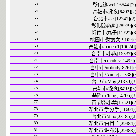
63
彰化縣/wei[16544](3)
64
高雄市/瀧夜[8492](2
65
台北市/ccj[12347](2)
66
彰化縣/熊咪[28979](3
67
新竹市/丸子[11725](3
68
桃園市/財氣女[9109](3
69
高雄市/hanem1[16024](
70
台南市/小熊[16337](3
71
台南市/cucukiss[1492](
72
台中市/nobody[8261](
73
台中市/Annie[21338](3
74
台中市/May[21339](3
75
高雄市/瀧夜[8492](3
76
基隆市/feng[14706](3
77
苗栗縣/小葉[15521](2
78
新北市/手分手[11694](
79
台北市/dino[28185](3
80
新北市/白目羊[29384](
81
新北市/貼布妹[29383](