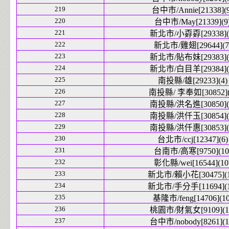
219
台中市/Annie[21338](9
220
台中市/May[21339](9
221
新北市/小孬孬[29338](
222
新北市/雞翅[29644](7
223
新北市/貼布妹[29383](
224
新北市/白目羊[29384](
225
南投縣/雄[29233](4)
226
南投縣/ 李奉如[30852](
227
南投縣/洪名進[30850](
228
南投縣/洪仟玉[30854](
229
南投縣/洪仟惠[30853](
230
台北市/ccj[12347](6)
231
台南市/高寒[9750](10
232
彰化縣/wei[16544](10
233
新北市/賴小花[30475](1
234
新北市/手分手[11694](1
235
基隆市/feng[14706](10
236
桃園市/財氣女[9109](1
237
台中市/nobody[8261](1