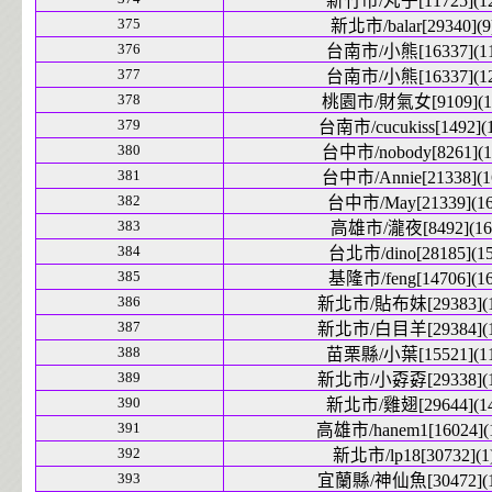
新竹市/丸子[11725](12
375
新北市/balar[29340](9
376
台南市/小熊[16337](11
377
台南市/小熊[16337](12
378
桃園市/財氣女[9109](1
379
台南市/cucukiss[1492](1
380
台中市/nobody[8261](1
381
台中市/Annie[21338](1
382
台中市/May[21339](16
383
高雄市/瀧夜[8492](16
384
台北市/dino[28185](15
385
基隆市/feng[14706](16
386
新北市/貼布妹[29383](1
387
新北市/白目羊[29384](1
388
苗栗縣/小葉[15521](11
389
新北市/小孬孬[29338](1
390
新北市/雞翅[29644](14
391
高雄市/hanem1[16024](
392
新北市/lp18[30732](1
393
宜蘭縣/神仙魚[30472](1