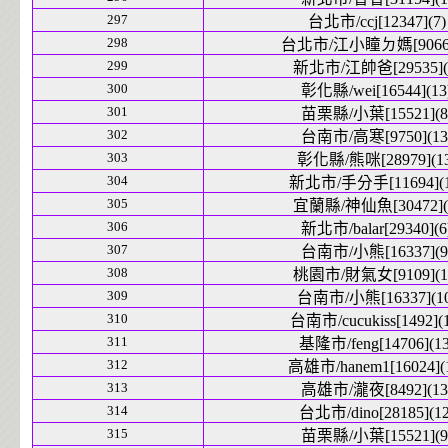
297
台北市/ccj[12347](7)
298
台北市/江小瞳ㄉ媽[9066]
299
新北市/江帥爸[29535](
300
彰化縣/wei[16544](13
301
苗栗縣/小葉[15521](8
302
台南市/高寒[9750](13
303
彰化縣/熊咪[28979](13
304
新北市/手分手[11694](1
305
宜蘭縣/神仙魚[30472](
306
新北市/balar[29340](6
307
台南市/小熊[16337](9
308
桃園市/財氣女[9109](1
309
台南市/小熊[16337](10
310
台南市/cucukiss[1492](1
311
基隆市/feng[14706](13
312
高雄市/hanem1[16024](
313
高雄市/瀧夜[8492](13
314
台北市/dino[28185](12
315
苗栗縣/小葉[15521](9