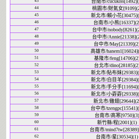
43
台南市/cucukiss[1492](
44
桃園市/財氣女[9109](2
45
新北市/賴小花[30475](
46
台南市/小熊[16337](2
47
台中市/nobody[8261](
48
台中市/Annie[21338](2
49
台中市/May[21339](2
50
高雄市/hanem1[16024](
51
基隆市/feng[14706](2
52
台北市/dino[28185](2
53
新北市/貼布妹[29383](
54
新北市/白目羊[29384](
55
新北市/手分手[11694](
56
新北市/小孬孬[29338](
57
新北市/雞翅[29644](2
58
台中市/tzengpc[15541](
59
台南市/高寒[9750](3
60
新竹縣/程[2001](1)
61
台南市/mind7tw[28389](
62
台南市/星[30534](1)