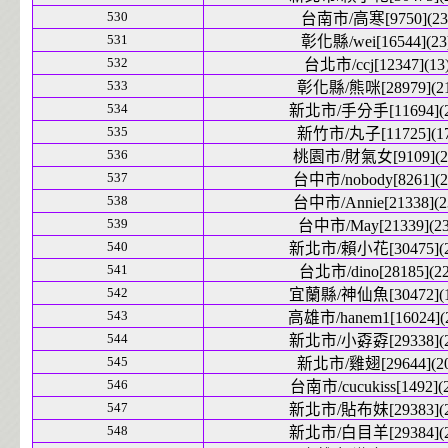
530
台南市/高寒[9750](23
531
彰化縣/wei[16544](23
532
台北市/ccj[12347](13
533
彰化縣/熊咪[28979](21
534
新北市/手分手[11694](2
535
新竹市/丸子[11725](17
536
桃園市/財氣女[9109](2
537
台中市/nobody[8261](2
538
台中市/Annie[21338](2
539
台中市/May[21339](23
540
新北市/賴小花[30475](2
541
台北市/dino[28185](22
542
宜蘭縣/神仙魚[30472](1
543
高雄市/hanem1[16024](
544
新北市/小孬孬[29338](2
545
新北市/雞翅[29644](20
546
台南市/cucukiss[1492](2
547
新北市/貼布妹[29383](2
548
新北市/白目羊[29384](2