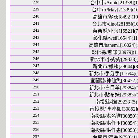
238
台中市/Annie[21338](1
239
台中市/May[21339](10
240
高雄市/瀧夜[8492](10
241
台北市/dino[28185](10
242
苗栗縣/小葉[15521](7
243
彰化縣/wei[16544](11
244
高雄市/hanem1[16024](
245
彰化縣/熊咪[28979](11
246
新北市/小孬孬[29338](
247
新北市/雞翅[29644](8
248
新北市/手分手[11694](1
249
宜蘭縣/神仙魚[30472](
250
新北市/白目羊[29384](1
251
新北市/貼布妹[29383](1
252
南投縣/雄[29233](5)
253
南投縣/ 李奉如[30852](
254
南投縣/洪名進[30850](
255
南投縣/洪仟玉[30854](
256
南投縣/洪仟惠[30853](
257
台南市/高寒[9750](11