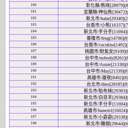
180
彰化縣/熊咪[28979](8
181
宜蘭縣/神仙魚[30472](
182
新北市/balar[29340](2
183
台南市/小熊[16337](7
184
新北市/手分手[11694](
185
基隆市/feng[14706](8
186
台南市/cucukiss[1492](
187
桃園市/財氣女[9109](8
188
台中市/nobody[8261](
189
台中市/Annie[21338](8
190
台中市/May[21339](8
191
高雄市/瀧夜[8492](8
192
台北市/dino[28185](8
193
新北市/貼布妹[29383](
194
新北市/白目羊[29384](
195
新北市/手分手[11694](
196
高雄市/hanem1[16024](
197
新北市/小孬孬[29338](
198
新北市/雞翅[29644](6