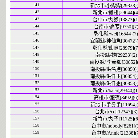
141
新北市/小孬孬[29338](
142
新北市/雞翅[29644](4
143
台中市/丸猴[13873](1
144
台南市/高寒[9750](7
145
彰化縣/wei[16544](7)
146
宜蘭縣/神仙魚[30472](
147
彰化縣/熊咪[28979](7
148
南投縣/雄[29233](2)
149
南投縣/ 李奉如[30852](
150
南投縣/洪名進[30850](
151
南投縣/洪仟玉[30854](
152
南投縣/洪仟惠[30853](
153
新北市/balar[29340](1
154
高雄市/瀧夜[8492](6
155
新北市/手分手[11694](
156
台北市/ccj[12347](3)
157
新竹市/丸子[11725](6
158
台中市/nobody[8261](
159
台中市/Annie[21338](7