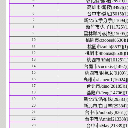
4
彰化縣/熊咪[28979](1
5
高雄市/瀧夜[8492](1
6
台中市/傑尼[5015](1
7
新北市/手分手[11694](
8
新竹市/丸子[11725](1
9
雲林縣/小詩妃[15095](
10
桃園市/zzooee[8536](1
11
桃園市/sulih[8537](1)
12
桃園市/thomas[8538](1
13
桃園市/ffhh[10125](1
14
台南市/cucukiss[1492](
15
桃園市/財氣女[9109](1
16
高雄市/hanem1[16024](
17
台北市/dino[28185](1
18
基隆市/feng[14706](1
19
新北市/貼布妹[29383](
20
新北市/白目羊[29384](
21
台中市/nobody[8261](
22
台中市/Annie[21338](1
23
台中市/May[21339](1