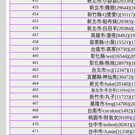
452
新北市/小孬孬[29338](1
453
新北市/雞翅[29644](16
454
新竹縣/Q雯雯Q[31117](
455
新北市/貼布妹[29383](1
456
新北市/白目羊[29384](1
457
高雄市/瀧夜[8492](19
458
苗栗縣/小葉[15521](13
459
台南市/高寒[9750](20
460
彰化縣/wei[16544](20
461
彰化縣/熊咪[28979](18
462
台北市/ccj[12347](11
463
宜蘭縣/神仙魚[30472](1
464
新北市/balar[29340](1
465
新北市/手分手[11694](20
466
新竹市/丸子[11725](15
467
基隆市/feng[14706](20
468
台南市/cucukiss[1492](1
469
桃園市/財氣女[9109](2
470
台中市/nobody[8261](2
471
台中市/Annie[21338](2