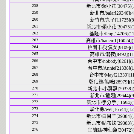
258
新北市/賴小花[30475](1
259
新北市/balar[29340](4
260
新竹市/丸子[11725](8
261
新北市/賴小花[30475](1
262
基隆市/feng[14706](11
263
高雄市/hanem1[16024](
264
桃園市/財氣女[9109](1
265
高雄市/瀧夜[8492](11
266
台中市/nobody[8261](1
267
台中市/Annie[21338](1
268
台中市/May[21339](11
269
彰化縣/熊咪[28979](12
270
新北市/小孬孬[29338](
271
新北市/雞翅[29644](9
272
新北市/手分手[11694](1
273
彰化縣/wei[16544](12
274
新北市/白目羊[29384](1
275
新北市/貼布妹[29383](1
276
宜蘭縣/神仙魚[30472](