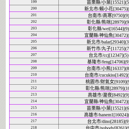
199
苗栗縣/小葉[15521](5
200
新北市/賴小花[30475](
201
台南市/高寒[9750](9
202
彰化縣/熊咪[28979](9
203
彰化縣/wei[16544](9)
204
宜蘭縣/神仙魚[30472](
205
新北市/balar[29340](3
206
新竹市/丸子[11725](7
207
台北市/ccj[12347](5)
208
基隆市/feng[14706](9
209
台南市/小熊[16337](8
210
台南市/cucukiss[1492](
211
桃園市/財氣女[9109](9
212
彰化縣/熊咪[28979](10
213
高雄市/瀧夜[8492](9
214
宜蘭縣/神仙魚[30472](
215
苗栗縣/小葉[15521](6
216
高雄市/hanem1[16024](
217
台北市/dino[28185](9
218
台中市/nobody[8261](