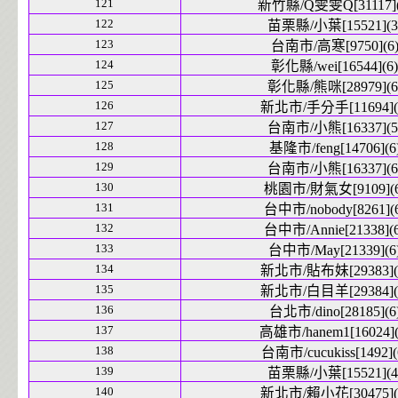
121
新竹縣/Q雯雯Q[31117](
122
苗栗縣/小葉[15521](3
123
台南市/高寒[9750](6
124
彰化縣/wei[16544](6)
125
彰化縣/熊咪[28979](6
126
新北市/手分手[11694](
127
台南市/小熊[16337](5
128
基隆市/feng[14706](6
129
台南市/小熊[16337](6
130
桃園市/財氣女[9109](6
131
台中市/nobody[8261](
132
台中市/Annie[21338](6
133
台中市/May[21339](6
134
新北市/貼布妹[29383](
135
新北市/白目羊[29384](
136
台北市/dino[28185](6
137
高雄市/hanem1[16024](
138
台南市/cucukiss[1492](
139
苗栗縣/小葉[15521](4
140
新北市/賴小花[30475](