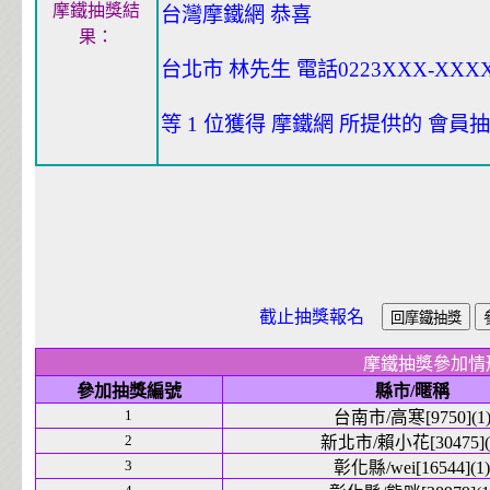
摩鐵抽獎結
台灣摩鐵網 恭喜
果：
台北市 林先生 電話0223XXX-XXXX,
等 1 位獲得 摩鐵網 所提供的 會
截止抽獎報名
摩鐵抽獎參加情
參加抽獎編號
縣市/暱稱
1
台南市/高寒[9750](1
2
新北市/賴小花[30475](
3
彰化縣/wei[16544](1)