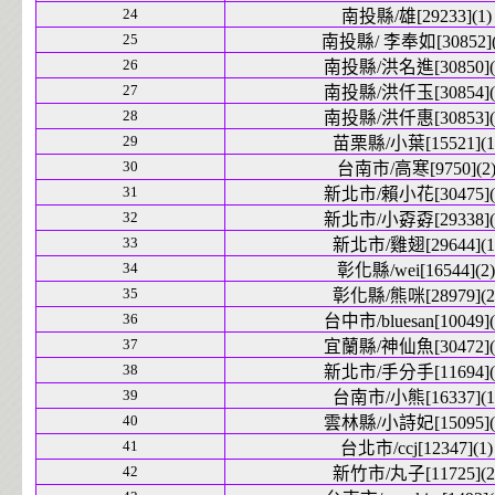
24
南投縣/雄[29233](1)
25
南投縣/ 李奉如[30852](
26
南投縣/洪名進[30850](
27
南投縣/洪仟玉[30854](
28
南投縣/洪仟惠[30853](
29
苗栗縣/小葉[15521](1
30
台南市/高寒[9750](2
31
新北市/賴小花[30475](
32
新北市/小孬孬[29338](
33
新北市/雞翅[29644](1
34
彰化縣/wei[16544](2)
35
彰化縣/熊咪[28979](2
36
台中市/bluesan[10049](
37
宜蘭縣/神仙魚[30472](
38
新北市/手分手[11694](
39
台南市/小熊[16337](1
40
雲林縣/小詩妃[15095](
41
台北市/ccj[12347](1)
42
新竹市/丸子[11725](2