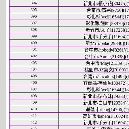
394
新北市/賴小花[30475](1
395
台南市/高寒[9750](17
396
彰化縣/wei[16544](17
397
彰化縣/熊咪[28979](16
398
新竹市/丸子[11725](13
399
新北市/手分手[11694](1
400
新北市/balar[29340](1
401
台中市/nobody[8261](1
402
台中市/Annie[21338](1
403
台中市/May[21339](17
404
桃園市/財氣女[9109](1
405
台南市/cucukiss[1492](1
406
宜蘭縣/神仙魚[30472](1
407
彰化縣/wei[16544](18
408
新北市/貼布妹[29383](1
409
新北市/白目羊[29384](1
410
基隆市/feng[14706](17
411
高雄市/hanem1[16024](
412
新北市/手分手[11694](1
413