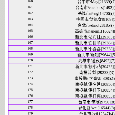
160
台中市/May[21339](7
161
台南市/cucukiss[1492](
162
基隆市/feng[14706](7
163
桃園市/財氣女[9109](7
164
台北市/dino[28185](7
165
高雄市/hanem1[16024](
166
新北市/貼布妹[29383](
167
新北市/白目羊[29384](
168
新北市/小孬孬[29338](
169
新北市/雞翅[29644](5
170
高雄市/瀧夜[8492](7
171
新北市/賴小花[30475](
172
南投縣/雄[29233](3)
173
南投縣/ 李奉如[30852](
174
南投縣/洪名進[30850](
175
南投縣/洪仟玉[30854](
176
南投縣/洪仟惠[30853](
177
台南市/高寒[9750](8
178
彰化縣/wei[16544](8)
179
台北市/ccj[12347](4)