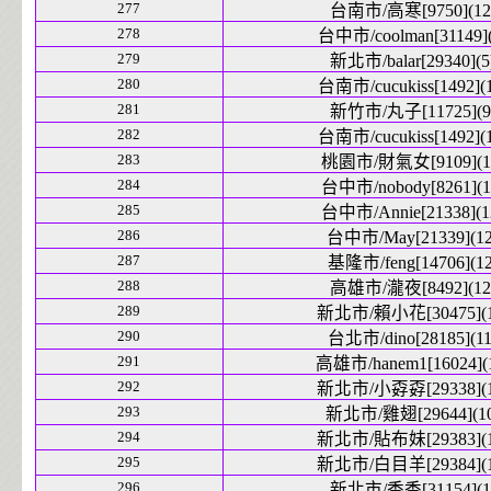
277
台南市/高寒[9750](12
278
台中市/coolman[31149](
279
新北市/balar[29340](5
280
台南市/cucukiss[1492](1
281
新竹市/丸子[11725](9
282
台南市/cucukiss[1492](1
283
桃園市/財氣女[9109](1
284
台中市/nobody[8261](1
285
台中市/Annie[21338](1
286
台中市/May[21339](12
287
基隆市/feng[14706](12
288
高雄市/瀧夜[8492](12
289
新北市/賴小花[30475](1
290
台北市/dino[28185](11
291
高雄市/hanem1[16024](
292
新北市/小孬孬[29338](1
293
新北市/雞翅[29644](10
294
新北市/貼布妹[29383](1
295
新北市/白目羊[29384](1
296
新北市/香香[31154](1