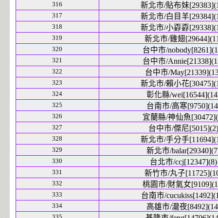
316
新北市/貼布妹[29383](1
317
新北市/白目羊[29384](1
318
新北市/小孬孬[29338](1
319
新北市/雞翅[29644](11
320
台中市/nobody[8261](1
321
台中市/Annie[21338](1
322
台中市/May[21339](13
323
新北市/賴小花[30475](1
324
彰化縣/wei[16544](14
325
台南市/高寒[9750](14
326
宜蘭縣/神仙魚[30472](
327
台中市/傑尼[5015](2
328
新北市/手分手[11694](1
329
新北市/balar[29340](7
330
台北市/ccj[12347](8)
331
新竹市/丸子[11725](10
332
桃園市/財氣女[9109](1
333
台南市/cucukiss[1492](1
334
高雄市/瀧夜[8492](14
335
基隆市/feng[14706](14