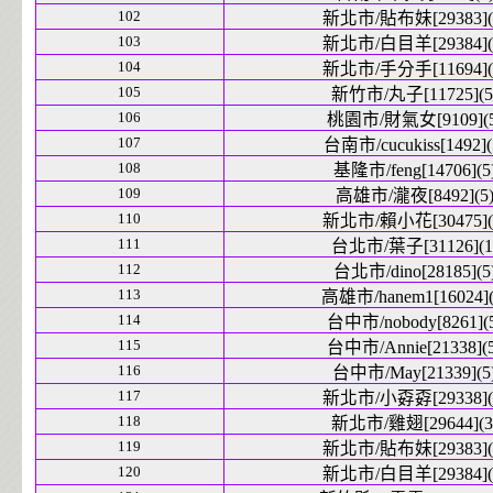
102
新北市/貼布妹[29383](
103
新北市/白目羊[29384](
104
新北市/手分手[11694](
105
新竹市/丸子[11725](5
106
桃園市/財氣女[9109](5
107
台南市/cucukiss[1492](
108
基隆市/feng[14706](5
109
高雄市/瀧夜[8492](5
110
新北市/賴小花[30475](
111
台北市/葉子[31126](1
112
台北市/dino[28185](5
113
高雄市/hanem1[16024](
114
台中市/nobody[8261](
115
台中市/Annie[21338](5
116
台中市/May[21339](5
117
新北市/小孬孬[29338](
118
新北市/雞翅[29644](3
119
新北市/貼布妹[29383](
120
新北市/白目羊[29384](