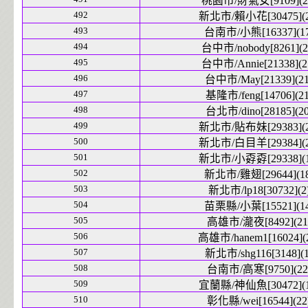
桃園市/財氣女[9109](2
492
新北市/賴小花[30475](2
493
台南市/小熊[16337](17
494
台中市/nobody[8261](2
495
台中市/Annie[21338](2
496
台中市/May[21339](21
497
基隆市/feng[14706](21
498
台北市/dino[28185](20
499
新北市/貼布妹[29383](2
500
新北市/白目羊[29384](2
501
新北市/小孬孬[29338](1
502
新北市/雞翅[29644](18
503
新北市/lp18[30732](2
504
苗栗縣/小葉[15521](14
505
高雄市/瀧夜[8492](21
506
高雄市/hanem1[16024](
507
新北市/shg116[3148](1
508
台南市/高寒[9750](22
509
宜蘭縣/神仙魚[30472](1
510
彰化縣/wei[16544](22