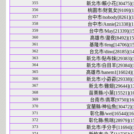
355
新北市/賴小花[30475](1
356
桃園市/財氣女[9109](1
357
台中市/nobody[8261](1
358
台中市/Annie[21338](1
359
台中市/May[21339](15
360
高雄市/瀧夜[8492](15
361
基隆市/feng[14706](15
362
台北市/dino[28185](14
363
新北市/貼布妹[29383](1
364
新北市/白目羊[29384](1
365
高雄市/hanem1[16024](
366
新北市/小孬孬[29338](1
367
新北市/雞翅[29644](13
368
苗栗縣/小葉[15521](10
369
台南市/高寒[9750](16
370
宜蘭縣/神仙魚[30472](1
371
彰化縣/wei[16544](16
372
彰化縣/熊咪[28979](15
373
新北市/手分手[11694](1
374