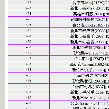
472
台中市/May[21339](20
473
新北市/賴小花[30475](2
474
高雄市/瀧夜[8492](20
475
宜蘭縣/神仙魚[30472](1
476
台北市/dino[28185](19
477
新北市/貼布妹[29383](2
478
新北市/白目羊[29384](2
479
新北市/小孬孬[29338](1
480
新北市/雞翅[29644](17
481
彰化縣/wei[16544](21
482
台北市/ccj[12347](12
483
高雄市/hanem1[16024](
484
新竹市/丸子[11725](16
485
台南市/高寒[9750](21
486
彰化縣/熊咪[28979](19
487
台南市/小熊[16337](16
488
新北市/手分手[11694](2
489
新北市/balar[29340](1
490
台南市/cucukiss[1492](2
491