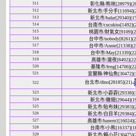
511
彰化縣/熊咪[28979](20
512
新北市/手分手[11694](2
513
新北市/balar[29340](1
514
台南市/cucukiss[1492](2
515
桃園市/財氣女[9109](2
516
台中市/nobody[8261](2
517
台中市/Annie[21338](2
518
台中市/May[21339](22
519
高雄市/瀧夜[8492](22
520
基隆市/feng[14706](22
521
宜蘭縣/神仙魚[30472](1
台北市/dino[28185](21)
522
523
新北市/小孬孬[29338](1
524
新北市/雞翅[29644](19
525
新北市/貼布妹[29383](2
526
新北市/白目羊[29384](2
527
高雄市/hanem1[16024](
528
台南市/小熊[16337](18
529
新北市/賴小花[30475](2