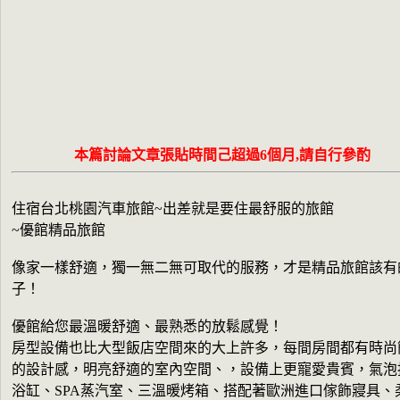
本篇討論文章張貼時間己超過6個月,請自行參酌
住宿台北桃園汽車旅館~出差就是要住最舒服的旅館
~優館精品旅館
像家一樣舒適，獨一無二無可取代的服務，才是精品旅館該有
子！
優館給您最溫暖舒適、最熟悉的放鬆感覺！
房型設備也比大型飯店空間來的大上許多，每間房間都有時尚
的設計感，明亮舒適的室內空間、，設備上更寵愛貴賓，氣泡
浴缸、SPA蒸汽室、三溫暖烤箱、搭配著歐洲進口傢飾寢具、