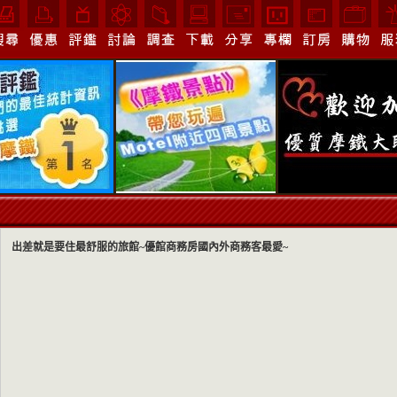
出差就是要住最舒服的旅館~優館商務房國內外商務客最愛~