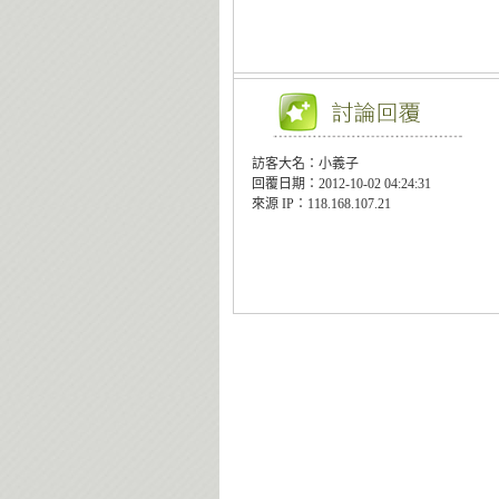
訪客大名：小義子
回覆日期：2012-10-02 04:24:31
來源 IP：118.168.107.21