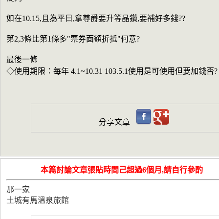
如在10.15,且為平日,拿尊爵要升等晶鑽,要補好多錢??
第2,3條比第1條多"票券面額折抵"何意?
最後一條
◇使用期限：每年 4.1~10.31 103.5.1使用是可使用但要加錢否?
分享文章
本篇討論文章張貼時間己超過6個月,請自行參酌
那一家
土城有馬溫泉旅館