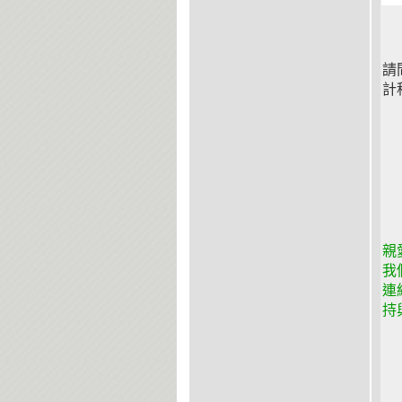
請
計
親
我
連
持