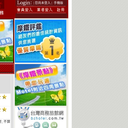
| 您尚未登入 |
手機版
, 不算