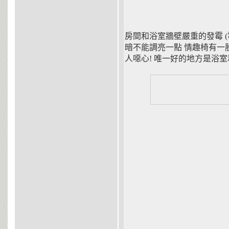
房間和浴室牆壁嚴重的發霉 (
暗不能調亮一點 情趣椅有一
人噁心! 唯一好的地方是浴室