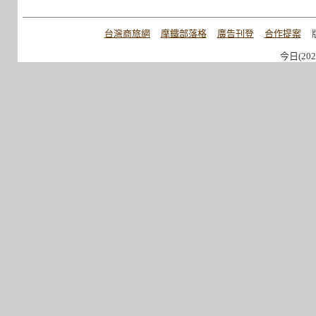
台灣商旅網
摩鐵部落格
廣告刊登
合作提案
今日(202