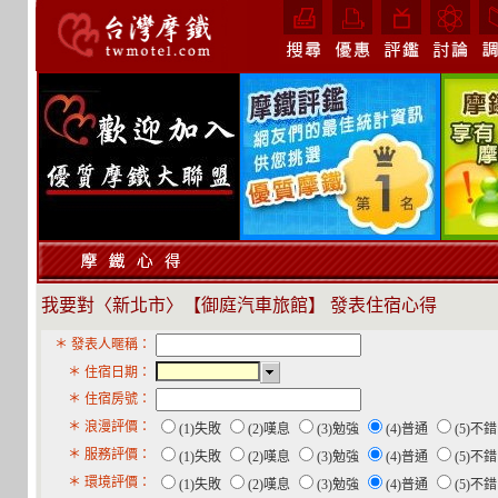
我要對〈新北市〉【御庭汽車旅館】 發表住宿心得
＊ 發表人暱稱：
＊ 住宿日期：
＊ 住宿房號：
＊ 浪漫評價：
(1)失敗
(2)嘆息
(3)勉強
(4)普通
(5)不
＊ 服務評價：
(1)失敗
(2)嘆息
(3)勉強
(4)普通
(5)不
＊ 環境評價：
(1)失敗
(2)嘆息
(3)勉強
(4)普通
(5)不