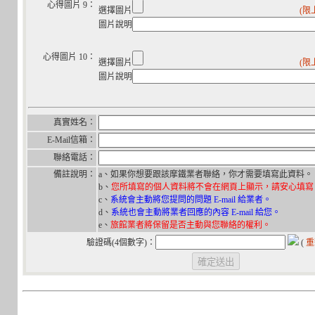
心得圖片 9：
選擇圖片
(限
圖片說明
心得圖片 10：
選擇圖片
(限
圖片說明
真實姓名：
E-Mail信箱：
聯絡電話：
備註說明：
a、如果你想要跟該摩鐵業者聯絡，你才需要填寫此資料。
b、
您所填寫的個人資料將不會在網頁上顯示，請安心填寫
c、
系統會主動將您提問的問題 E-mail 給業者。
d、
系統也會主動將業者回應的內容 E-mail 給您。
e、
旅館業者將保留是否主動與您聯絡的權利。
驗證碼(4個數字)：
(
重