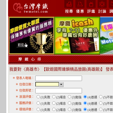
我要對〈高雄市〉【歐遊國際連鎖精品旅館(高雄館)】 發
＊ 發表人暱稱：
＊ 住宿日期：
＊ 住宿房號：
＊ 浪漫評價：
(1)失敗
(2)嘆息
(3)勉強
(4)普通
(5)不
＊ 服務評價：
(1)失敗
(2)嘆息
(3)勉強
(4)普通
(5)不
＊ 環境評價：
(1)失敗
(2)嘆息
(3)勉強
(4)普通
(5)不