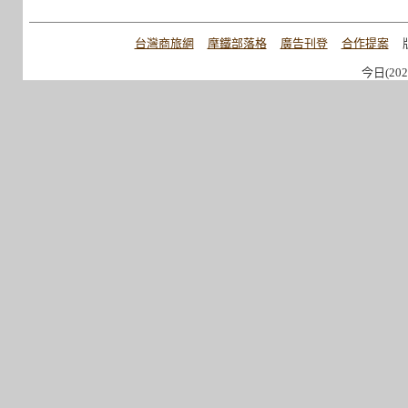
台灣商旅網
摩鐵部落格
廣告刊登
合作提案
今日(202