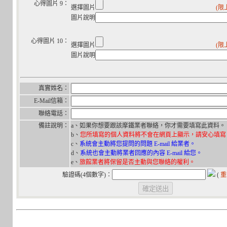
心得圖片 9：
選擇圖片
(限
圖片說明
心得圖片 10：
選擇圖片
(限
圖片說明
真實姓名：
E-Mail信箱：
聯絡電話：
備註說明：
a、如果你想要跟該摩鐵業者聯絡，你才需要填寫此資料。
b、
您所填寫的個人資料將不會在網頁上顯示，請安心填寫
c、
系統會主動將您提問的問題 E-mail 給業者。
d、
系統也會主動將業者回應的內容 E-mail 給您。
e、
旅館業者將保留是否主動與您聯絡的權利。
驗證碼(4個數字)：
(
重