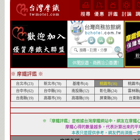
※ 摩鐵評鑑 ※
台北市(23)
新北市(78)
基隆市(4)
桃園市(16)
桃園市(
台中市(62)
台中縣(16)
南投縣(12)
彰化縣(24)
雲林縣(
台南縣(19)
高雄市(39)
高雄縣(19)
屏東縣(20)
台東縣(
※ 『摩鐵評鑑』是根據台灣摩鐵網站中，網友在摩鐵
摩鐵心得的數量越多，代表計算出來的平
本表只是提供參考，網友們尚須進一