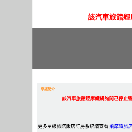
該汽車旅館經
摩鐵簡介
該汽車旅館經摩鐵網詢問己停止
更多星級旅館飯店訂房系統請查看
飛摩鐵旅