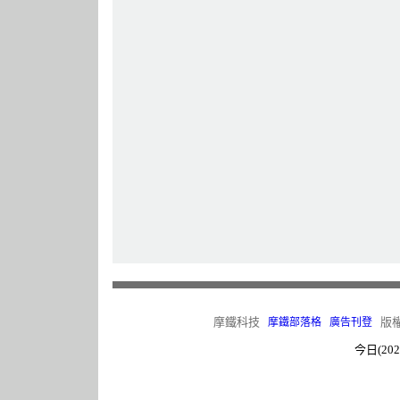
摩鐵科技
版權所有
摩鐵部落格
廣告刊登
今日(202