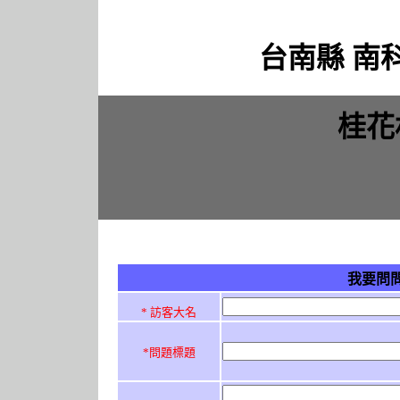
台南縣 南
桂花
我要問
* 訪客大名
*問題標題