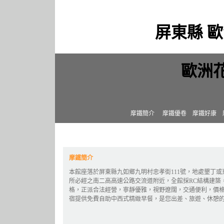
屏東縣 
歐洲
摩鐵簡介
摩鐵優卷
摩鐵好康
摩鐵簡介
本館座落於屏東縣九如鄉九明村忠孝街111號，地處墾丁或
所必經之南二高高速公路交流道附近，全館採RC結構建築
格，正派合法經營，寧靜優雅，視野遼闊，交通便利，價
宿提供免費自助中西式精緻早餐，是您出差、旅遊、休憩