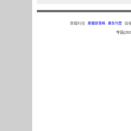
摩鐵科技
版權所有
摩鐵部落格
廣告刊登
今日(202