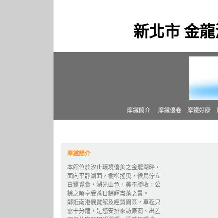
新北市 金龍
摩鐵簡介
摩鐵優卷
摩鐵好康
摩鐵簡介
本館位於汐止環境優美之金龍湖畔，
面向平靜湖面，樹柳搖曳，候鳥佇立
白鷺覓食，湖光山色，美不勝收，公
餘之暇享受落日餘輝盡落之景。
鄰近南港展覽館及經貿園區，車程只
需十分鐘，是您安排來訪廠商、出差