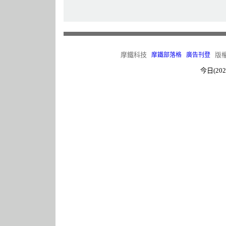
摩鐵科技
版權所有
摩鐵部落格
廣告刊登
今日(202