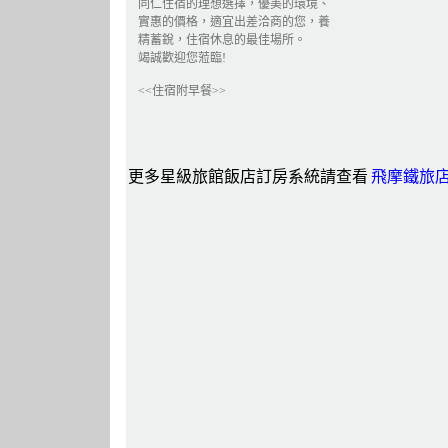
同仁住宿的理想選擇，優美的環境、
實惠的價格，適宜出差洽商的您，養
精蓄銳，住宿休息的最佳場所。
竭誠歡迎您蒞臨!
<<住宿附早餐>>
更多星級旅館飯店訂房系統請查看
飛摩鐵旅