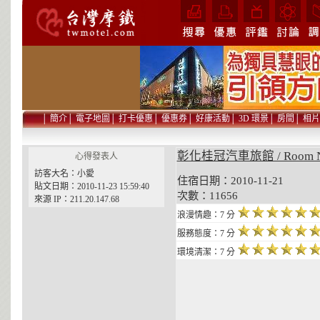
│
簡介
│
電子地圖
│
打卡優惠
│
優惠券
│
好康活動
│
3D 環景
│
房間
│
相片
彰化桂冠汽車旅館 / Room 
心得發表人
訪客大名：小愛
住宿日期：2010-11-21 貼
貼文日期：2010-11-23 15:59:40
次數：11656
來源 IP：211.20.147.68
浪漫情趣：7 分
服務態度：7 分
環境清潔：7 分