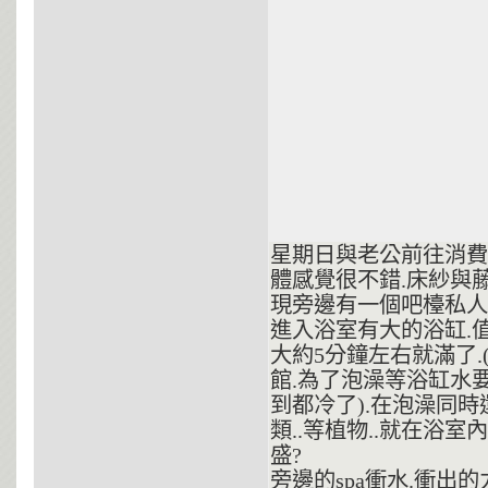
星期日與老公前往消費
體感覺很不錯.床紗與
現旁邊有一個吧檯私人
進入浴室有大的浴缸.
大約5分鐘左右就滿了
館.為了泡澡等浴缸水
到都冷了).在泡澡同時
類..等植物..就在浴
盛?
旁邊的spa衝水.衝出