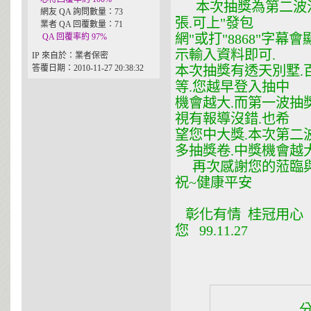
本次抽獎為第二波活
網友 QA 詢問數量：73
張.可上"發包
業者 QA 回覆數量：71
網"或打"8868"字
QA 回覆率約 97%
示輸入資料即可.
IP 來自於：業者保密
答覆日期：2010-11-27 20:38:32
本次抽獎有透天別墅.百
等.您越早登入抽中
機會越大.而第一波抽獎
視有報導沒錯.也希
望您中大獎.本次第二波
多抽獎卷.中獎機會越大
再次感謝您的蒞臨與
祝~健康平安
彰化有情 桂冠用心
您 99.11.27