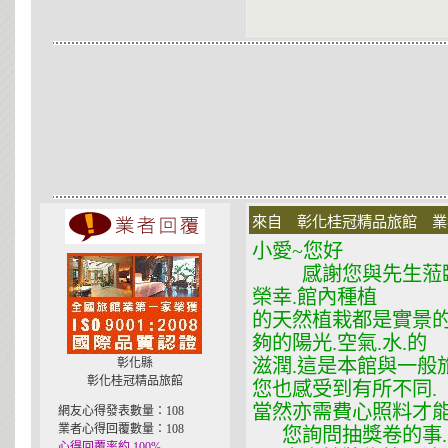
來自 彰化桂冠精品旅館 業者 在
小愛~您好
感謝您與先生蒞臨本
榮幸.館內種植
的天然植栽都是實景的
夠的陽光.空氣.水.的
滋潤.這是本館與一般
彰化縣
彰化桂冠精品旅館
您也感受到有所不同.
當然亦需費心照料才能
網友心得發表數量：108
業者心得回覆數量：108
您詢問抽獎卷的事.
心得回覆率約 100%