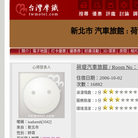
新北市 汽車旅館 : 
│
簡介
│
電子地圖
│
打卡優惠
│
優惠券
│
好康活動
│
3D 環景
│
房間
│
相片
荷堤汽車旅館 / Room No：
心得發表人
住宿日期：2006-10-02 貼
次數：16882
浪漫情趣：2 分
服務態度：3 分
環境清潔：2 分
暱稱：isaduemh[1042]
來自：新北市
性別：帥哥