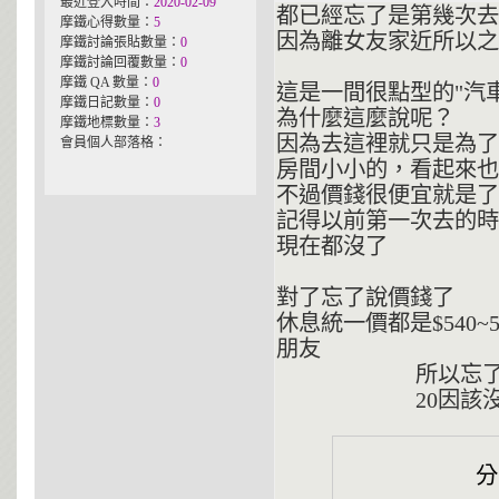
最近登入時間：
2020-02-09
都已經忘了是第幾次去
摩鐵心得數量：
5
因為離女友家近所以之
摩鐵討論張貼數量：
0
摩鐵討論回覆數量：
0
摩鐵 QA 數量：
0
這是一間很點型的"汽
摩鐵日記數量：
0
為什麼這麼說呢？
摩鐵地標數量：
3
因為去這裡就只是為了
會員個人部落格：
房間小小的，看起來也
不過價錢很便宜就是了
記得以前第一次去的時
現在都沒了
對了忘了說價錢了
休息統一價都是$540
朋友
所以忘了是540
20因該沒關係