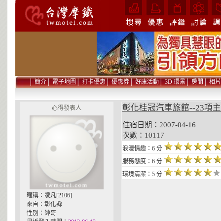
│
簡介
│
電子地圖
│
打卡優惠
│
優惠券
│
好康活動
│
3D 環景
│
房間
│
相片
彰化桂冠汽車旅館--23項主題-
心得發表人
住宿日期：2007-04-16 貼
次數：10117
浪漫情趣：6 分
服務態度：6 分
環境清潔：5 分
暱稱：凌凡[2106]
來自：彰化縣
性別：帥哥