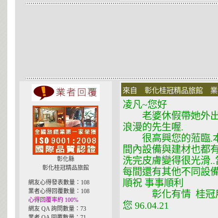
來自 彰化桂冠精品旅館 業者 在
凌凡~您好
老婆休假帶她外出走
浪漫的先生喔.
很高興您的蒞臨.本
間內設備與建材也都有
洗完皮膚變得很光滑.
彰化縣
彰化桂冠精品旅館
每間還有其他不同設備
順祝 事事順利
網友心得發表數量：108
業者心得回覆數量：108
彰化有情 桂冠用心
心得回覆率約 100%
您 96.04.21
網友 QA 詢問數量：73
業者 QA 回覆數量：71