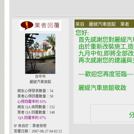
來自 麗緹汽車旅館 業者 在 2
您好:
首先感謝您對麗緹汽
由於重新改裝施工,造
九月中旬,即將全部改
再次感謝您的建議與支
~~歡迎您再度蒞臨~~
台中市
麗緹汽車旅館
麗緹汽車旅館敬啟
網友心得發表數量：54
業者心得回覆數量：50
心得回覆率約 93%
網友 QA 詢問數量：152
業者 QA 回覆數量：148
QA 回覆率約 97%
IP 來自於：業者保密
答覆日期：2007-08-27 04:02:12