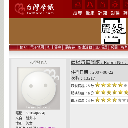
│
簡介
│
電子地圖
│
打卡優惠
│
優惠券
│
好康活動
│
3D 環景
│
房間
│
相片
麗緹汽車旅館 / Room N
心得發表人
住宿日期：2007-08-22 貼
次數：13217
浪漫情趣：5 分
服務態度：6 分
環境清潔：4 分
暱稱：Sunkist[6534]
來自：新北市
性別：美女