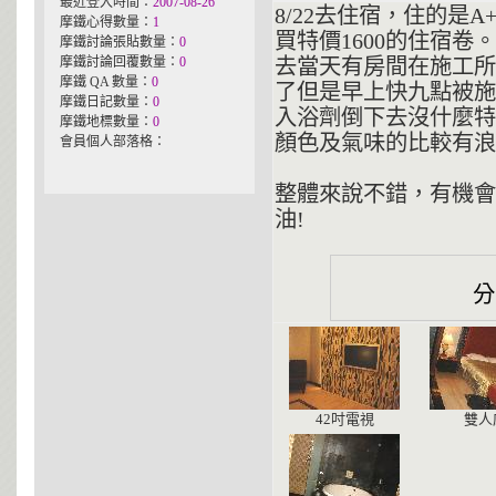
最近登入時間：
2007-08-26
8/22去住宿，住的是A
摩鐵心得數量：
1
買特價1600的住宿卷。
摩鐵討論張貼數量：
0
摩鐵討論回覆數量：
0
去當天有房間在施工所
摩鐵 QA 數量：
0
了但是早上快九點被施
摩鐵日記數量：
0
入浴劑倒下去沒什麼特
摩鐵地標數量：
0
顏色及氣味的比較有浪
會員個人部落格：
整體來說不錯，有機會
油!
42吋電視
雙人