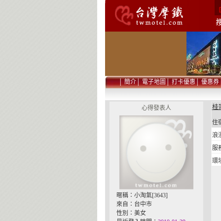
│
簡介
│
電子地圖
│
打卡優惠
│
優惠券
桂冠
心得發表人
住宿
浪
服
環
暱稱：小淘氣[3643]
來自：台中市
性別：美女