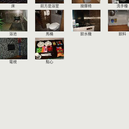
床
前方是浴室
按摩椅
洗手檯
浴池
馬桶
飲水機
飲料
電視
點心