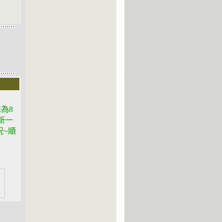
為8
新一
祝~順