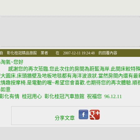
自 彰化桂冠精品旅館 業者 在 2007-12-11 19:24:48 的回覆內容
小淘氣~您好
感謝您的再次蒞臨.您此次住的房間為蔚藍海岸.此間床較特殊
呎大圓床.床頭牆壁及地板地毯都有海洋波浪狀.當然房間內還有最
代情趣按摩椅.是電動的喔~希望您會喜歡.也期待您的再次體驗.順
心如意
化有情 桂冠用心 彰化桂冠汽車旅館 祝福您 96.12.11
分享文章