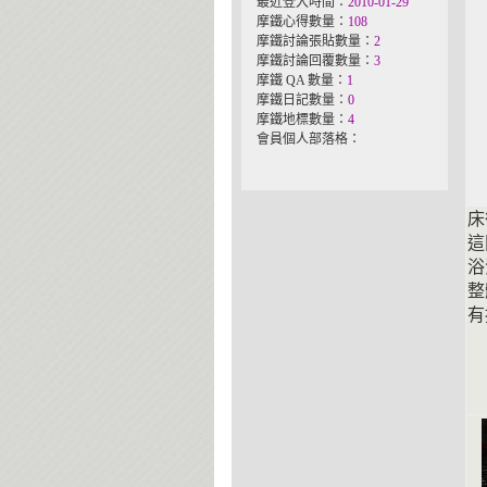
最近登入時間：
2010-01-29
摩鐵心得數量：
108
摩鐵討論張貼數量：
2
摩鐵討論回覆數量：
3
摩鐵 QA 數量：
1
摩鐵日記數量：
0
摩鐵地標數量：
4
會員個人部落格：
床
這
浴
整
有