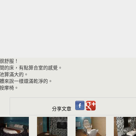
很舒服！
間的床，有點算合室的感覺。
池算滿大的。
體來說一樣還滿乾淨的。
按摩椅。
分享文章