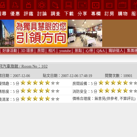
│
好康活動
│
3D 環景
│
房間
│
相片
│
youtube
│
景點
│
心得
│
Q&A
│
職缺徵人
│
集團
汽車旅館 / Room No：102
日期：2007-12-06 貼文日期：2007-12-06 17:48:19 閱覽次數：10901
漫情趣：5 分
房間設備：5 分
務態度：5 分
消防安全：5 分
價格合理度：無意見(供參考, 不算評比)
境清潔：5 分