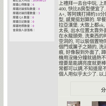
最近登入時間：
2014-06-25
上禮拜一去台中玩, 上
摩鐵心得數量：
6
400, 快比B房型便宜
摩鐵討論張貼數量：
0
摩鐵討論回覆數量：
3
A+, 等阿姨打掃約10
摩鐵 QA 數量：
0
型, 感覺挺划算的. 
摩鐵日記數量：
0
拉亞漢堡. 大致上都ok
摩鐵地標數量：
0
太長, 出水位置太靠外面
會員個人部落格：
在水龍頭旁, 洗東西的時
空洞的, 可以裝個置物架
個門或簾子之類的, 洗澡
痕, 好像裂到外面了, 
機用沒幾分鐘就過熱不會
燈要是能調亮度就更棒
常都可以調,不知道是不
個人用似乎太少了. 以上