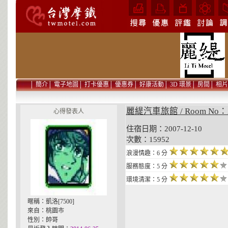
│
簡介
│
電子地圖
│
打卡優惠
│
優惠券
│
好康活動
│
3D 環景
│
房間
│
相片
麗緹汽車旅館 / Room No：
心得發表人
住宿日期：2007-12-10 貼
次數：15952
浪漫情趣：6 分
服務態度：5 分
環境清潔：5 分
暱稱：凱洛[7500]
來自：桃園市
性別：帥哥