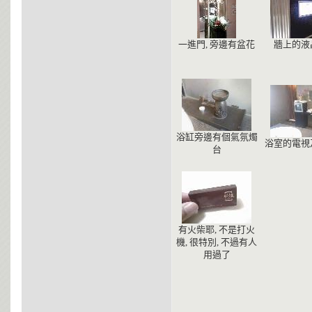
一進門, 旁邊有盆花
牆上的液
浴缸旁邊有個氣氛燭
浴室的電視
台
有火柴耶, 不是打火
機, 很特別, 不過有人
用過了