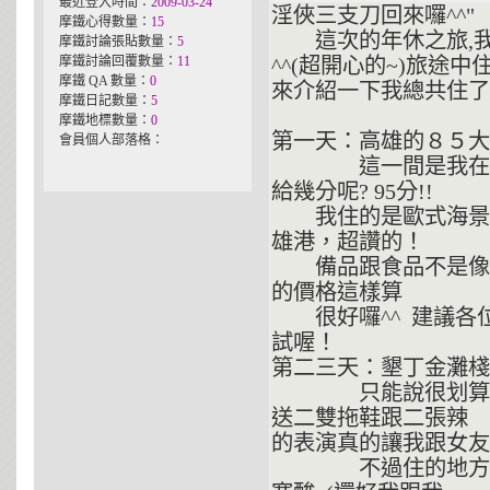
最近登入時間：
2009-03-24
淫俠三支刀回來囉^^"
摩鐵心得數量：
15
這次的年休之旅,我
摩鐵討論張貼數量：
5
摩鐵討論回覆數量：
11
^^(超開心的~)旅途中住
摩鐵 QA 數量：
0
來介紹一下我總共住了
摩鐵日記數量：
5
摩鐵地標數量：
0
第一天：高雄的８５大
會員個人部落格：
這一間是我在網拍上
給幾分呢? 95分!!
我住的是歐式海景房
雄港，超讚的！
備品跟食品不是像一
的價格這樣算
很好囉^^ 建議各
試喔！
第二三天：墾丁金灘棧
只能說很划算的一
送二雙拖鞋跟二張
的表演真的讓我跟女友笑
不過住的地方就只