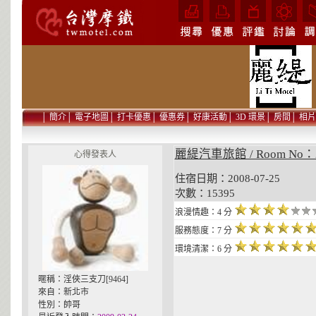
│
簡介
│
電子地圖
│
打卡優惠
│
優惠券
│
好康活動
│
3D 環景
│
房間
│
相片
麗緹汽車旅館 / Room No：
心得發表人
住宿日期：2008-07-25 貼
次數：15395
浪漫情趣：4 分
服務態度：7 分
環境清潔：6 分
暱稱：淫俠三支刀[9464]
來自：新北市
性別：帥哥