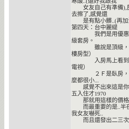
寒酸..(還好我跟我
女友自己有準備),房
去擦了,感覺還
是有點小髒..(再加
第四天：台中麗緹
我們是用優惠卷入
級套房。
雖說是頂級，還是
樓房型）
入房馬上看到一樓
電視）
２Ｆ是臥房，然後我馬
麼都很小...
感覺不出來這是你們
五入住才1970
那就用這樣的價格去評價
而最重要的是..半夜
我女友嚇死..
而且還發出二三次...