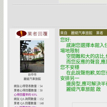
來自 麗緹汽車旅館 業者 在 2
您好:
感謝您選擇本館入住
場地限制
空間難和大的店比,但
而您反應的聲音,應
您不安穩
在此說聲抱歉,如您
台中市
安排另一
麗緹汽車旅館
邊房型,應可解決半夜
網友心得發表數量：54
麗緹汽車旅館 啟
業者心得回覆數量：50
心得回覆率約 93%
網友 QA 詢問數量：152
業者 QA 回覆數量：148