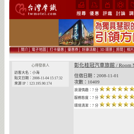
│
簡介
│
電子地圖
│
打卡優惠
│
優惠券
│
好康活動
│
3D 環景
│
房間
│
相片
彰化桂冠汽車旅館 / Room 
心得發表人
訪客大名：小海
住宿日期：2008-11-01 貼
貼文日期：2008-11-04 15:17:32
次數：10409
來源 IP：123.195.90.174
浪漫情趣：7 分
服務態度：7 分
環境清潔：7 分