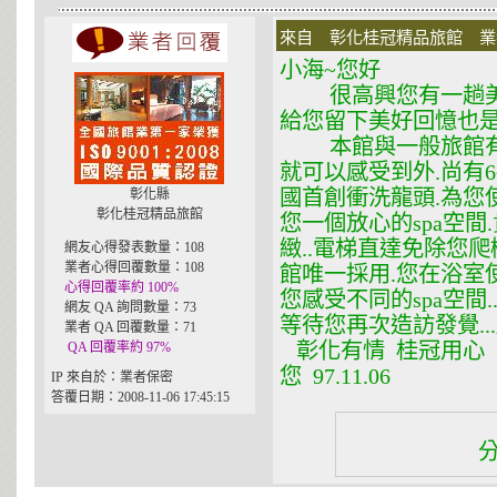
來自 彰化桂冠精品旅館 業者 在
小海~您好
很高興您有一趟美好
給您留下美好回憶也是
本館與一般旅館有許
就可以感受到外.尚有6
國首創衝洗龍頭.為您
彰化縣
彰化桂冠精品旅館
您一個放心的spa空
緻..電梯直達免除您爬
網友心得發表數量：108
業者心得回覆數量：108
館唯一採用.您在浴室
心得回覆率約 100%
您感受不同的spa空間.
網友 QA 詢問數量：73
等待您再次造訪發覺..
業者 QA 回覆數量：71
彰化有情 桂冠用心 
QA 回覆率約 97%
您 97.11.06
IP 來自於：業者保密
答覆日期：2008-11-06 17:45:15