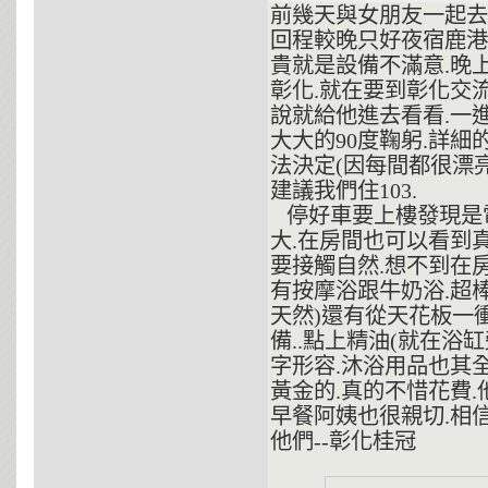
前幾天與女朋友一起去
回程較晚只好夜宿鹿港
貴就是設備不滿意.晚上
彰化.就在要到彰化交流
說就給他進去看看.一
大大的90度鞠躬.詳細
法決定(因每間都很漂
建議我們住103.
停好車要上樓發現是電
大.在房間也可以看到
要接觸自然.想不到在房
有按摩浴跟牛奶浴.超棒
天然)還有從天花板一
備..點上精油(就在浴
字形容.沐浴用品也其
黃金的.真的不惜花費.
早餐阿姨也很親切.相
他們--彰化桂冠