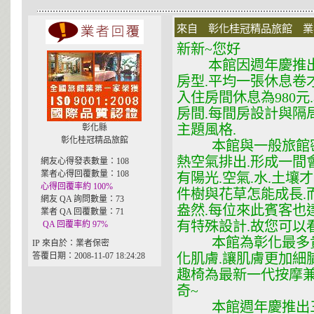
來自 彰化桂冠精品旅館 業者 在
新新~您好
本館因週年慶推出平日
房型.平均一張休息卷才
入住房間休息為980元
房間.每間房設計與隔
主題風格.
彰化縣
彰化桂冠精品旅館
本館與一般旅館密閉
熱空氣排出.形成一間
網友心得發表數量：108
業者心得回覆數量：108
有陽光.空氣.水.土壤
心得回覆率約 100%
件樹與花草怎能成長.
網友 QA 詢問數量：73
盎然.每位來此賓客也
業者 QA 回覆數量：71
有特殊設計.故您可以
QA 回覆率約 97%
本館為彰化最多貴族
IP 來自於：業者保密
答覆日期：2008-11-07 18:24:28
化肌膚.讓肌膚更加細
趣椅為最新一代按摩兼
奇~
本館週年慶推出三張