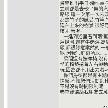
貴館推出平日3張168
之前都是去較平價的汽
路線.這一次第一次去
都是竹子的感受.竹竿.竹
延升上來的樹景.很好
樓.利害喔-
一進到浴室看到兩個洗
戶搶阿.還有牛奶浴.高
顧.都很綠意案然的.
呢-因我很好奇所以.......
房間還有按摩椅.沒有
坐的椅墊還會左右擺動
玩.因為都不用出力啦-
你們房型都是有主題的
快感.不知您們活動到
不是沒有時間限制呢..
卷拿幾張給我朋友去感