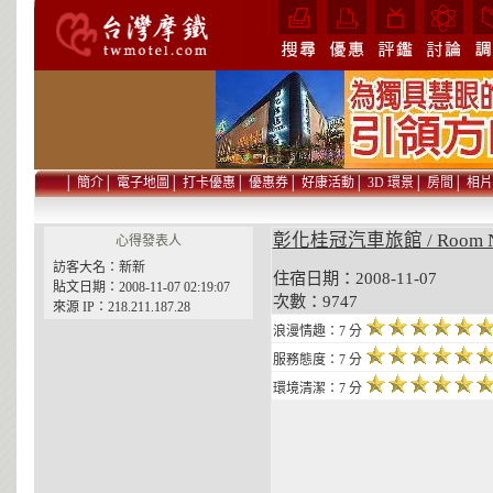
│
簡介
│
電子地圖
│
打卡優惠
│
優惠券
│
好康活動
│
3D 環景
│
房間
│
相片
彰化桂冠汽車旅館 / Room 
心得發表人
訪客大名：新新
住宿日期：2008-11-07 貼
貼文日期：2008-11-07 02:19:07
次數：9747
來源 IP：218.211.187.28
浪漫情趣：7 分
服務態度：7 分
環境清潔：7 分