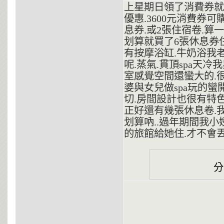
上星期日領了消費券就
優惠.3600元消費券
息券.或2張住宿卷.算
划算就買了6張休息券
有按摩浴缸.牛奶浴我
呢.蒸氣.貫頂spa天
室感覺空間還蠻大的.
婆與女兒做spa玩的蠻
切.房間設計也很有特色
正好還有幾張休息卷.
划算吶..過年期間我
的旅館給她住.才不會