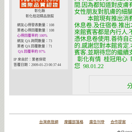
間.因為都知道對皮膚
女性朋友對肌膚的細膩
彰化縣
彰化桂冠精品旅館
本館現有推出消費券
休息卷.及住宿卷.推
網友心得發表數量：108
業者心得回覆數量：108
來館賓客都是內行人.
心得回覆率約 100%
憑休息卷使用.善待自
網友 QA 詢問數量：73
的.感謝您對本館肯定
業者 QA 回覆數量：71
賓客.並期待您的繼續
QA 回覆率約 97%
彰化有情 桂冠用心 
IP 來自於：業者保密
答覆日期：2009-01-23 00:37:44
您 98.01.22
台灣商旅網
摩鐵部落格
廣告刊登
合作提案