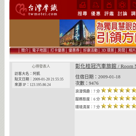
│
簡介
│
電子地圖
│
打卡優惠
│
優惠券
│
好康活動
│
3D 環景
│
房間
│
相片
彰化桂冠汽車旅館 / Room 
心得發表人
訪客大名：阿凱
住宿日期：2009-01-18 貼
貼文日期：2009-01-20 21:55:35
次數：9476
來源 IP：123.195.86.24
浪漫情趣：7 分
服務態度：6 分
環境清潔：7 分