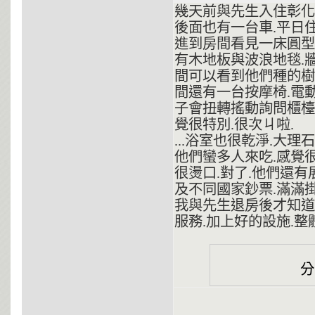
幾天前與先生入住彰化
後面也有一台車.平日
進到房間看見一床圓型大
有木地板與波浪地毯.
間可以看到他們種的樹
間還有一台按摩椅.電
子會扭轉搖動詢問櫃檯人
覺很特別.很次ㄐ啦.
...浴室也很乾淨.大
他們蠻多人來吃.感覺
很燙口.對了.他們還有
及不同國家鈔票.滿滿
我與先生退房後才知道
服務.加上好的設施.整體