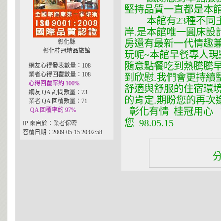
堅持品質一直都是本館
本館有23種不同主
岸.是本館唯一圓床設
房還有最新一代情趣兼
彰化縣
彰化桂冠精品旅館
玩呢~本館早餐專人現
隨意點餐吃到熱騰騰早
網友心得發表數量：108
業者心得回覆數量：108
到欣慰.我們會更持續
心得回覆率約 100%
舒適與舒服的住宿環境
網友 QA 詢問數量：73
的肯定.期盼您的再次
業者 QA 回覆數量：71
彰化有情 桂冠用心 
QA 回覆率約 97%
您 98.05.15
IP 來自於：業者保密
答覆日期：2009-05-15 20:02:58