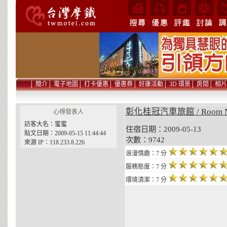
│
簡介
│
電子地圖
│
打卡優惠
│
優惠券
│
好康活動
│
3D 環景
│
房間
│
相片
彰化桂冠汽車旅館 / Room 
心得發表人
訪客大名：蜜蜜
住宿日期：2009-05-13 貼
貼文日期：2009-05-15 11:44:44
次數：9742
來源 IP：118.233.8.226
浪漫情趣：7 分
服務態度：7 分
環境清潔：7 分