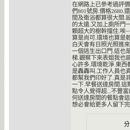
在網路上已參考過評價
們801號房.價格268
間及衛浴都算很大間.
的太遠.又加上廁所門
顆超大的樹幹擋住.唉~
算是尚可.環境也算是乾
白天會有日照光照進來
一個逃生出口門.這也
梯.觀察下來表姐我也
心許多.環境乾淨.東西
是轟轟叫.工作人員也
都幫我們印好了.真是
一下.早餐送達房間.這
點令人覺得超...不豐
何送達房間的餐點會這
想必會給更多人留下完