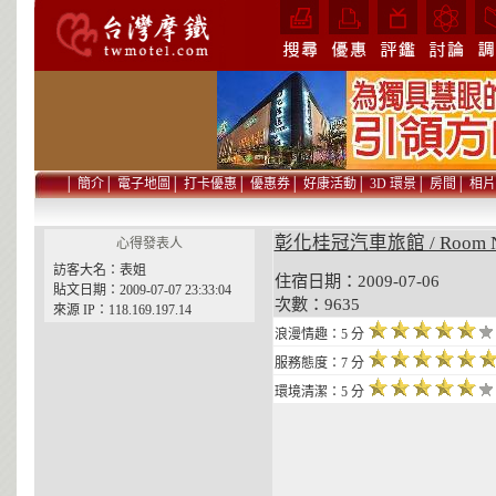
│
簡介
│
電子地圖
│
打卡優惠
│
優惠券
│
好康活動
│
3D 環景
│
房間
│
相片
彰化桂冠汽車旅館 / Room N
心得發表人
訪客大名：表姐
住宿日期：2009-07-06 貼
貼文日期：2009-07-07 23:33:04
次數：9635
來源 IP：118.169.197.14
浪漫情趣：5 分
服務態度：7 分
環境清潔：5 分