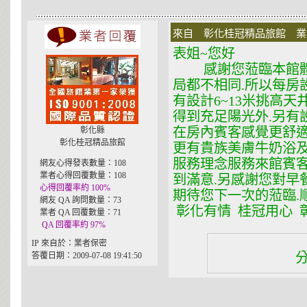
來自 彰化桂冠精品旅館 業者 在
表姐~您好
感謝您蒞臨本館體驗
局都不相同.所以每房
有設計6~13米挑高天
得到充足陽光外.另有
在房內賓客感覺更舒適
彰化縣
彰化桂冠精品旅館
更有貴族美膚牛奶浴及
服務理念服務來館賓客
網友心得發表數量：108
業者心得回覆數量：108
到滿意.另感謝您對早
心得回覆率約 100%
期待您下一次的蒞臨.
網友 QA 詢問數量：73
彰化有情 桂冠用心 彰化
業者 QA 回覆數量：71
QA 回覆率約 97%
IP 來自於：業者保密
答覆日期：2009-07-08 19:41:50