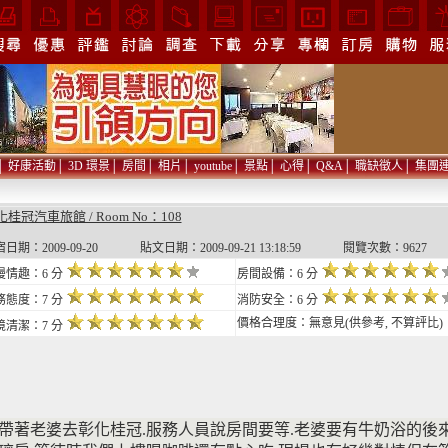
│
好康活動
│
3D 環景
│
房間
│
相片
│
youtube
│
景點
│
心得
│
Q&A
│
職缺徵人
│
集團
桂冠汽車旅館 / Room No：108
日期：2009-09-20 貼文日期：2009-09-21 13:18:59 閱覽次數：9627
漫情趣：6 分
房間設備：6 分
務態度：7 分
消防安全：6 分
價格合理度：無意見(供參考, 不算評比)
境清潔：7 分
帶著老婆去彰化桂冠.服務人員說房間要等.老婆要有牛奶浴的後