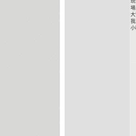
琉
場
大
我
小