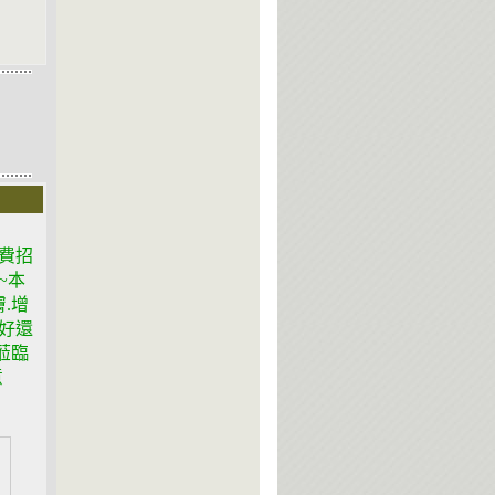
費招
~本
.增
好還
蒞臨
意