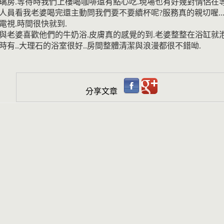
璃房.等待時我們上樓喝咖啡還有點心吃.現場也有好幾對情侶在等
人員看我老婆喝完還主動問我們要不要續杯呢?服務真的親切喔..
電視.時間很快就到.
與老婆喜歡他們的牛奶浴.皮膚真的感覺的到.老婆整整在浴缸就
時有..大理石的浴室很好..房間整體清潔與浪漫都很不錯呦.
分享文章