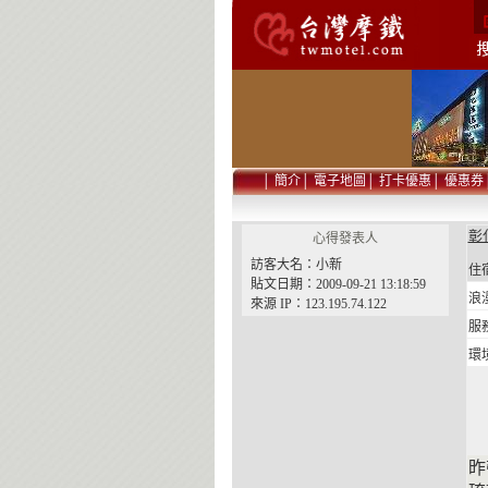
│
簡介
│
電子地圖
│
打卡優惠
│
優惠券
彰化
心得發表人
訪客大名：小新
住宿
貼文日期：2009-09-21 13:18:59
浪
來源 IP：123.195.74.122
服
環
昨