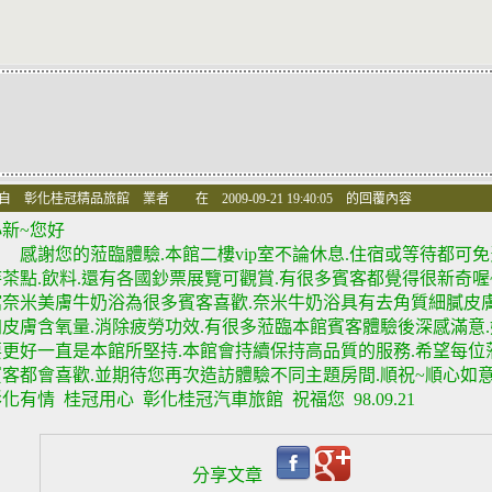
自 彰化桂冠精品旅館 業者 在 2009-09-21 19:40:05 的回覆內容
小新~您好
感謝您的蒞臨體驗.本館二樓vip室不論休息.住宿或等待都可免
待茶點.飲料.還有各國鈔票展覽可觀賞.有很多賓客都覺得很新奇喔
館奈米美膚牛奶浴為很多賓客喜歡.奈米牛奶浴具有去角質細膩皮膚
加皮膚含氧量.消除疲勞功效.有很多蒞臨本館賓客體驗後深感滿意.
要更好一直是本館所堅持.本館會持續保持高品質的服務.希望每位
賓客都會喜歡.並期待您再次造訪體驗不同主題房間.順祝~順心如
化有情 桂冠用心 彰化桂冠汽車旅館 祝福您 98.09.21
分享文章