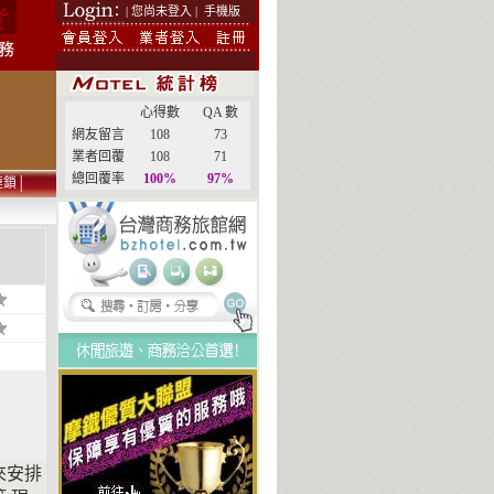
| 您尚未登入 |
手機版
心得數
QA 數
網友留言
108
73
業者回覆
108
71
總回覆率
100%
97%
連鎖
│
來安排