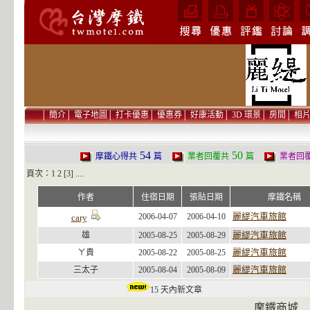
│
簡介
│
電子地圖
│
打卡優惠
│
優惠券
│
好康活動
│
3D 環景
│
房間
│
相
54
50
摩鐵心得共
篇
業者回覆共
篇
業者回
頁次：
1
2
[3] ....
作者
住宿日期
張貼日期
摩鐵名稱
麗緹汽車旅館
2006-04-07
2006-04-10
cary
麗緹汽車旅館
雄
2005-08-25
2005-08-29
麗緹汽車旅館
ㄚ貴
2005-08-22
2005-08-25
麗緹汽車旅館
三太子
2005-08-04
2005-08-09
15 天內新文章
摩鐵商城