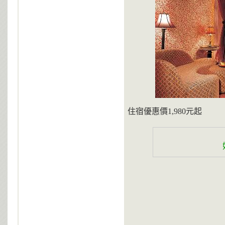
住宿優惠價1,980元起